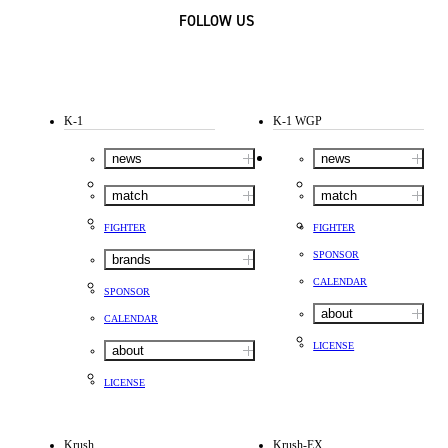
FOLLOW US
K-1
K-1 WGP
news
news
match
match
FIGHTER
FIGHTER
SPONSOR
brands
CALENDAR
SPONSOR
about
CALENDAR
LICENSE
about
LICENSE
Krush
Krush-EX