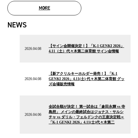
MORE
MOVIE LIST
NEWS
2026.04.08
の
【サイン会開催決定！】「K-1 GENKI 2026」
ニ
2026.04.08
4.11（土）代々木第二体育館 サイン会情報
ュ
ー
ス
2026.04.08
の
【新アクリルキーホルダー発売！】「K-1
ニ
2026.04.08
GENKI 2026」4.11(土) 代々木第二体育館 グッ
ュ
ズ会場販売情報
ー
ス
2026.04.06
の
全試合順が決定！ 第一試合は「倉田永輝 vs 寺
ニ
島想」 メインの最終試合はジョナス・サルシ
ュ
2026.04.06
チャ vs ダリル・フェルドンクの王座決定戦＝
ー
「K-1 GENKI 2026」4.11(土)代々木第二
ス
2026.03.03