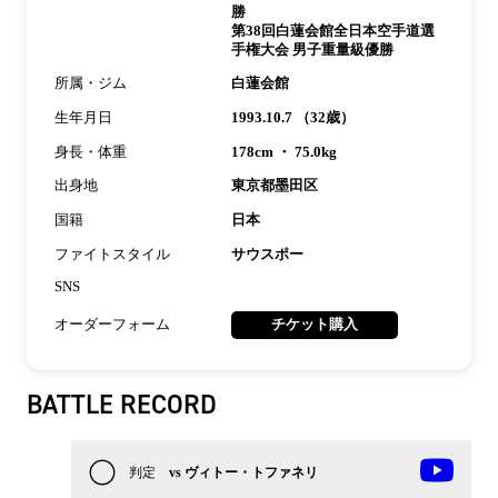
勝
第38回白蓮会館全日本空手道選
手権大会 男子重量級優勝
所属・ジム
白蓮会館
生年月日
1993.10.7 （32歳）
身長・体重
178cm ・ 75.0kg
出身地
東京都墨田区
国籍
日本
ファイトスタイル
サウスポー
SNS
オーダーフォーム
チケット購入
BATTLE RECORD
判定
vs ヴィトー・トファネリ