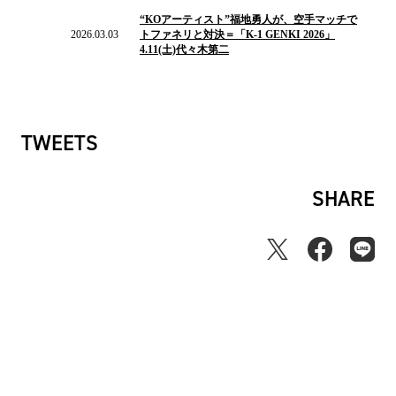
の
“KOアーティスト”福地勇人が、空手マッチで
ニ
2026.03.03
トファネリと対決＝「K-1 GENKI 2026」
ュ
4.11(土)代々木第二
ー
ス
TWEETS
SHARE