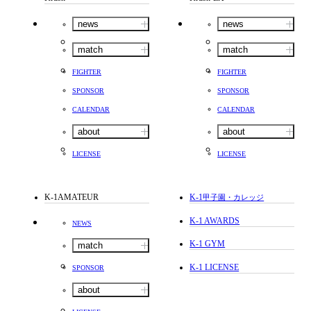
news
news
match
match
FIGHTER
FIGHTER
SPONSOR
SPONSOR
CALENDAR
CALENDAR
about
about
LICENSE
LICENSE
K-1AMATEUR
K-1
甲子園・カレッジ
K-1 AWARDS
NEWS
K-1 GYM
match
K-1 LICENSE
SPONSOR
about