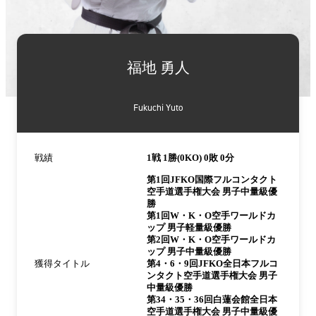
詳
細
福地 勇人
情
報
Fukuchi Yuto
戦績
1戦 1勝(0KO) 0敗 0分
第1回JFKO国際フルコンタクト
空手道選手権大会 男子中量級優
勝
第1回W・K・O空手ワールドカ
ップ 男子軽量級優勝
第2回W・K・O空手ワールドカ
ップ 男子中量級優勝
獲得タイトル
第4・6・9回JFKO全日本フルコ
ンタクト空手道選手権大会 男子
中量級優勝
第34・35・36回白蓮会館全日本
空手道選手権大会 男子中量級優