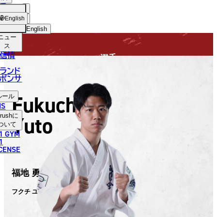
手
FIGHTER
USH
ショッ
English
プ
English
ニュー
日本語
ス
信情
選手
English
ランド
ポンサ
한국어
Fukuchi
ルール
中文（简体）
NS
Yuto
rush
に
中文（繁體）
ついて
1 GYM
ไทย
1
ICENSE
العربية
福地 勇人
フクチ ユウト