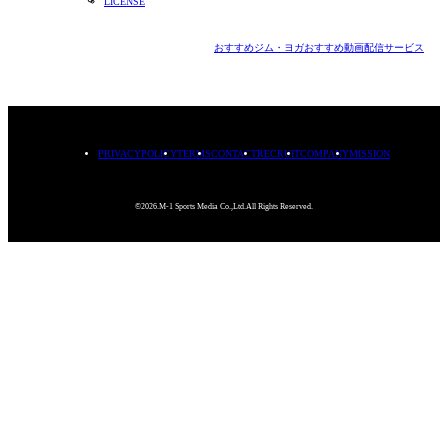
LICENSE
おすすめジム・ヨガ
おすすめ動画配信サービス
PRIVACYPOLICY
TERMS
CONTACT
RECRUIT
COMPANY
MISSION
©2026.M-1 Sports Media Co.,Ltd.All Rights Reserved.