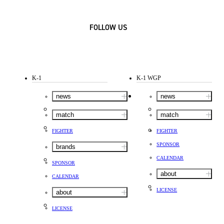
FOLLOW US
K-1
K-1 WGP
news
news
match
match
FIGHTER
FIGHTER
SPONSOR
brands
CALENDAR
SPONSOR
about
CALENDAR
LICENSE
about
LICENSE