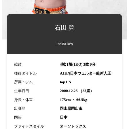
詳
細
石田 廉
情
報
Ishida Ren
戦績
4戦 1勝(1KO) 3敗 0分
獲得タイトル
AJKN日本ウェルター級新人王
所属・ジム
top UN
生年月日
2000.12.25 （25歳）
身長・体重
175cm ・ 66.5kg
出身地
岡山県岡山市
国籍
日本
ファイトスタイル
オーソドックス