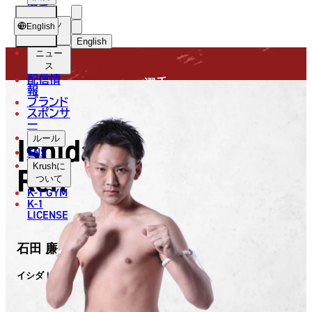
選手
FIGHTER
USH
ショッ
English
プ
English
ニュー
日本語
ス
配信情
選手
English
報
ブランド
スポンサ
한국어
ー
Ishida
ルール
中文（简体）
SNS
Ren
Krush
に
中文（繁體）
ついて
K-1 GYM
ไทย
K-1
LICENSE
العربية
石田 廉
イシダ レン