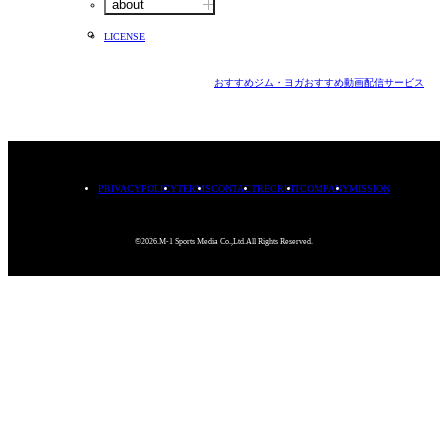
about
LICENSE
おすすめジム・ヨガ
おすすめ動画配信サービス
PRIVACYPOLICY
TERMS
CONTACT
RECRUIT
COMPANY
MISSION
©2026.M-1 Sports Media Co.,Ltd.All Rights Reserved.