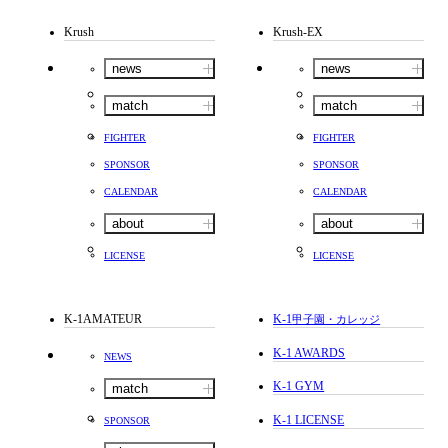
Krush
Krush-EX
news
news
match
match
FIGHTER
FIGHTER
SPONSOR
SPONSOR
CALENDAR
CALENDAR
about
about
LICENSE
LICENSE
K-1AMATEUR
K-1
甲子園・カレッジ
K-1 AWARDS
NEWS
K-1 GYM
match
K-1 LICENSE
SPONSOR