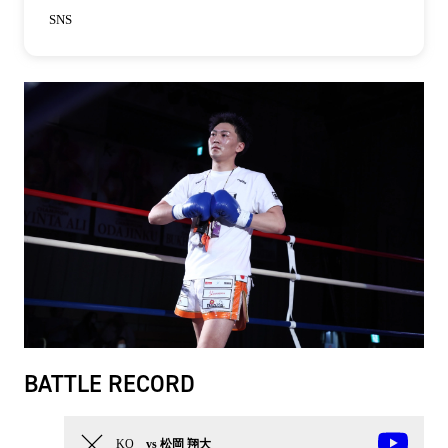
SNS
BATTLE RECORD
KO
vs 松岡 翔大