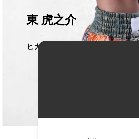
東 虎之介
ヒガシ トラノスケ
詳
細
情
報