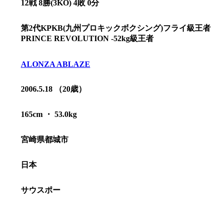
12戦 8勝(3KO) 4敗 0分
第2代KPKB(九州プロキックボクシング)フライ級王者
PRINCE REVOLUTION -52kg級王者
ALONZA ABLAZE
2006.5.18 （20歳）
165cm ・ 53.0kg
宮崎県都城市
総合トップ
日本
K-1 WGP
Krush
Krush-EX
サウスポー
K-1
アマチュ
K-1
甲子園・
K-1 AWAR
K-