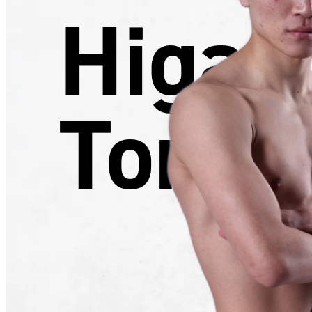
Higas
Toran