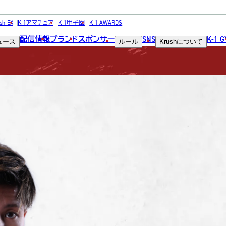
FIGHTER
sh-EX
K-1アマチュア
K-1甲子園
K-1 AWARDS
配信情報
ブランド
スポンサー
SNS
K-1 
ュース
ルール
Krush
について
選手