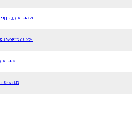
23日（土）Krush.179
1 WORLD GP 2024
Krush.161
Krush.153