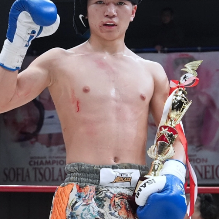
試合日程
試合結果
チケット
グッズ
全て
イベント
トピックス
メディア
チケット・グッズ
読みもの
コラム