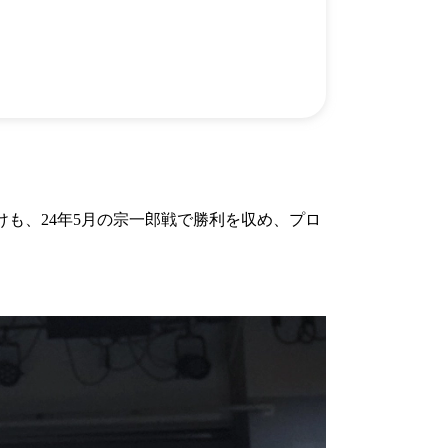
）
Facebook(JP)
チケッ
X(En)
）
Instagram(EN)
ポスタ
Youtube(EN)
Podcast(EN)
真）
weibo(CH)
画）
Official site(EN)
-1ジ
ァンクラ
Krush
とは
■ ガールズ
けも、24年5月の宗一郎戦で勝利を収め、プロ
Krush
ガー
ルズ
ルール