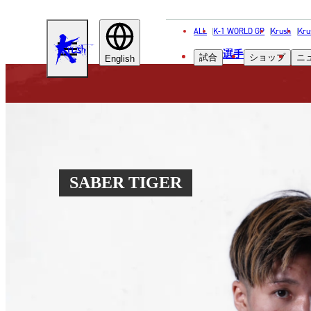
ALL
K-1 WORLD GP
Krush
Kru
KRUSH
選手
試合
ショップ
ニ
English
SABER TIGER