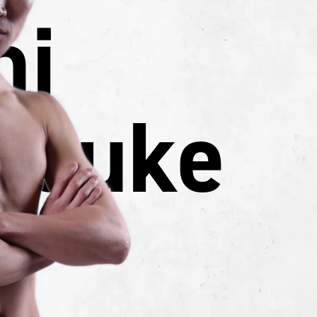
hi
osuke