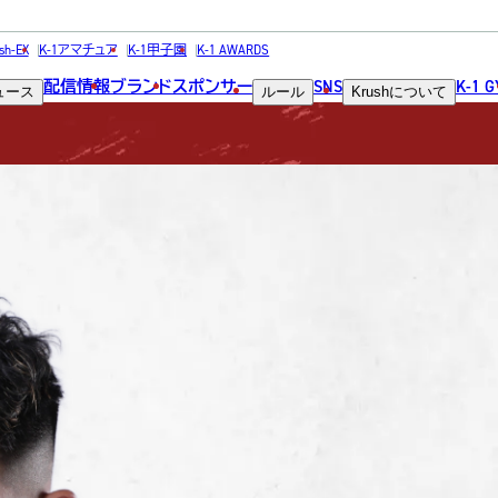
FIGHTER
sh-EX
K-1アマチュア
K-1甲子園
K-1 AWARDS
配信情報
ブランド
スポンサー
SNS
K-1 
ュース
ルール
Krush
について
選手