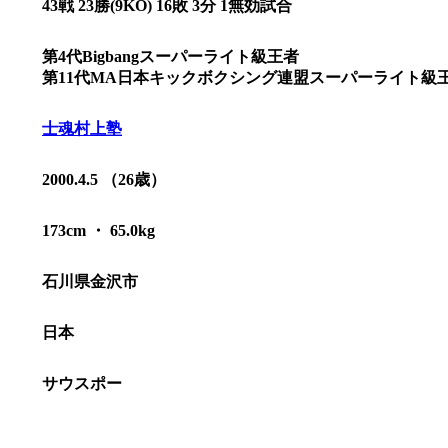
43戦 23勝(9KO) 16敗 3分 1無効試合
第4代Bigbangスーパーライト級王者
第11代MA日本キックボクシング連盟スーパーライト級
士魂村上塾
2000.4.5 （26歳）
173cm ・ 65.0kg
石川県金沢市
総合トップ
日本
K-1 WGP
Krush
Krush-EX
サウスポー
K-1
アマチュ
K-1
甲子園・
K-1 AWAR
K-