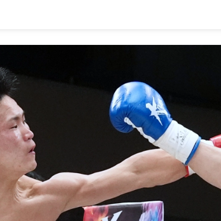
1.SHOP
ズ
K-
（
1.SHOP
ト
ギャラリー（
ー）
ギャラリー（写
ギャラリー（動
K-1
（K
GYM
ム）
K-
（フ
1.CLUB
ブ）
Krush公式