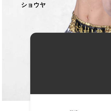
ショウヤ
詳
細
情
報