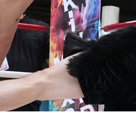
試合日程
試合結果
チケット
グッズ
全て
イベント
トピックス
メディア
チケット・グッズ
読みもの
コラム