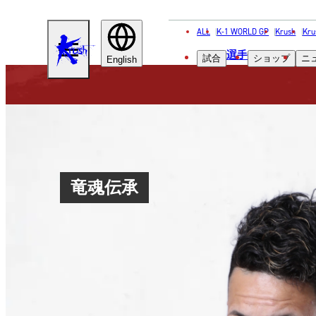
ALL
K-1 WORLD GP
Krush
Kru
KRUSH
選手
試合
ショップ
ニ
English
竜魂伝承