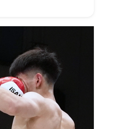
）
Facebook(JP)
チケッ
X(En)
）
Instagram(EN)
ポスタ
Youtube(EN)
Podcast(EN)
真）
weibo(CH)
画）
Official site(EN)
-1ジ
ァンクラ
Krush
とは
■ ガールズ
Krush
ガー
ルズ
ルール