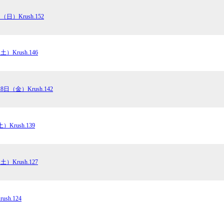
（日）Krush.152
土）Krush.146
28日（金）Krush.142
）Krush.139
土）Krush.127
sh.124