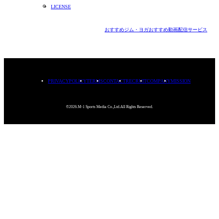
LICENSE
おすすめジム・ヨガ
おすすめ動画配信サービス
PRIVACYPOLICY
TERMS
CONTACT
RECRUIT
COMPANY
MISSION
©2026.M-1 Sports Media Co.,Ltd.All Rights Reserved.