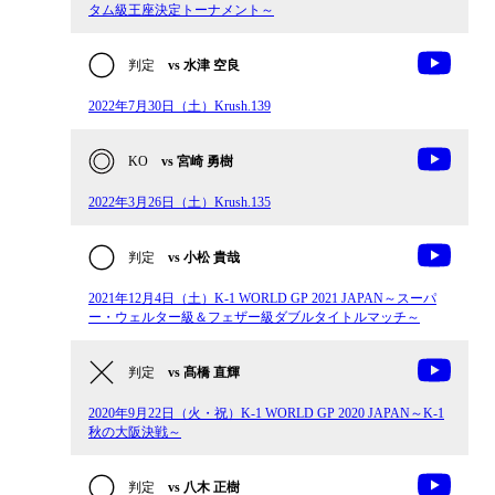
タム級王座決定トーナメント～
判定
vs 水津 空良
2022年7月30日（土）Krush.139
KO
vs 宮崎 勇樹
2022年3月26日（土）Krush.135
判定
vs 小松 貴哉
2021年12月4日（土）K-1 WORLD GP 2021 JAPAN～スーパ
ー・ウェルター級＆フェザー級ダブルタイトルマッチ～
判定
vs 髙橋 直輝
2020年9月22日（火・祝）K-1 WORLD GP 2020 JAPAN～K-1
秋の大阪決戦～
判定
vs 八木 正樹