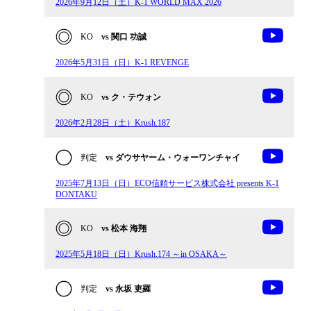
2026年9月12日（土）K-1 WORLD MAX 2026
KO
vs 関口 功誠
2026年5月31日（日）K-1 REVENGE
KO
vs ク・テウォン
2026年2月28日（土）Krush.187
判定
vs ダウサヤーム・ウォーワンチャイ
2025年7月13日（日）ECO信頼サービス株式会社 presents K-1
DONTAKU
KO
vs 松本 海翔
2025年5月18日（日）Krush.174 ～in OSAKA～
判定
vs 永坂 吏羅