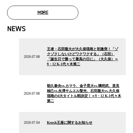
MORE
MOVIE LIST
NEWS
2026.07.08
の
王者・石田龍大が大久保琉唯と初激突！「ゾ
ニ
クゾクしないけどワクワクする」（石田）
ュ
2026.07.08
「誕生日で勝って最高の日に」（大久保）＝
ー
9・12 K-1代々木第二
ス
2026.07.08
の
朝久泰央vs.カマラ、金子晃大vs.璃明武、里見
ニ
柚己vs.永澤サムエル聖光、石田龍大vs.大久保
ュ
2026.07.08
琉唯の4大タイトル戦決定！＝9・12 K-1代々木
ー
第二
ス
2026.07.04
の
2026.07.04
Krush王座に関するお知らせ
ニ
ュ