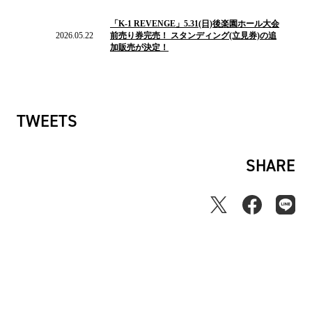
2026.05.22
の
「K-1 REVENGE」5.31(日)後楽園ホール大会
ニ
2026.05.22
前売り券完売！ スタンディング(立見券)の追
ュ
加販売が決定！
ー
ス
TWEETS
SHARE