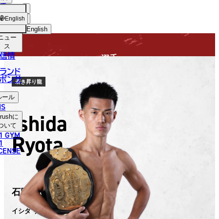
手
FIGHTER
USH
ショッ
English
プ
English
ニュー
日本語
ス
信情
選手
English
ランド
ポンサ
한국어
若き昇り龍
ルール
中文（简体）
NS
Ishida
rush
に
中文（繁體）
ついて
1 GYM
Ryota
ไทย
1
ICENSE
العربية
石田 龍大
イシダ リョウタ