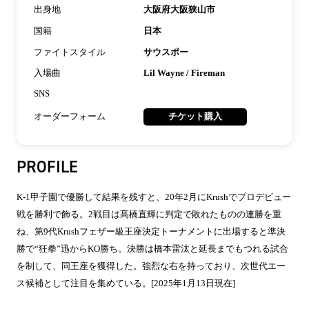
出身地
大阪府大阪狭山市
国籍
日本
ファイトスタイル
サウスポー
入場曲
Lil Wayne / Fireman
SNS
オーダーフォーム
チケット購入
PROFILE
K-1甲子園で優勝して結果を残すと、20年2月にKrushでプロデビュー
戦を勝利で飾る。2戦目は髙橋直輝に判定で敗れたものの連勝を重
ね、第9代Krushフェザー級王座決定トーナメントに出場すると準決
勝で“狂拳”迅からKO勝ち。決勝は橋本雷汰と延長までもつれる試合
を制して、同王座を獲得した。強烈な右を持っており、次世代エー
ス候補として注目を集めている。[2025年1月13日現在]