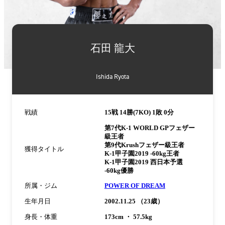
詳
細
石田 龍大
情
報
Ishida Ryota
戦績
15戦 14勝(7KO) 1敗 0分
第7代K-1 WORLD GPフェザー
級王者
第9代Krushフェザー級王者
獲得タイトル
K-1甲子園2019 -60kg王者
K-1甲子園2019 西日本予選
-60kg優勝
所属・ジム
POWER OF DREAM
生年月日
2002.11.25 （23歳）
身長・体重
173cm ・ 57.5kg