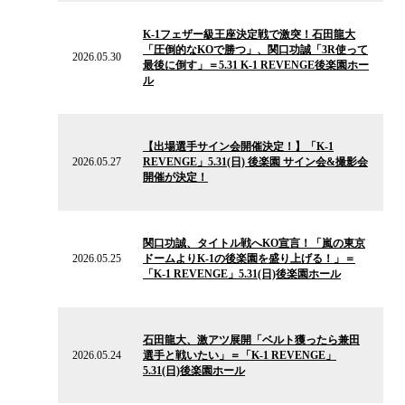
ー
2026.05.30
ス
の
K-1フェザー級王座決定戦で激突！石田龍大
ニ
「圧倒的なKOで勝つ」、関口功誠「3R使って
ュ
2026.05.30
最後に倒す」＝5.31 K-1 REVENGE後楽園ホー
ー
ル
ス
2026.05.27
の
【出場選手サイン会開催決定！】「K-1
ニ
2026.05.27
REVENGE」5.31(日) 後楽園 サイン会&撮影会
ュ
開催が決定！
ー
ス
2026.05.25
の
関口功誠、タイトル戦へKO宣言！「嵐の東京
ニ
2026.05.25
ドームよりK-1の後楽園を盛り上げる！」＝
ュ
「K-1 REVENGE」5.31(日)後楽園ホール
ー
ス
2026.05.24
の
石田龍大、激アツ展開「ベルト獲ったら兼田
ニ
2026.05.24
選手と戦いたい」＝「K-1 REVENGE」
ュ
5.31(日)後楽園ホール
ー
ス