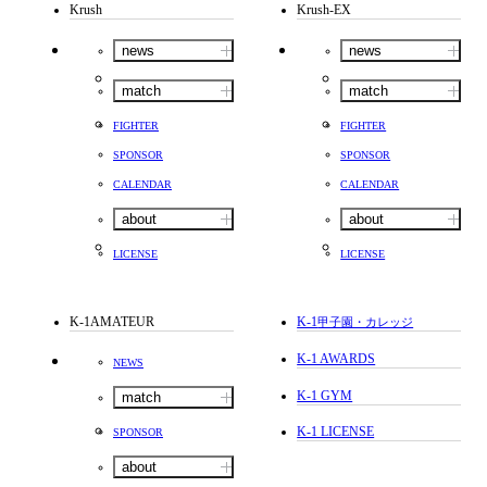
Krush
Krush-EX
news
news
match
match
FIGHTER
FIGHTER
SPONSOR
SPONSOR
CALENDAR
CALENDAR
about
about
LICENSE
LICENSE
K-1AMATEUR
K-1
甲子園・カレッジ
K-1 AWARDS
NEWS
K-1 GYM
match
K-1 LICENSE
SPONSOR
about