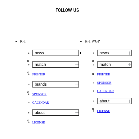
FOLLOW US
K-1
K-1 WGP
news
news
match
match
FIGHTER
FIGHTER
SPONSOR
brands
CALENDAR
SPONSOR
about
CALENDAR
LICENSE
about
LICENSE