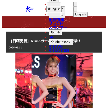
選手
COLUMN
KRUSH
ショップ
English
English
ニュース
配信情報
日本語
ブランド
スポンサー
コラム
English
ルール
SNS
한국어
［日曜更新］Krushガールズ 荻野心が登場！
Krush
について
K-1 GYM
2026.01.11
中文（简体
K-1 LICENSE
中文（繁體
ไทย
العربية