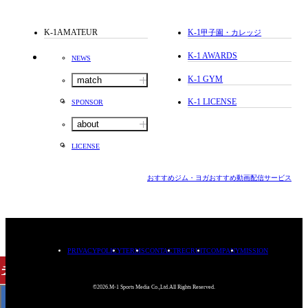
K-1AMATEUR
K-1
甲子園・カレッジ
K-1 AWARDS
NEWS
K-1 GYM
match
K-1 LICENSE
SPONSOR
about
LICENSE
おすすめジム・ヨガ
おすすめ動画配信サービス
PRIVACYPOLICY
TERMS
CONTACT
RECRUIT
COMPANY
MISSION
チケット
購入
©2026.M-1 Sports Media Co.,Ltd.All Rights Reserved.
< BACK