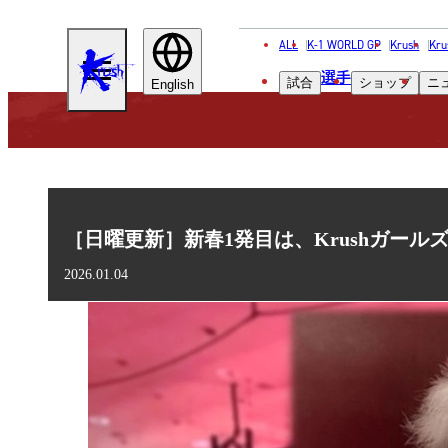
ALL
K-1 WORLD GP
Krush
Kru
KRUSH
選手
試合
ショップ
ニ
English
［日曜更新］新春1発目は、Krushガール
2026.01.04