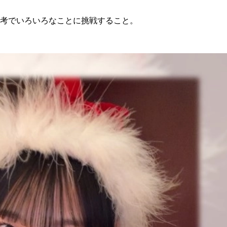
思考でいろいろなことに挑戦すること。
総合トップ
K-1 WGP
Krush
Krush-EX
K-1
アマチュ
K-1
甲子園・
K-1 AWAR
K-