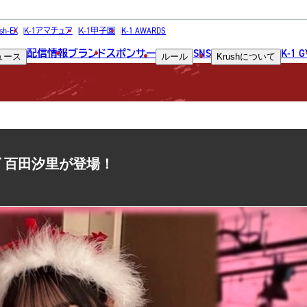
COLUMN
sh-EX
K-1アマチュア
K-1甲子園
K-1 AWARDS
配信情報
ブランド
スポンサー
SNS
K-1 
ュース
ルール
Krush
について
コラム
ズ 百田汐里が登場！