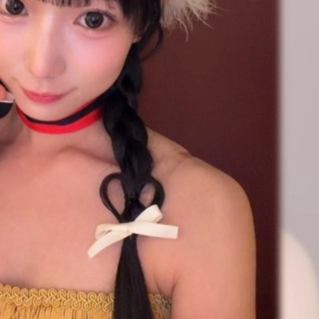
1.SHOP
ズ
K-
（
1.SHOP
ト
ギャラリー（
ー）
ギャラリー（写
ギャラリー（動
K-1
（K
GYM
ム）
K-
（フ
1.CLUB
ブ）
Krush公式