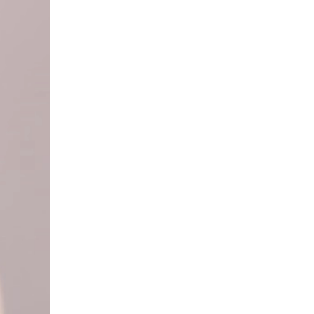
）
Facebook(JP)
チケッ
X(En)
）
Instagram(EN)
ポスタ
Youtube(EN)
Podcast(EN)
真）
weibo(CH)
画）
Official site(EN)
-1ジ
ァンクラ
Krush
とは
■ ガールズ
Krush
ガー
ルズ
ルール