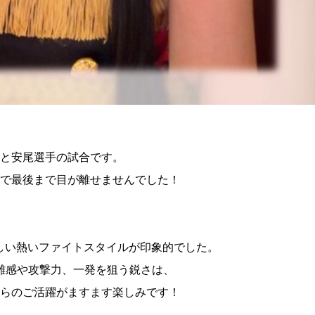
試合日程
試合結果
チケット
グッズ
全て
イベント
手と安尾選手の試合です。
トピックス
メディア
で最後まで目が離せませんでした！
チケット・グッズ
読みもの
コラム
らしい熱いファイトスタイルが印象的でした。
離感や攻撃力、一発を狙う鋭さは、
らのご活躍がますます楽しみです！