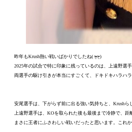
昨年もKrush熱い戦いばかりでしたね( ᵒ̴̶̷̤-ᵒ̴̶̷̤ )
2025年の試合で特に印象に残っているのは、上遠野選
両選手の駆け引きが本当にすごくて、ドキドキハラハラ
安尾選手は、下がらず前に出る強い気持ちと、Krush
上遠野選手は、KOを取られた後も最後まで冷静で、距
まさに王者にふさわしい戦いだったと思います。これか