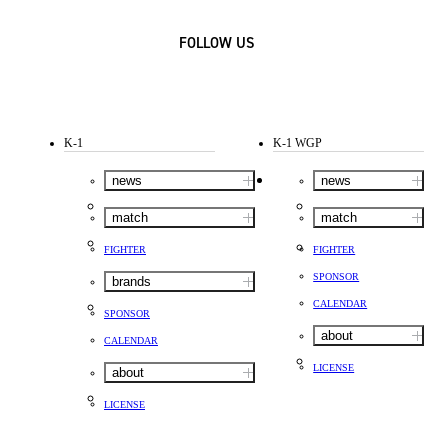
FOLLOW US
K-1
K-1 WGP
news
news
match
match
FIGHTER
FIGHTER
SPONSOR
brands
CALENDAR
SPONSOR
about
CALENDAR
LICENSE
about
LICENSE