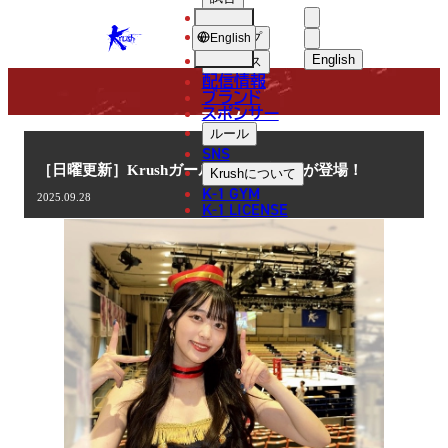
選手
COLUMN
KRUSH
ショップ
English
English
ニュース
配信情報
日本語
ブランド
スポンサー
コラム
English
ルール
SNS
한국어
［日曜更新］Krushガールズ杉本愛莉鈴が登場！
Krush
について
K-1 GYM
2025.09.28
中文（简体
K-1 LICENSE
中文（繁體
ไทย
العربية