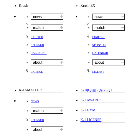
Krush
Krush-EX
news
news
match
match
FIGHTER
FIGHTER
SPONSOR
SPONSOR
CALENDAR
CALENDAR
about
about
LICENSE
LICENSE
K-1AMATEUR
K-1
甲子園・カレッジ
K-1 AWARDS
NEWS
K-1 GYM
match
K-1 LICENSE
SPONSOR
about