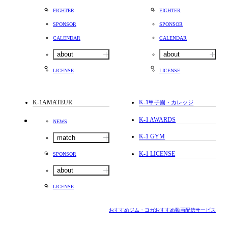
FIGHTER
FIGHTER
SPONSOR
SPONSOR
CALENDAR
CALENDAR
about
about
LICENSE
LICENSE
K-1AMATEUR
K-1
甲子園・カレッジ
K-1 AWARDS
NEWS
K-1 GYM
match
K-1 LICENSE
SPONSOR
about
LICENSE
おすすめジム・ヨガ
おすすめ動画配信サービス