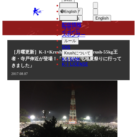
選手
COLUMN
KRUSH
ショップ
English
English
ニュース
配信情報
日本語
ブランド
スポンサー
コラム
English
ルール
SNS
한국어
［月曜更新］K-1×Krush王者コラム Krush-55kg王
Krush
について
K-1 GYM
者・寺戸伸近が登場！「習志野駐屯地夏祭りに行って
中文（简体
K-1 LICENSE
きました」
中文（繁體
2017.08.07
ไทย
العربية