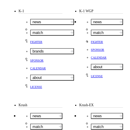
K-1
K-1 WGP
news
news
match
match
FIGHTER
FIGHTER
SPONSOR
brands
CALENDAR
SPONSOR
about
CALENDAR
LICENSE
about
LICENSE
Krush
Krush-EX
news
news
match
match