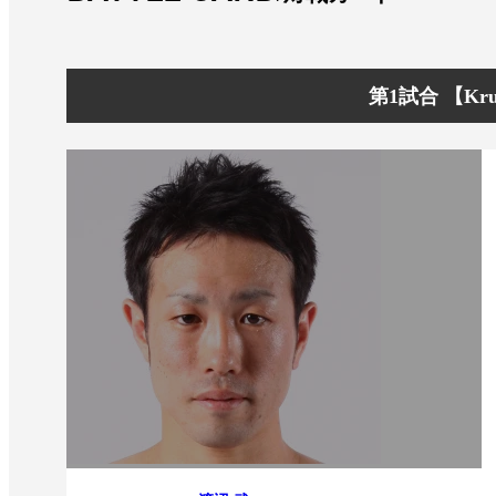
第1試合 【Kr