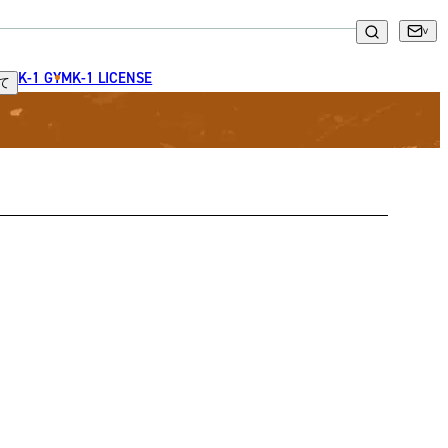
K-1 GYM
K-1 LICENSE
て