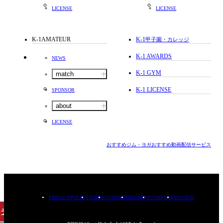
LICENSE
LICENSE
K-1AMATEUR
K-1
甲子園・カレッジ
K-1 AWARDS
NEWS
K-1 GYM
match
K-1 LICENSE
SPONSOR
about
LICENSE
おすすめジム・ヨガ
おすすめ動画配信サービス
PRIVACYPOLICY
TERMS
CONTACT
RECRUIT
COMPANY
MISSION
チケット
購入