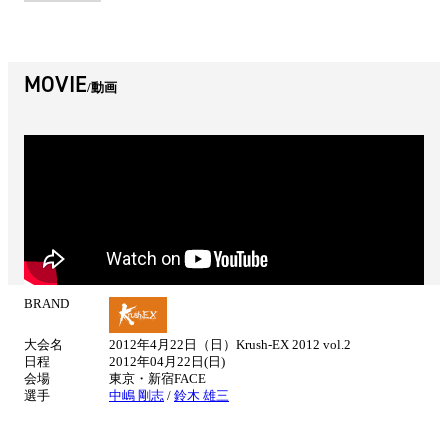
MOVIE
動画
BRAND
試
合
大会名
2012年4月22日（日）Krush-EX 2012 vol.2
情
日程
2012年04月22日(日)
報
会場
東京・新宿FACE
選手
中嶋 剛志
/
鈴木 雄三