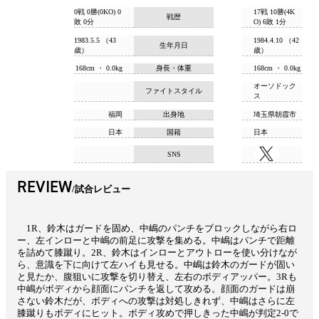
0戦 0勝(0KO) 0
17戦 10勝(4K
戦歴
敗 0分
O) 6敗 1分
1983.5.5 （43
1984.4.10 （42
生年月日
歳）
歳）
168cm ・ 0.0kg
身長・体重
168cm ・ 0.0kg
オーソドック
ファイトスタイル
ス
福岡
出身地
埼玉県朝霞市
日本
国籍
日本
SNS
REVIEW
試合レビュー
1R、鈴木はガードを固め、中嶋のパンチをブロックしながら右ロ
ー、左インローと中嶋の前足に攻撃を集める。中嶋はパンチで距離
を詰めて膝蹴り。2R、鈴木はインローとアウトローを使い分けなが
ら、意識を下に向けて左ハイも見せる。中嶋は鈴木のガードが固い
と見たか、腹狙いに攻撃を切り替え、左右のボディアッパー。3Rも
中嶋がボディから顔面にパンチを返して攻める。顔面のガードは崩
さない鈴木だが、ボディへの攻撃は対処しきれず、中嶋はさらに左
膝蹴りもボディにヒット。ボディ攻めで押しきった中嶋が判定2-0で