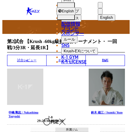
選手
MATCH RESULT
KRUSH-
ショップ
English
EX
English
ニュース
配信情報
日本語
ブランド
スポンサー
試合結果
English
ルール
第2試合 【Krush -60kg級挑戦者トーナメント・ 一回
SNS
戦/3分3R・延長1R】
한국어
Krush-EX
について
K-1 GYM
中文（简体
K-1 LICENSE
試合レビュー
ギャラリー
動画
中文（繁體
ไทย
العربية
中嶋 剛志 / Nakashima
鈴木 雄三 / Suzuki Yuzo
Tsuyoshi
2-0
29:29/30:29/30:29
判定
所属ジム