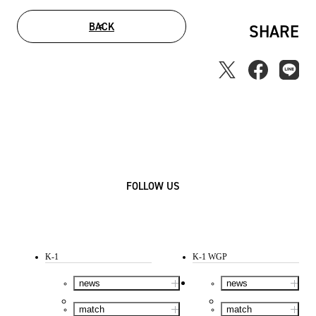
BACK
SHARE
FOLLOW US
K-1
K-1 WGP
news
news
match
match