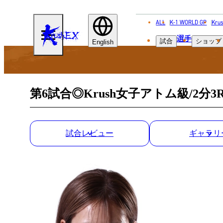
ALL
K-1 WORLD GP
Krus
KRUSH-
選手
試合
ショップ
EX
English
第6試合◎Krush女子アトム級/2分3
試合レビュー
ギャラリ