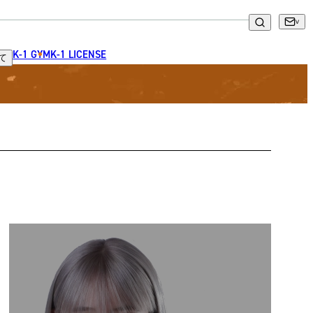
K-1 GYM
K-1 LICENSE
て