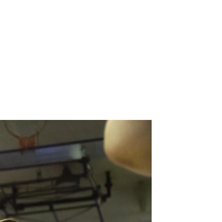
）
Facebook(JP)
チケッ
X(En)
）
Instagram(EN)
ポスタ
Youtube(EN)
Podcast(EN)
真）
weibo(CH)
画）
Official site(EN)
-1ジ
ァンクラ
Krush-EX
とは
■ ガールズ
Krush
ガー
ルズ
公式ルー