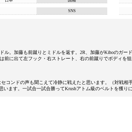
日本
国籍
SNS
ミドル。加藤も前蹴りとミドルを返す。2R、加藤がKihoのガ
hoは前に出て左フック・右ストレート、右の前蹴りでボディを
はセコンドの声も聞こえて冷静に戦えたと思います。（対戦相
います。一試合一試合勝ってKrushアトム級のベルトを獲り