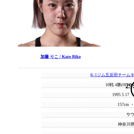
加藤 りこ / Kato Riko
K-1ジム五反田チーム
29
10戦 4勝(0KO)
1995.5.17
157cm ・
サ
神奈川