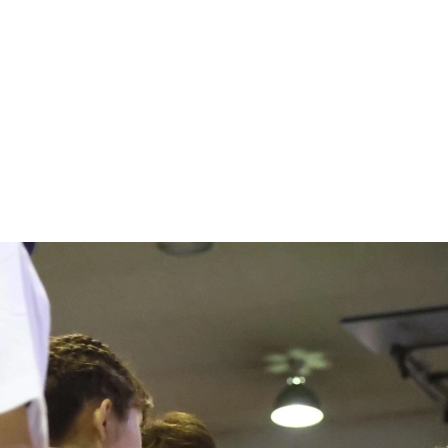
1.SHOP
ズ
K-
（
1.SHOP
ト
ギャラリー（
ー）
ギャラリー（写
ギャラリー（動
K-1
（K
GYM
ム）
K-
（フ
1.CLUB
ブ）
Krush-EX
ル