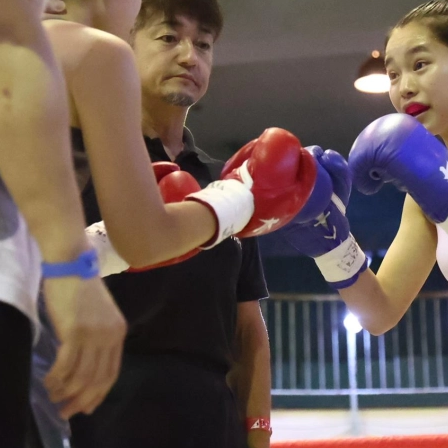
試合日程
試合結果
チケット
グッズ
全て
イベント
トピックス
メディア
チケット・グッズ
読みもの
コラム