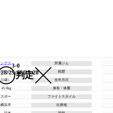
キングス
所属ジム
3-0
:28/29:28/29:28
 6敗 0分
戦歴
判定
 （31歳）
生年月日
 45.0kg
身長・体重
ウスポー
ファイトスタイル
県横浜市
出身地