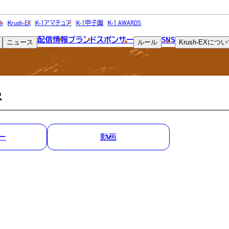
MATCH RESULT
h
Krush-EX
K-1アマチュア
K-1甲子園
K-1 AWARDS
配信情報
ブランド
スポンサー
SNS
ニュース
ルール
Krush-EX
につい
試合結果
R
ー
動画