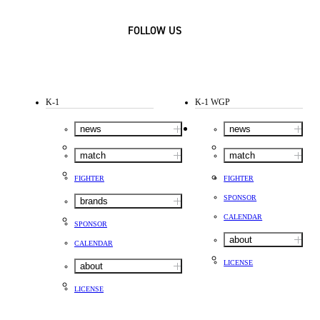
FOLLOW US
K-1
K-1 WGP
news
news
match
match
FIGHTER
FIGHTER
SPONSOR
brands
CALENDAR
SPONSOR
about
CALENDAR
LICENSE
about
LICENSE