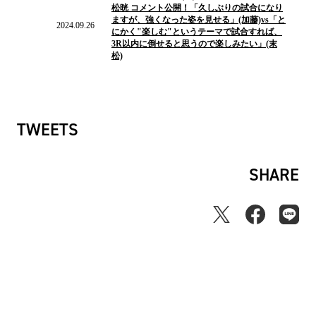
松晄 コメント公開！「久しぶりの試合になり
ュ
ますが、強くなった姿を見せる」(加藤)vs「と
ー
2024.09.26
にかく"楽しむ"というテーマで試合すれば、
ス
3R以内に倒せると思うので楽しみたい」(末
松)
TWEETS
SHARE