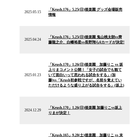
2025.05.15
の
「Krush.176」5.25(日)後楽園 グッズ会場販売
ニ
2025.05.15
情報
ュ
ー
ス
2025.04.24
の
「Krush.176」5.25(日)後楽園 鬼山桃太朗vs齊
ニ
2025.04.24
藤龍之介、白幡裕星vs長野翔ら6カードが決定!
ュ
ー
ス
2025.01.23
の
「Krush.170」1.26(日)後楽園 加藤りこ vs 坂
ニ
上りまコメント公開！「女子の試合でも観て
ュ
2025.01.23
いて面白いって思われる試合をする」(加
ー
藤)vs「Krush初参戦ですが、名前を覚えてい
ス
ただけるような盛り上がる試合をする」(坂上)
2024.12.29
の
「Krush.170」1.26(日)後楽園 加藤りこvs坂上
ニ
2024.12.29
りまが決定！
ュ
ー
ス
2024.09.26
の
「Krush.165」9.28(土)後楽園 加藤りこ vs 末
ニ