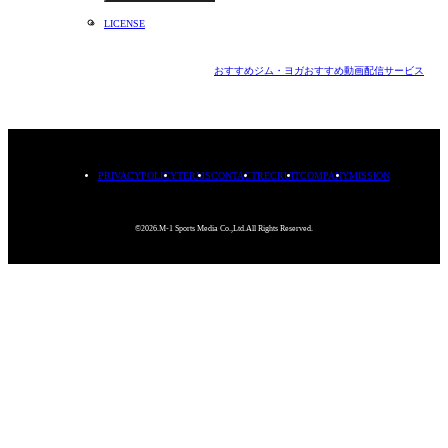
LICENSE
おすすめジム・ヨガ
おすすめ動画配信サービス
PRIVACYPOLICY
TERMS
CONTACT
RECRUIT
COMPANY
MISSION
©2026.M-1 Sports Media Co.,Ltd.All Rights Reserved.