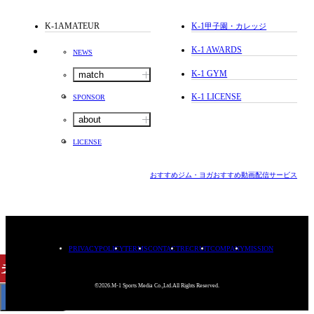
K-1AMATEUR
K-1
甲子園・カレッジ
K-1 AWARDS
NEWS
K-1 GYM
match
K-1 LICENSE
SPONSOR
about
LICENSE
おすすめジム・ヨガ
おすすめ動画配信サービス
PRIVACYPOLICY
TERMS
CONTACT
RECRUIT
COMPANY
MISSION
チケット
購入
©2026.M-1 Sports Media Co.,Ltd.All Rights Reserved.
< BACK