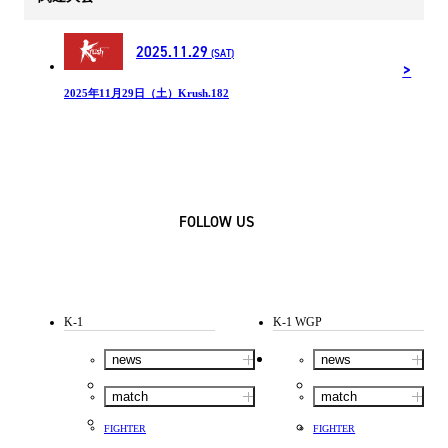
2025.11.29
(SAT)
2025年11月29日（土）Krush.182
FOLLOW US
K-1
K-1 WGP
news
news
match
match
FIGHTER
FIGHTER