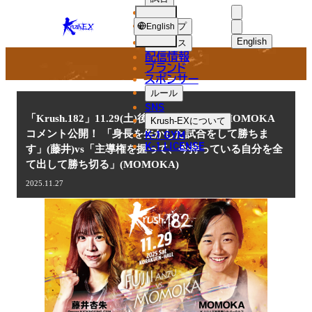
選手
NEWS
KRUSH-
ショップ
English
EX
English
ニュース
配信情報
日本語
ブランド
スポンサー
ニュース
English
ルール
SNS
한국어
「Krush.182」11.29(土)後楽園 藤井杏朱vsMOMOKA
Krush-EX
について
K-1 GYM
コメント公開！ 「身長を生かした試合をして勝ちま
中文（简体
K-1 LICENSE
す」(藤井)vs「主導権を握って、今持っている自分を全
て出して勝ち切る」(MOMOKA)
中文（繁體
2025.11.27
ไทย
العربية