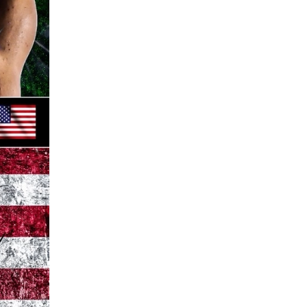
）
Facebook(JP)
チケッ
X(En)
）
Instagram(EN)
ポスタ
Youtube(EN)
Podcast(EN)
真）
weibo(CH)
画）
Official site(EN)
-1ジ
ァンクラ
Krush-EX
とは
■ ガールズ
Krush
ガー
ルズ
公式ルー