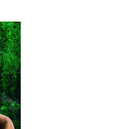
一覧
X(JP)
X(Krush)
X(アマチュア大会)
ア
Instagram(JP)
カレッジ
TikTok(JP)
DS
LINE(JP)
（グッ
Youtube(JP)