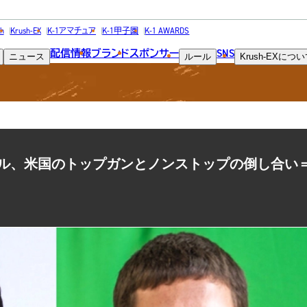
NEWS
h
Krush-EX
K-1アマチュア
K-1甲子園
K-1 AWARDS
配信情報
ブランド
スポンサー
SNS
ニュース
ルール
Krush-EX
につい
ニュース
ル、米国のトップガンとノンストップの倒し合い＝9.