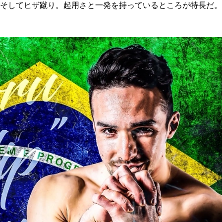
そしてヒザ蹴り。起用さと一発を持っているところが特長だ。
総合トップ
K-1 WGP
Krush
Krush-EX
K-1
アマチュ
K-1
甲子園・
K-1 AWAR
K-