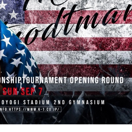
試合日程
試合結果
チケット
グッズ
全て
イベント
トピックス
メディア
チケット・グッズ
読みもの
コラム