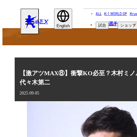
ALL
K-1 WORLD GP
Krus
KRUSH-
選手
試合
ショップ
EX
English
【激アツMAX⑧】衝撃KO必至？木村ミノ
代々木第二
2025.09.05