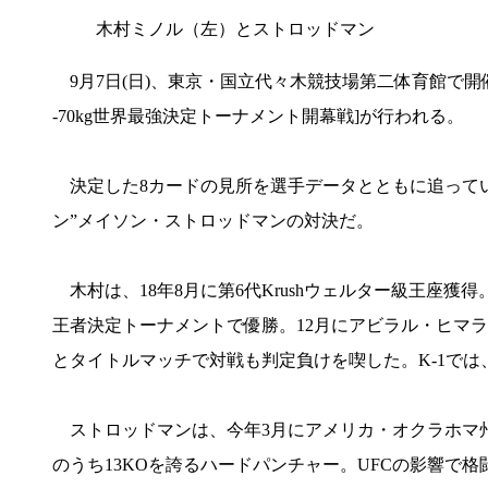
木村ミノル（左）とストロッドマン
9月7日(日)、東京・国立代々木競技場第二体育館で開催の「K-1
-70kg世界最強決定トーナメント開幕戦]が行われる。
決定した8カードの見所を選手データとともに追っていく最後
ン”メイソン・ストロッドマンの対決だ。
木村は、18年8月に第6代Krushウェルター級王座獲得
王者決定トーナメントで優勝。12月にアビラル・ヒマラヤン
とタイトルマッチで対戦も判定負けを喫した。K-1で
ストロッドマンは、今年3月にアメリカ・オクラホマ州で
のうち13KOを誇るハードパンチャー。UFCの影響で