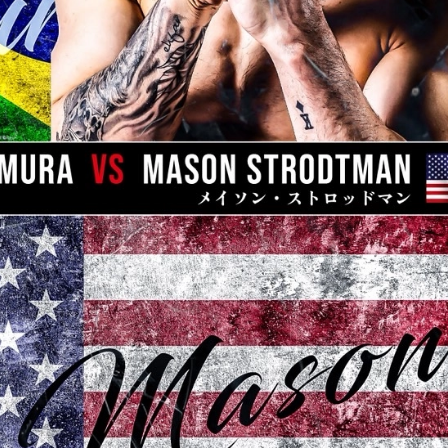
1.SHOP
ズ
K-
（
1.SHOP
ト
ギャラリー（
ー）
ギャラリー（写
ギャラリー（動
K-1
（K
GYM
ム）
K-
（フ
1.CLUB
ブ）
Krush-EX
ル