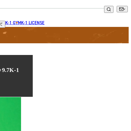
K-1 GYM
K-1 LICENSE
て
7K-1