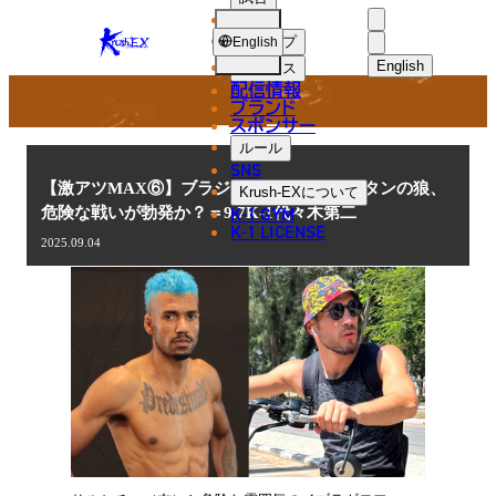
選手
NEWS
KRUSH-
ショップ
English
EX
English
ニュース
配信情報
日本語
ブランド
スポンサー
ニュース
English
ルール
SNS
한국어
【激アツMAX⑥】ブラジルの巨神とダゲスタンの狼、
Krush-EX
について
K-1 GYM
危険な戦いが勃発か？＝9.7K-1代々木第二
中文（简体
K-1 LICENSE
2025.09.04
中文（繁體
ไทย
العربية