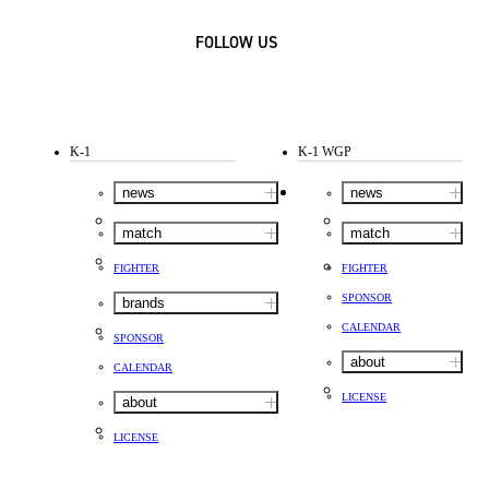
FOLLOW US
K-1
K-1 WGP
news
news
match
match
FIGHTER
FIGHTER
SPONSOR
brands
CALENDAR
SPONSOR
about
CALENDAR
LICENSE
about
LICENSE