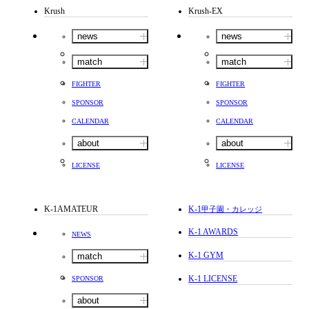
Krush
Krush-EX
news
news
match
match
FIGHTER
FIGHTER
SPONSOR
SPONSOR
CALENDAR
CALENDAR
about
about
LICENSE
LICENSE
K-1AMATEUR
K-1
甲子園・カレッジ
K-1 AWARDS
NEWS
K-1 GYM
match
K-1 LICENSE
SPONSOR
about