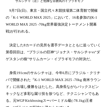
サルシチャ（左）と危険な雰囲気のイブラギモフ
9月7日(日)、東京・国立代々木競技場第二体育館で開催
の「K-1 WORLD MAX 2025」において、16名参加の[K-1
WORLD MAX 2025 -70kg世界最強決定トーナメント開幕
戦]が行われる。
決定した8カードの見所を選手データとともに追っていく
第⑥回目は、“ブラジルの巨神”ジョナス・サルシチャvs“ダ
ゲスタンの狼”サリムカーン・イブラギモフの対決だ。
身長191cmのサルシチャは、今年6月にブラジル・クリチ
バで開催された『K-1 WORLD MAX 2025 -70kg 南米ラウン
ド』に出場し優勝をはたした。高身長ながらバックスピン
キックなど多彩な蹴り技を放つなど、テクニシャンでもあ
る。元WGP Kickboxingスーパーミドル級(-78.1kg)王者