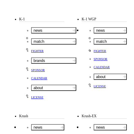
K-1
K-1 WGP
news
news
match
match
FIGHTER
FIGHTER
SPONSOR
brands
CALENDAR
SPONSOR
about
CALENDAR
LICENSE
about
LICENSE
Krush
Krush-EX
news
news