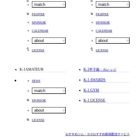
match
match
FIGHTER
FIGHTER
SPONSOR
SPONSOR
CALENDAR
CALENDAR
about
about
LICENSE
LICENSE
K-1AMATEUR
K-1
甲子園・カレッジ
K-1 AWARDS
NEWS
K-1 GYM
match
K-1 LICENSE
SPONSOR
about
LICENSE
おすすめジム・ヨガ
おすすめ動画配信サービス