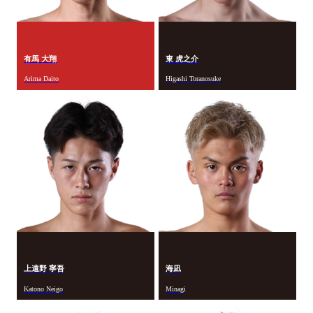
有馬 大翔
東 虎之介
Arima Daito
Higashi Toranosuke
上遠野 寧吾
海凪
Katono Neigo
Minagi