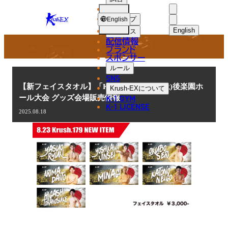
選手
NEWS
KRUSH-
ショップ
English
EX
English
ニュース
配信情報
日本語
ブランド
スポンサー
ニュース
English
ルール
SNS
한국어
【新フェイスタオル】「Krush.179」8.23(土)後楽園ホ
Krush-EX
について
K-1 GYM
ール大会 グッズ会場販売情報
中文（简体
K-1 LICENSE
2025.08.18
中文（繁體
ไทย
العربية