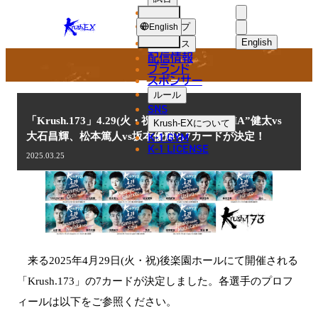
選手
NEWS
KRUSH-
ショップ
English
EX
English
ニュース
配信情報
日本語
ブランド
スポンサー
ニュース
English
ルール
SNS
한국어
「Krush.173」4.29(火・祝)後楽園 “DARUMA”健太vs
Krush-EX
について
K-1 GYM
大石昌輝、松本篤人vs坂本優輝ら7カードが決定！
中文（简体
K-1 LICENSE
2025.03.25
中文（繁體
ไทย
العربية
来る2025年4月29日(火・祝)後楽園ホールにて開催される
「Krush.173」の7カードが決定しました。各選手のプロフ
ィールは以下をご参照ください。