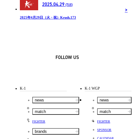
2025.04.29
(TUE)
2025年4月29日（火・祝）Krush.173
FOLLOW US
K-1
K-1 WGP
news
news
match
match
FIGHTER
FIGHTER
SPONSOR
brands
CALENDAR