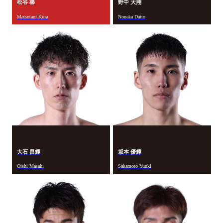
松谷 梛
野中 大翔
Matsutani Kina
Nonaka Daito
大石 昌輝
坂本 優輝
Oishi Masaki
Sakamoto Yuuki