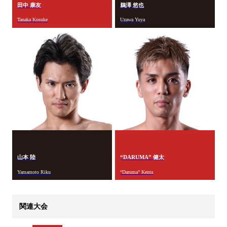
田中 康友
鵜澤 悠也
Tanaka Kosuke
Uzawa Yuya
山本 陸
“DARUMA” 健太
Yamamoto Riku
“Daruma” Kenta
関連大会