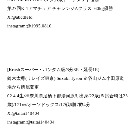
第27回K-1アマチュア チャレンジAクラス -60kg優勝
X:@abcdfefd
instagram:@1995.0810
[Krushスーパー・バンタム級/3分3R・延長1R]
鈴木太尊(リレイズ東京) Suzuki Tyson ※谷山ジム小田原道
場から所属変更
02.4.4生/神奈川県足柄下郡湯河原町出身/22歳(※試合時は23
歳)/171㎝/オーソドックス/17戦6勝7敗4分
X:@taitai140404
instagram:@taitai140404