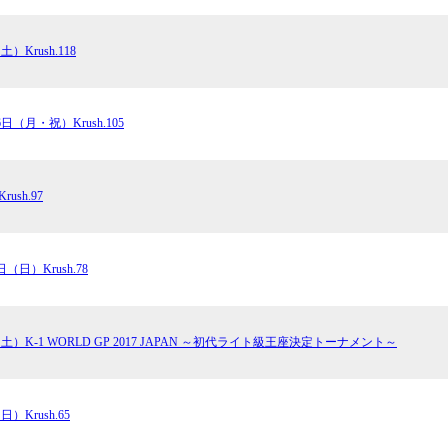
土）Krush.118
6日（月・祝）Krush.105
ush.97
日（日）Krush.78
（土）K-1 WORLD GP 2017 JAPAN ～初代ライト級王座決定トーナメント～
日）Krush.65