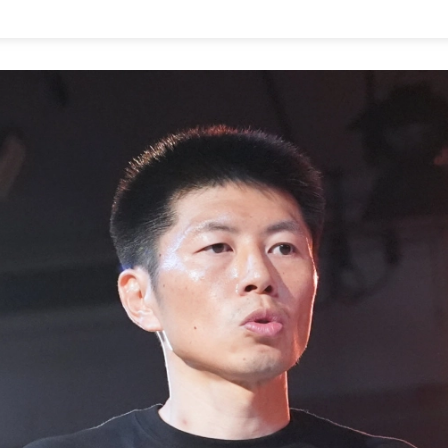
1.SHOP
ズ
K-
（
1.SHOP
ト
ギャラリー（
ー）
ギャラリー（写
ギャラリー（動
K-1
（K
GYM
ム）
K-
（フ
1.CLUB
ブ）
Krush-EX
ル