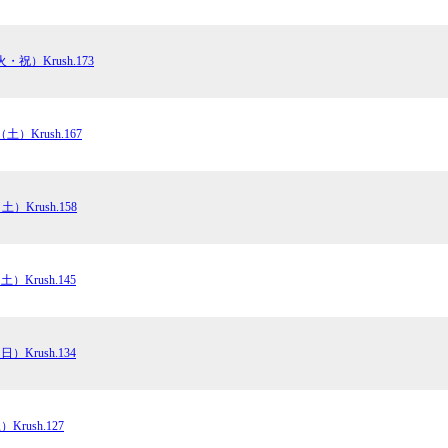
・祝）Krush.173
（土）Krush.167
土）Krush.158
土）Krush.145
日）Krush.134
Krush.127