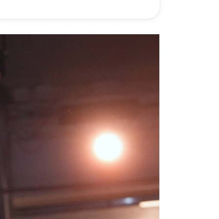
）
Facebook(JP)
チケッ
X(En)
）
Instagram(EN)
ポスタ
Youtube(EN)
Podcast(EN)
真）
weibo(CH)
画）
Official site(EN)
-1ジ
ァンクラ
Krush-EX
とは
■ ガールズ
Krush
ガー
ルズ
公式ルー