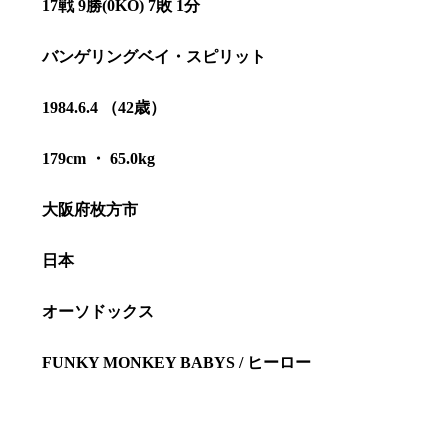
17戦 9勝(0KO) 7敗 1分
バンゲリングベイ・スピリット
1984.6.4 （42歳）
179cm ・ 65.0kg
大阪府枚方市
日本
オーソドックス
総合トップ
K-1 WGP
Krush
FUNKY MONKEY BABYS / ヒーロー
Krush-EX
K-1
アマチュ
K-1
甲子園・
K-1 AWAR
K-