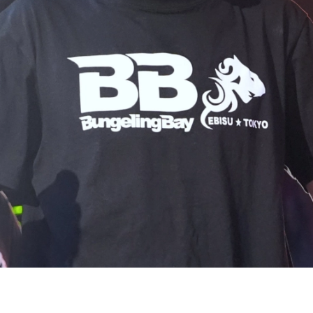
試合日程
試合結果
チケット
グッズ
全て
イベント
トピックス
メディア
チケット・グッズ
読みもの
コラム