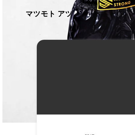
マツモト アツト
詳
細
情
報