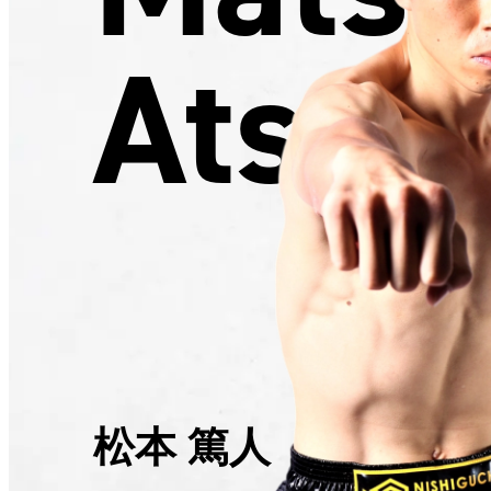
Atsut
松本 篤人