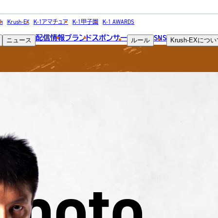
FIGHTER
h
Krush-EX
K-1アマチュア
K-1甲子園
K-1 AWARDS
配信情報
ブランド
スポンサー
SNS
ニュース
ルール
Krush-EX
につい
選手
umoto