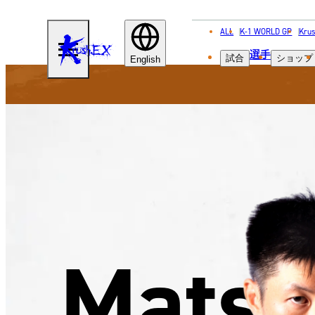
ALL
K-1 WORLD GP
Krus
KRUSH-
選手
試合
ショップ
EX
English
Mats