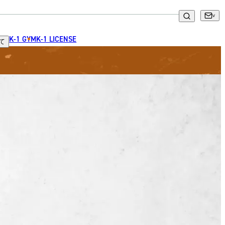
K-1 GYM
K-1 LICENSE
て