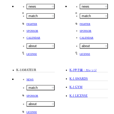
news
news
match
match
FIGHTER
FIGHTER
SPONSOR
SPONSOR
CALENDAR
CALENDAR
about
about
LICENSE
LICENSE
K-1AMATEUR
K-1
甲子園・カレッジ
K-1 AWARDS
NEWS
K-1 GYM
match
K-1 LICENSE
SPONSOR
about
LICENSE