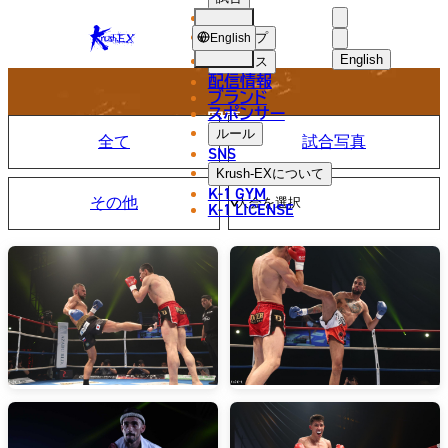
選手
PHOTO
KRUSH-
ショップ
English
EX
English
ニュース
配信情報
日本語
ブランド
スポンサー
写真
English
ルール
全て
試合写真
SNS
한국어
Krush-EX
について
K-1 GYM
その他
中文（简体
K-1 LICENSE
中文（繁體
ไทย
العربية