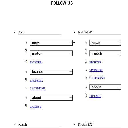
FOLLOW US
K-1
K-1 WGP
news
news
match
match
FIGHTER
FIGHTER
SPONSOR
brands
CALENDAR
SPONSOR
about
CALENDAR
LICENSE
about
LICENSE
Krush
Krush-EX