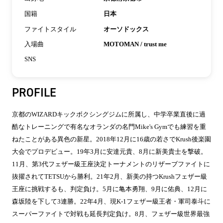
国籍
日本
ファイトスタイル
オーソドックス
入場曲
MOTOMAN / trust me
SNS
PROFILE
京都のWIZARDキックボクシングジムに所属し、中学卒業直後に過
酷なトレーニングで有名なオランダの名門Mike's Gymでも練習を重
ねたことがある異色の新星。2018年12月に16歳の若さでKrush後楽園
大会でプロデビュー。19年3月に安達元貴、8月に新美貴士を撃破。
11月、第3代フェザー級王座決定トーナメントのリザーブファイトに
抜擢されてTETSUから勝利。21年2月、新美の持つKrushフェザー級
王座に挑戦するも、判定負け。5月に亀本勇翔、9月に佑典、12月に
森坂陸を下して3連勝。22年4月、現K-1フェザー級王者・軍司泰斗に
スーパーファイトで対戦も延長判定負け。8月、フェザー級世界最強