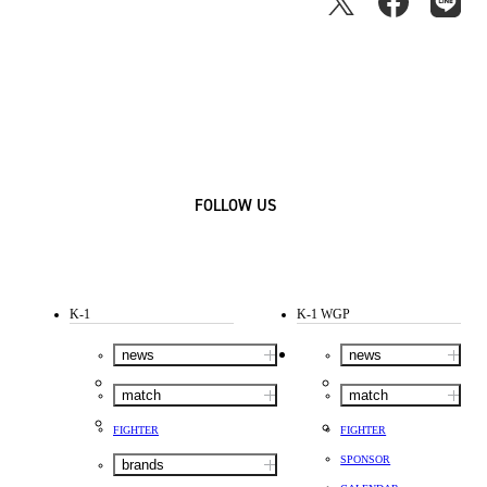
FOLLOW US
K-1
K-1 WGP
news
news
match
match
FIGHTER
FIGHTER
SPONSOR
brands