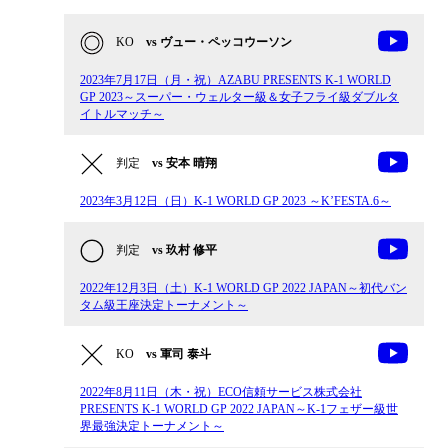
KO
vs ヴュー・ペッコウーソン
2023年7月17日（月・祝）AZABU PRESENTS K-1 WORLD
GP 2023～スーパー・ウェルター級＆女子フライ級ダブルタ
イトルマッチ～
判定
vs 安本 晴翔
2023年3月12日（日）K-1 WORLD GP 2023 ～K’FESTA.6～
判定
vs 玖村 修平
2022年12月3日（土）K-1 WORLD GP 2022 JAPAN～初代バン
タム級王座決定トーナメント～
KO
vs 軍司 泰斗
2022年8月11日（木・祝）ECO信頼サービス株式会社
PRESENTS K-1 WORLD GP 2022 JAPAN～K-1フェザー級世
界最強決定トーナメント～