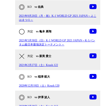
KO
vs 佑典
2021年9月20日（月・祝）K-1 WORLD GP 2021 JAPAN～よこ
はまつり～
判定
vs 亀本 勇翔
2021年5月30日（日）K-1 WORLD GP 2021 JAPAN～K-1バン
タム級日本最強決定トーナメント～
判定
vs 新美 貴士
2021年2月27日（土）Krush.122
KO
vs 稲津 航大
2020年12月19日（土）Krush.120
KO
vs 伊澤 波人