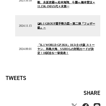
2025.10.10
毅、永坂吏羅vs.松本海翔、斗麗vs.橋本雷汰＝
ー
11.15K-1MAX代々木第一
ス
2024.11.15
の
◪K-1 GROUP選手勢力図～第二弾『フェザー
ニ
2024.11.15
級』～
ュ
ー
ス
2024.09.01
の
「K-1 WORLD GP 2024」10.5(土)大阪 ストー
ニ
2024.09.01
ヤン、和島大海、SAHOらの対戦カードが決
ュ
定！18試合を一挙発表！
ー
ス
TWEETS
SHARE