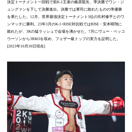
決定トーナメント一回戦で前K-1王者の椿原龍矢、準決勝でワン・ジ
ュングァンを下して決勝進出。決勝では軍司に敗れたものの準優勝
を果たした。12月、世界最強決定トーナメント3位の玖村修平とのワ
ンマッチに勝利。23年3月のK-1×RISE対抗戦ではRISE・安本晴翔に
敗れたが、3Rの猛ラッシュで会場を沸かせた。7月にヴュー・ペッコ
ウーソンから3RKOを収め、フェザー級トップの実力を証明した。
[2023年10月30日現在]