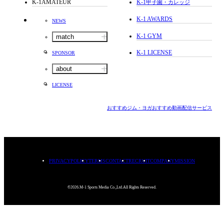
K-1AMATEUR
K-1
甲子園・カレッジ
K-1 AWARDS
NEWS
K-1 GYM
match
K-1 LICENSE
SPONSOR
about
LICENSE
おすすめジム・ヨガ
おすすめ動画配信サービス
PRIVACYPOLICY
TERMS
CONTACT
RECRUIT
COMPANY
MISSION
©2026.M-1 Sports Media Co.,Ltd.All Rights Reserved.