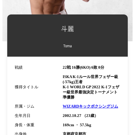
詳
細
斗麗
情
報
Toma
戦績
22戦 16勝(6KO) 6敗 0分
ISKA K-1ルール世界フェザー級
(-57kg)王者
獲得タイトル
K-1 WORLD GP 2022 K-1フェザ
ー級世界最強決定トーナメント
準優勝
所属・ジム
WIZARDキックボクシングジム
生年月日
2002.10.27 （23歳）
身長・体重
169cm ・ 57.5kg
出身地
京都府京都市