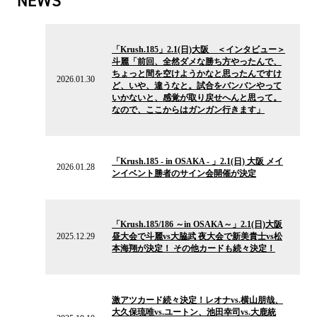
NEWS
2026.01.30
の
「Krush.185」2.1(日)大阪 ＜インタビュー＞
ニ
斗麗「前回、全然ダメな勝ち方やったんで、
ュ
ちょっと間を空けようかなと思ったんですけ
ー
2026.01.30
ど、いや、違うなと。試合をバンバンやって
ス
いかないと、感覚が取り戻せへんと思って。
なので、ここからはガンガン行きます」
2026.01.28
の
「Krush.185 - in OSAKA - 」2.1(日) 大阪 メイ
ニ
2026.01.28
ンイベント勝者のサイン会開催が決定
ュ
ー
ス
2025.12.29
の
「Krush.185/186 ～in OSAKA～」2.1(日)大阪
ニ
2025.12.29
昼大会で斗麗vs大脇武 夜大会で新美貴士vs松
ュ
本海翔が決定！ その他カードも続々決定！
ー
ス
2025.10.10
の
激アツカード続々決定！レオナvs.横山朋哉、
ニ
大久保琉唯vs.ユートン、池田幸司vs.大鹿統
ュ