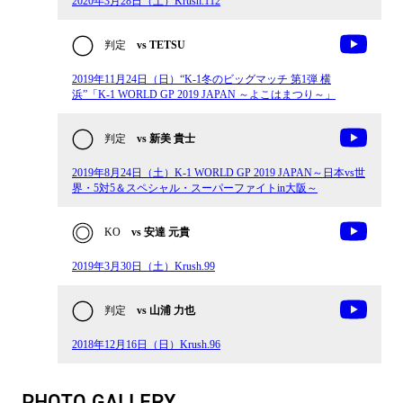
2020年3月28日（土）Krush.112
判定
vs TETSU
2019年11月24日（日）“K-1冬のビッグマッチ 第1弾 横
浜”「K-1 WORLD GP 2019 JAPAN ～よこはまつり～」
判定
vs 新美 貴士
2019年8月24日（土）K-1 WORLD GP 2019 JAPAN～日本vs世
界・5対5＆スペシャル・スーパーファイトin大阪～
KO
vs 安達 元貴
2019年3月30日（土）Krush.99
判定
vs 山浦 力也
2018年12月16日（日）Krush.96
PHOTO GALLERY