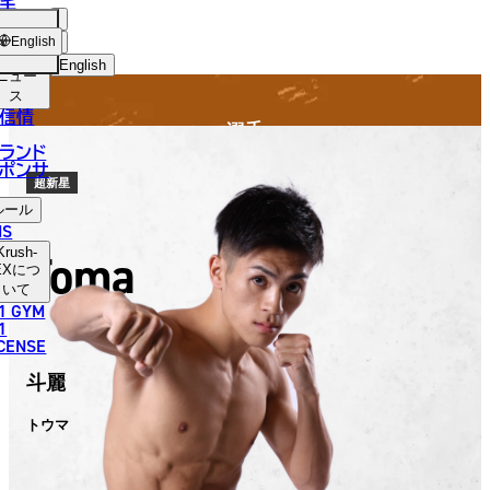
手
FIGHTER
SH-
ショッ
English
プ
English
ニュー
ス
日本語
信情
選手
English
ランド
ポンサ
한국어
超新星
ルール
中文（简体）
NS
Krush-
Toma
中文（繁體）
EX
につ
いて
1 GYM
ไทย
1
ICENSE
العربية
斗麗
トウマ