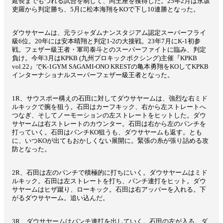
延長までもつれる試合を制して、同王座を獲得した。25年2月は永坂
吏羅から判定勝ち、5月に松本海翔をKOで下し10連勝となった。
ダウサヤームは、元ラジャダムナンスタジアム認定スーパーフライ
級6位。20年には安本晴翔と判定1-2の大接戦。23年7月にK-1初参
戦。フェザー級王者・軍司泰斗とのスーパーファイトに臨み、判定
負け。今年3月はKPKB (九州プロキックボクシング)主催『KPKB
vol.22』でK-1GYM SAGAMI-ONO KRESTの亀本勇翔をKOしてKPKB
インターナショナルスーパーフェザー級王者となった。
1R、サウスポー構えの石田に対してダウサヤームは、強烈な右ミド
ルキックで腕を狙う。石田はカーフキック、右から左ストレートへ
つなぎ、そしてノーモーションの左ストレートをヒットした。ダウ
サヤームは右ストレートのカウンター。石田は右から左のパンチを
打っていく。石田はパンチKO狙うも、ダウサヤームも返す。とも
に、いつKOが出てもおかしくない展開に。緊張の糸が張り詰める攻
防となった。
2R、石田は左のパンチで積極的に打ちにいく。ダウサヤームはミド
ルキック。石田は左ストレートを打ち、パンチ連打をヒット。ダウ
サヤームはヒザ蹴り、ローキック。石田は右アッパーを入れる。下
がるダウサヤーム。追い込んだ。
3R、ダウサヤームはパンチ連打を出していく。石田の左が入る。ダ