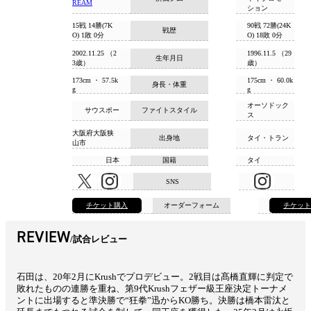
REAM
ション
15戦 14勝(7K
90戦 72勝(24K
戦歴
O) 1敗 0分
O) 18敗 0分
2002.11.25 （2
1996.11.5 （29
生年月日
3歳）
歳）
173cm ・ 57.5k
175cm ・ 60.0k
身長・体重
g
g
オーソドック
サウスポー
ファイトスタイル
ス
大阪府大阪狭
出身地
タイ・トラン
山市
日本
国籍
タイ
SNS
チケット購入
オーダーフォーム
チケッ
REVIEW
試合レビュー
石田は、20年2月にKrushでプロデビュー。2戦目は髙橋直輝に判定で
敗れたものの連勝を重ね、第9代Krushフェザー級王座決定トーナメ
ントに出場すると準決勝で“狂拳”迅からKO勝ち。決勝は橋本雷汰と