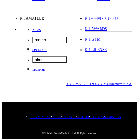
K-1AMATEUR
K-1
甲子園・カレッジ
K-1 AWARDS
NEWS
K-1 GYM
match
K-1 LICENSE
SPONSOR
about
LICENSE
おすすめジム・ヨガ
おすすめ動画配信サービス
PRIVACYPOLICY
TERMS
CONTACT
RECRUIT
COMPANY
MISSION
©2026.M-1 Sports Media Co.,Ltd.All Rights Reserved.