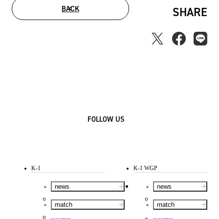
BACK
SHARE
FOLLOW US
K-1
K-1 WGP
news
news
match
match