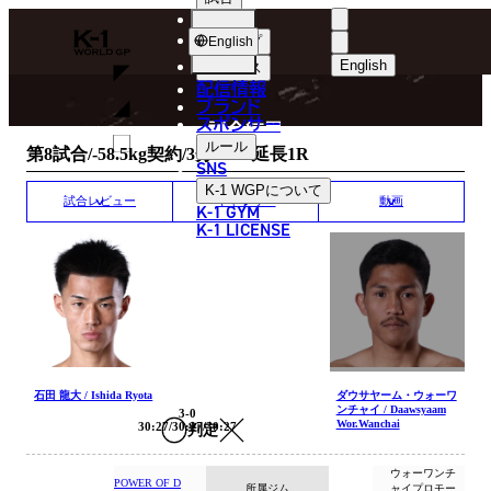
選手
MATCH RESULT
K-
ショップ
English
1
English
ニュース
配信情報
日本語
WGP
ブランド
スポンサー
試合結果
English
ルール
第8試合/-58.5kg契約/3分3R・延長1R
SNS
한국어
K-1 WGP
について
試合レビュー
ギャラリー
動画
K-1 GYM
中文（简体）
K-1 LICENSE
中文（繁體）
ไทย
العربية
石田 龍大 / Ishida Ryota
ダウサヤーム・ウォーワ
ンチャイ / Daawsyaam
3-0
Wor.Wanchai
30:27/30:27/30:27
判定
ウォーワンチ
POWER OF D
所属ジム
ャイプロモー