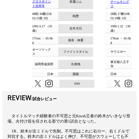
クロスポイン
所属ジム
チームキング
ト吉祥寺
ス
68戦 44勝(21K
28戦 17勝(10K
戦歴
O) 21敗 3分
O) 10敗 1分
1991.6.17 （35
1990.1.22 （36
生年月日
歳）
歳）
175cm ・ 65.0k
178cm ・ 65.0k
身長・体重
g
g
オーソドック
ファイトスタイル
サウスポー
ス
東京都八王子
福岡県遠賀郡
出身地
市
日本
国籍
日本
SNS
REVIEW
試合レビュー
タイトルマッチ経験者の不可思と元Krush王者の鈴木がいきなり登
場。火付け役を任される形での第1試合となった。
1R、鈴木が左ミドルで先制。不可思はこれに右ロー、右ミドルで
対抗する。鈴木の左ミドルはよく伸び、不可思がスウェーしても不