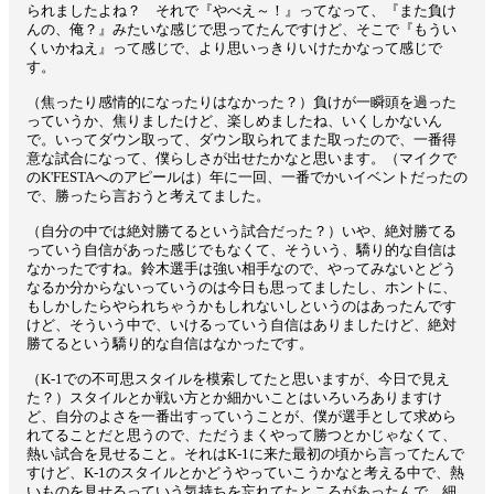
られましたよね？ それで『やべえ～！』ってなって、『また負け
んの、俺？』みたいな感じで思ってたんですけど、そこで『もうい
くいかねえ』って感じで、より思いっきりいけたかなって感じで
す。
（焦ったり感情的になったりはなかった？）負けが一瞬頭を過った
っていうか、焦りましたけど、楽しめましたね、いくしかないん
で。いってダウン取って、ダウン取られてまた取ったので、一番得
意な試合になって、僕らしさが出せたかなと思います。（マイクで
のK'FESTAへのアピールは）年に一回、一番でかいイベントだったの
で、勝ったら言おうと考えてました。
（自分の中では絶対勝てるという試合だった？）いや、絶対勝てる
っていう自信があった感じでもなくて、そういう、驕り的な自信は
なかったですね。鈴木選手は強い相手なので、やってみないとどう
なるか分からないっていうのは今日も思ってましたし、ホントに、
もしかしたらやられちゃうかもしれないしというのはあったんです
けど、そういう中で、いけるっていう自信はありましたけど、絶対
勝てるという驕り的な自信はなかったです。
（K-1での不可思スタイルを模索してたと思いますが、今日で見え
た？）スタイルとか戦い方とか細かいことはいろいろありますけ
ど、自分のよさを一番出すっていうことが、僕が選手として求めら
れてることだと思うので、ただうまくやって勝つとかじゃなくて、
熱い試合を見せること。それはK-1に来た最初の頃から言ってたんで
すけど、K-1のスタイルとかどうやっていこうかなと考える中で、熱
いものを見せるっていう気持ちを忘れてたところがあったんで。細