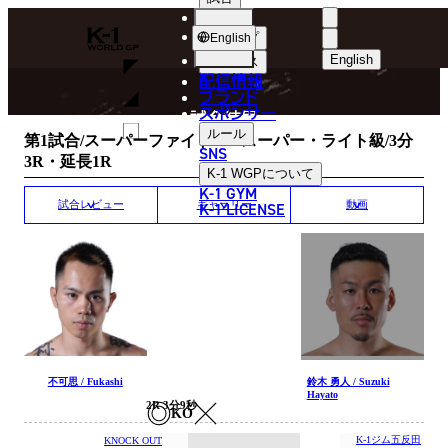
選手
MATCH RESULT
K-
ショップ
English
1
English
ニュース
配信情報
日本語
WGP
ブランド
スポンサー
試合結果
English
ルール
第1試合/スーパーファイト/K-1スーパー・ライト級/3分
SNS
3R・延長1R
한국어
K-1 WGP
について
K-1 GYM
中文（简体
K-1 LICENSE
試合レビュー
ギャラリー
動画
中文（繁體
ไทย
العربية
不可思 / Fukashi
鈴木 勇人 / Suzuki
Hayato
2R 3分9秒
KO
K-1ジム五反田
KNOCK OUT