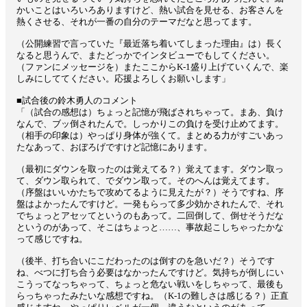
かいことはいろいろありますけど、熱い試合を見せる、お客さんを
熱くさせる、それが一番の自分のテーマだなと思ってます。
（公開練習で言っていた『最近落ち着いてしまった理由』は）長く
なると思うんで、またどっかでインタビューでもしてください。
（ファンにメッセージを）またここからK-1盛り上げていくんで、楽
しみにしててください。応援よろしくお願いします」
■試合後の鈴木勇人のコメント
「（試合の感想は）ちょっと記憶が飛ばされちゃって。まあ、負け
なんで、ブッ倒されたんで。しっかりこの負けを受け止めてます。
（相手の印象は）やっぱり身体が強くて。まとめる力がすごいあっ
たなあって、おぼろげですけど記憶にあります。
（最初にダウンを取ったのは覚えてる？）覚えてます。ダウン取っ
て、ダウン取られて、でダウン取って。そのへんは覚えてます。
（序盤はいいかたちで攻めてるように見えたが？）そうですね、序
盤はよかったんですけど。一発もらって多少効かされたんで、それ
でちょっとアセッてというのもあって。二回倒して、倒せそうだな
というのがあって、そこはちょっと……、事故起こしちゃったかな
って感じですね。
（後半、打ち合いにこだわったのは倒すのを急いだ？）そうです
ね、べつに打ち合う必要はなかったんですけど。気持ちが倒しにい
こうってなっちゃって、ちょっと危ない戦いをしちゃって、最後も
らっちゃったみたいな感想ですね。
（K-1の難しさは感じる？）正直