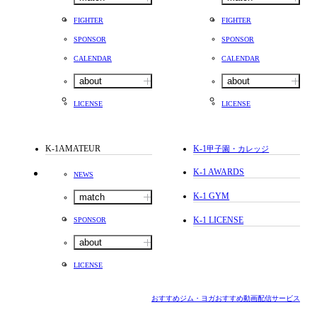
FIGHTER
FIGHTER
SPONSOR
SPONSOR
CALENDAR
CALENDAR
about
about
LICENSE
LICENSE
K-1AMATEUR
K-1
甲子園・カレッジ
K-1 AWARDS
NEWS
K-1 GYM
match
K-1 LICENSE
SPONSOR
about
LICENSE
おすすめジム・ヨガ
おすすめ動画配信サービス