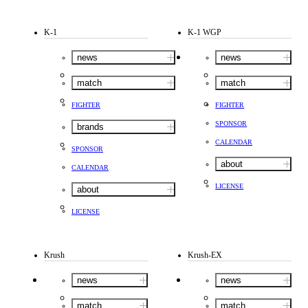
K-1
K-1 WGP
news
news
match
match
FIGHTER
FIGHTER
SPONSOR
brands
CALENDAR
SPONSOR
about
CALENDAR
LICENSE
about
LICENSE
Krush
Krush-EX
news
news
match
match