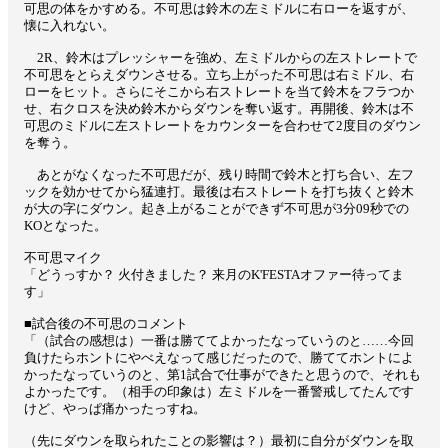
可思の体をかすめる。不可思は鈴木の左ミドルに右ローを返すが、
懐に入れない。
2R、鈴木はプレッシャーを強め、左ミドルからの左ストレートで
不可思をとらえダウンさせる。立ち上がった不可思は右ミドル、右
ローをヒット。さらにそこから右ストレートを当て鈴木をフラつか
せ、右クロスを決め鈴木からダウンを奪い返す。再開後、鈴木は不
可思のミドルに左ストレートをカウンターを合わせて2度目のダウン
を奪う。
あとがなくなった不可思だが、残り時間で鈴木と打ち合い、左フ
ックを効かせてから猛連打。最後は右ストレートを打ち抜くと鈴木
が大の字にダウン。起き上がることができず不可思が3分09秒での
KOとなった。
不可思マイク
「どうっすか？ 火付きました？ 来月のK'FESTAオファー待ってま
す」
■試合後の不可思のコメント
「（試合の感想は）一番は勝ててよかったなっていうのと……今回
負けたらホントにやべえなって感じだったので、勝ててホントによ
かったなっていうのと、第1試合で仕事ができたと思うので、それも
よかったです。（相手の印象は）左ミドルを一番警戒してたんです
けど、やっぱ痛かったっすね。
（先にダウンを取られたことの影響は？）最初に自分がダウンを取