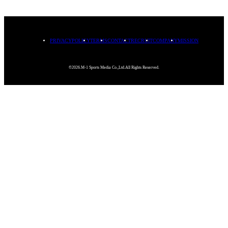
PRIVACYPOLICY
TERMS
CONTACT
RECRUIT
COMPANY
MISSION
©2026.M-1 Sports Media Co.,Ltd.All Rights Reserved.