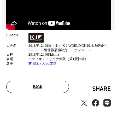
BRAND
試
合
大会名
2018年12月8日（土） K-1 WORLD GP 2018 JAPAN～
情
K-1ライト級世界最強決定トーナメント～
報
日程
2018年12月08日(土)
会場
エディオンアリーナ大阪（第1競技場）
選手
林 健太
/
大沢 文也
BACK
SHARE