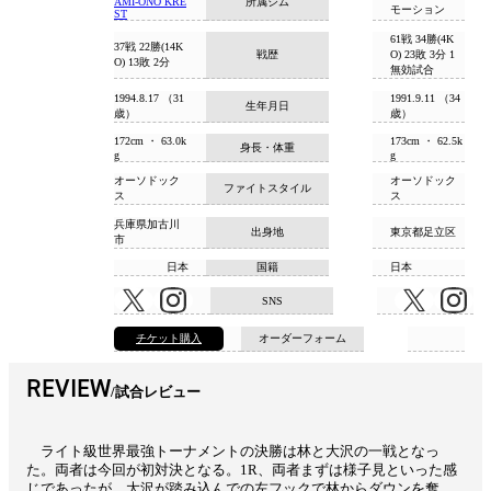
所属ジム
AMI-ONO KRE
モーション
ST
61戦 34勝(4K
37戦 22勝(14K
戦歴
O) 23敗 3分 1
O) 13敗 2分
無効試合
1994.8.17 （31
1991.9.11 （34
生年月日
歳）
歳）
172cm ・ 63.0k
173cm ・ 62.5k
身長・体重
g
g
オーソドック
オーソドック
ファイトスタイル
ス
ス
兵庫県加古川
出身地
東京都足立区
市
日本
国籍
日本
SNS
チケット購入
オーダーフォーム
REVIEW
試合レビュー
ライト級世界最強トーナメントの決勝は林と大沢の一戦となっ
た。両者は今回が初対決となる。1R、両者まずは様子見といった感
じであったが、大沢が踏み込んでの左フックで林からダウンを奪