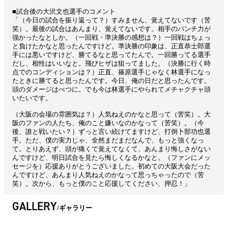
■試合後の大沢文也選手のコメント
「（今日の試合を振り返って？）すみません、覚えてないです（苦
笑）。最後の試合はあんまり、覚えてないです。相手のパンチ力が
強かったなとしか。（一回戦・準決勝の感想は？）一回戦はちょっ
と負けたかなと思ったんですけど。準決勝の印象は、正直恭士郎選
手には悪いですけど、勝てるなと思ってたんで。一回勝ってる選手
だし、相性はいいなと。飛びヒザは狙ってました。（決勝に行く時
点でのコンディションは？）正直、篠原選手じゃなく林選手になっ
たときに勝てると思ったんです。今日、俺の日だと思ったんです。
頭のダメージはべつに。でも今は林選手にやられてメチャクチャ頭
いたいです。
（大阪の会場の雰囲気は？）人気ねえのかなと思って（苦笑）。大
阪のファンの人たち、俺のこと嫌いなのかなって（苦笑）。（今
後、誰と戦いたい？）ずっと言い続けてますけど、打倒卜部功也選
手。ただ、僕の実力じゃ、全然まだまだなんで、もっと強くなっ
て。とりあえず、頭が痛くて覚えてなくて、あんまり悔しさがない
んですけど、明日試合を見たら悔しくなるかなと。（ファンにメッ
セージを）応援ありがとうございました。初めての大阪大会だった
んですけど、あんまり人気ねえのかなって思っちゃったので（苦
笑）。次から、もっと僕のこと応援してください、押忍！」
GALLERY
ギャラリー