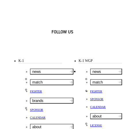
FOLLOW US
K-1
K-1 WGP
news
news
match
match
FIGHTER
FIGHTER
SPONSOR
brands
CALENDAR
SPONSOR
about
CALENDAR
LICENSE
about