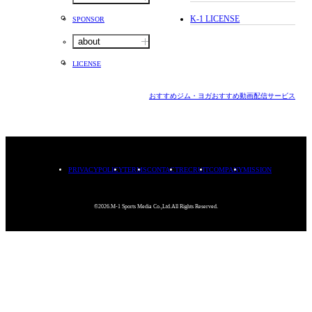
K-1 LICENSE
SPONSOR
about
LICENSE
おすすめジム・ヨガ
おすすめ動画配信サービス
PRIVACYPOLICY
TERMS
CONTACT
RECRUIT
COMPANY
MISSION
©2026.M-1 Sports Media Co.,Ltd.All Rights Reserved.