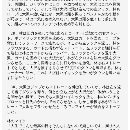
う。再開後、ジャブを伸ばしローを放つ林だが、大沢はこれを見切
ってかわしていく。そして再び大沢は飛び込んでの左フック。林も
ロープに大沢を追い込むが、大沢は頭を振ってパンチをかわす動き
が巧みで、林は一気に攻め入れない。大沢は頭を低くして前に出
て、組みついてのクリンチで林の攻め手を封じる。
2R、林は圧力を発して前に出るとコーナーに詰めての右ストレー
ト、ボディフックと大沢を攻める。大沢はガードを固め、ロープを
背にしてフットワークで逃れるが、そこから左フックを返し、林を
フラつかせる。ガードに構わず右ストレート、左フックと強打を打
ち込むは林とガードから右アッパー、左フックとパンチを返す大
沢。ガードを固めていた大沢だが、林が右クロスを決め大沢をダウ
ンさせる。ここから両者はさらに打ち合いを激化。林は右ストレー
トでとらえ、大沢を後ずさりさせて2度目のダウンを奪取する。林は
コーナーに詰め、これに大沢はハイキックを放つがダウンを奪い返
すには至らない。
3R、大沢はジャブからストレートを伸ばしていくが、林は左を返
して当てダウンを奪う。何とか立ち上がる大沢だが、体がいうこと
を聞かない様子。それでも大沢はハイキックを放ち、林のパンチを
ブロックと目先のかわしで当てさせない。しかし最後は林が右スト
レートで大沢をフラつかせたところでレフェリーが試合をストップ
した。
林のマイク
「人生でこんな最高の日はそんなにないので嬉しいです。周りの人