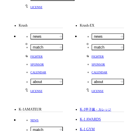
LICENSE
Krush
Krush-EX
news
news
match
match
FIGHTER
FIGHTER
SPONSOR
SPONSOR
CALENDAR
CALENDAR
about
about
LICENSE
LICENSE
K-1AMATEUR
K-1
甲子園・カレッジ
K-1 AWARDS
NEWS
K-1 GYM
match