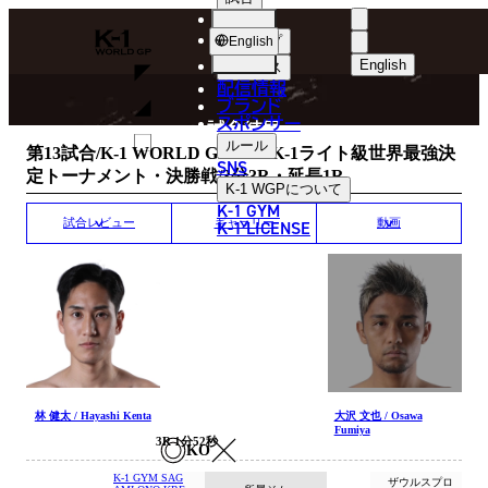
選手
MATCH RESULT
K-
ショップ
English
1
English
ニュース
配信情報
日本語
WGP
ブランド
スポンサー
試合結果
English
ルール
第13試合/K-1 WORLD GP 2018 K-1ライト級世界最強決
SNS
定トーナメント・決勝戦/3分3R・延長1R
한국어
K-1 WGP
について
K-1 GYM
中文（简体
K-1 LICENSE
試合レビュー
ギャラリー
動画
中文（繁體
ไทย
العربية
林 健太 / Hayashi Kenta
大沢 文也 / Osawa
Fumiya
3R 1分52秒
KO
K-1 GYM SAG
ザウルスプロ