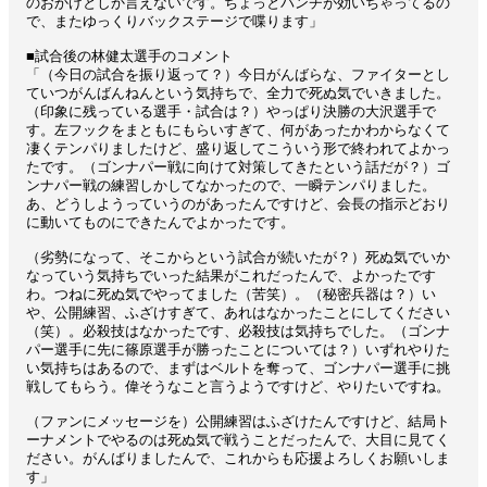
のおかげとしか言えないです。ちょっとパンチが効いちゃってるの
で、またゆっくりバックステージで喋ります」
■試合後の林健太選手のコメント
「（今日の試合を振り返って？）今日がんばらな、ファイターとし
ていつがんばんねんという気持ちで、全力で死ぬ気でいきました。
（印象に残っている選手・試合は？）やっぱり決勝の大沢選手で
す。左フックをまともにもらいすぎて、何があったかわからなくて
凄くテンパりましたけど、盛り返してこういう形で終われてよかっ
たです。（ゴンナパー戦に向けて対策してきたという話だが？）ゴ
ンナパー戦の練習しかしてなかったので、一瞬テンパりました。
あ、どうしようっていうのがあったんですけど、会長の指示どおり
に動いてものにできたんでよかったです。
（劣勢になって、そこからという試合が続いたが？）死ぬ気でいか
なっていう気持ちでいった結果がこれだったんで、よかったです
わ。つねに死ぬ気でやってました（苦笑）。（秘密兵器は？）い
や、公開練習、ふざけすぎて、あれはなかったことにしてください
（笑）。必殺技はなかったです、必殺技は気持ちでした。（ゴンナ
パー選手に先に篠原選手が勝ったことについては？）いずれやりた
い気持ちはあるので、まずはベルトを奪って、ゴンナパー選手に挑
戦してもらう。偉そうなこと言うようですけど、やりたいですね。
（ファンにメッセージを）公開練習はふざけたんですけど、結局ト
ーナメントでやるのは死ぬ気で戦うことだったんで、大目に見てく
ださい。がんばりましたんで、これからも応援よろしくお願いしま
す」