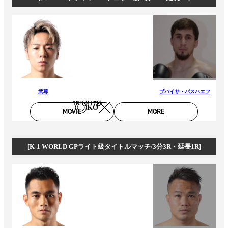
武尊
ブバイサ・パスハエフ
3R 1分17秒
KO
MOVIE
MORE
[K-1 WORLD GPライト級タイトルマッチ/3分3R・延長1R]