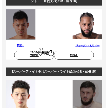
ント・一回戦(4)/3分3R・延長1R]
日菜太
ジョーダン・ピケオー
3-0
27:30/28:30/28:29
判定
MOVIE
MORE
[スーパーファイト/K-1スーパー・ライト級/3分3R・延長1R]