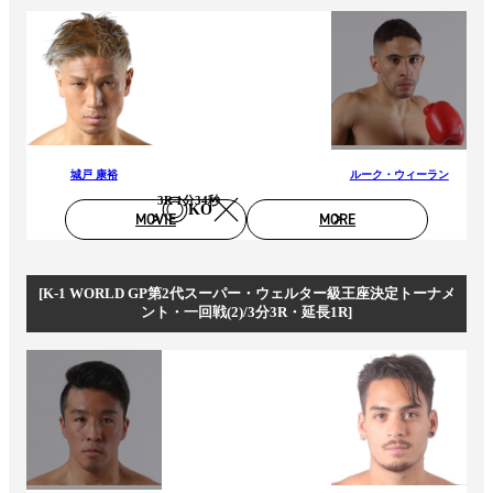
城戸 康裕
ルーク・ウィーラン
3R 1分34秒
KO
MOVIE
MORE
[K-1 WORLD GP第2代スーパー・ウェルター級王座決定トーナメ
ント・一回戦(2)/3分3R・延長1R]