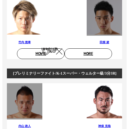
竹内 悠希
田畑 凌
1R 0分31秒
KO
MOVIE
MORE
[プレリミナリーファイト/K-1スーパー・ウェルター級/3分3R]
内山 政人
神保 克哉