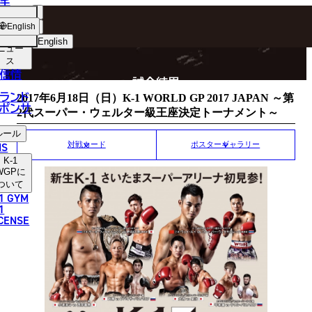
手
MATCH RESULT
ショッ
English
プ
English
ニュー
ス
日本語
P
信情
試合結果
English
ランド
2017年6月18日（日）K-1 WORLD GP 2017 JAPAN ～第
ポンサ
2代スーパー・ウェルター級王座決定トーナメント～
한국어
ルール
中文（简体）
NS
対戦カード
ポスターギャラリー
K-1
中文（繁體）
WGP
に
ついて
1 GYM
ไทย
1
ICENSE
العربية