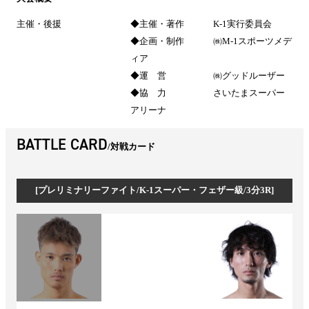
主催・後援
◆主催・著作 K-1実行委員会
◆企画・制作 ㈱M-1スポーツメデ
ィア
◆運 営 ㈱グッドルーザー
◆協 力 さいたまスーパー
アリーナ
BATTLE CARD
対戦カード
[プレリミナリーファイト/K-1スーパー・フェザー級/3分3R]