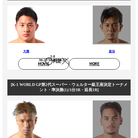
大雅
皇治
3-0
30:27/30:27/30:27
判定
MOVIE
MORE
[K-1 WORLD GP第2代スーパー・ウェルター級王座決定トーナメ
ント・準決勝(1)/3分3R・延長1R]