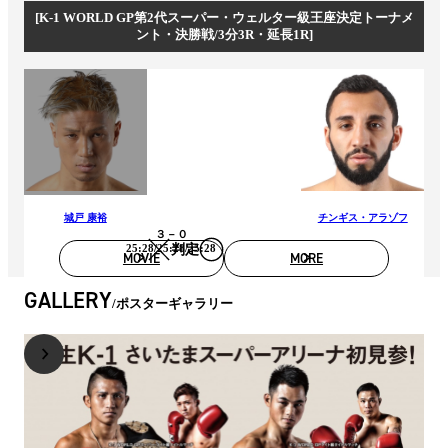
[K-1 WORLD GP第2代スーパー・ウェルター級王座決定トーナメ
ント・決勝戦/3分3R・延長1R]
城戸 康裕
チンギス・アラゾフ
３－０
判定
25:28/25:28/25:28
MOVIE
MORE
GALLERY
ポスターギャラリー