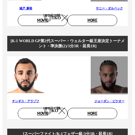
城戸 康裕
サニー・ダルベック
1R 2分28秒
TKO
MOVIE
MORE
[K-1 WORLD GP第2代スーパー・ウェルター級王座決定トーナメ
ント・準決勝(2)/3分3R・延長1R]
チンギス・アラゾフ
ジョーダン・ピケオー
1R 2分17秒
KO
MOVIE
MORE
[スーパーファイト/K-1フェザー級/3分3R・延長1R]