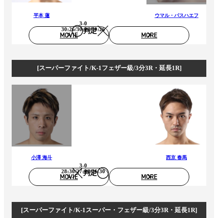
平本 蓮
ウマル・パスハエフ
3-0
30:26/30:26/30:26
判定
MOVIE
MORE
[スーパーファイト/K-1フェザー級/3分3R・延長1R]
小澤 海斗
西京 春馬
3-0
28:30/27:30/26:30
判定
MOVIE
MORE
[スーパーファイト/K-1スーパー・フェザー級/3分3R・延長1R]