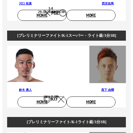
川口 拓真
西京佑馬
3-0
29:30/28:30/29:30
判定
MOVIE
MORE
[プレリミナリーファイト/K-1スーパー・ライト級/3分3R]
鈴木 勇人
高下 由暉
2R 1分2秒
KO
MOVIE
MORE
[プレリミナリーファイト/K-1ライト級/3分3R]