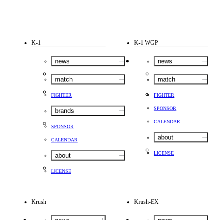
K-1
K-1 WGP
news
news
match
match
FIGHTER
FIGHTER
SPONSOR
brands
CALENDAR
SPONSOR
about
CALENDAR
LICENSE
about
LICENSE
Krush
Krush-EX