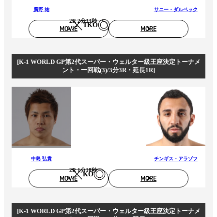
廣野 祐
サニー・ダルベック
2R 2分33秒
TKO
MOVIE
MORE
[K-1 WORLD GP第2代スーパー・ウェルター級王座決定トーナメ
ント・一回戦(3)/3分3R・延長1R]
中島 弘貴
チンギス・アラゾフ
2R 1分18秒
KO
MOVIE
MORE
[K-1 WORLD GP第2代スーパー・ウェルター級王座決定トーナメ