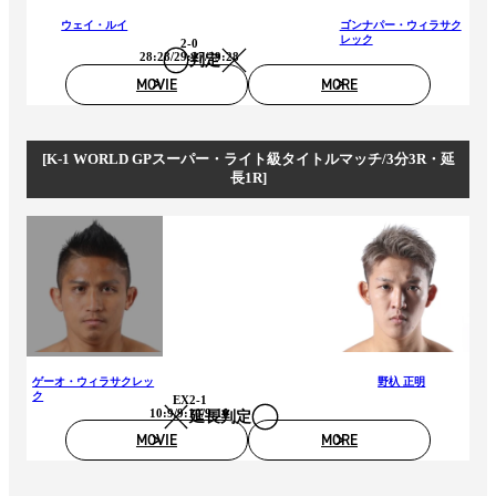
ウェイ・ルイ
ゴンナパー・ウィラサク
レック
2-0
28:28/29:27/29:28
判定
MOVIE
MORE
[K-1 WORLD GPスーパー・ライト級タイトルマッチ/3分3R・延
長1R]
ゲーオ・ウィラサクレッ
野杁 正明
ク
EX2-1
10:9/9:10/9:10
延長判定
MOVIE
MORE