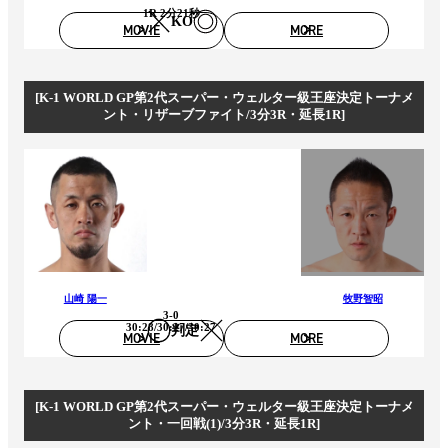
1R 2分21秒
KO
MOVIE
MORE
[K-1 WORLD GP第2代スーパー・ウェルター級王座決定トーナメ
ント・リザーブファイト/3分3R・延長1R]
山崎 陽一
牧野智昭
3-0
30:28/30:27/30:27
判定
MOVIE
MORE
[K-1 WORLD GP第2代スーパー・ウェルター級王座決定トーナメ
ント・一回戦(1)/3分3R・延長1R]