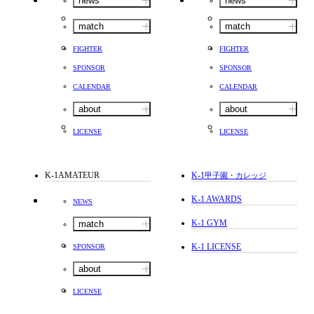
news
news
match
match
FIGHTER
FIGHTER
SPONSOR
SPONSOR
CALENDAR
CALENDAR
about
about
LICENSE
LICENSE
K-1AMATEUR
K-1
甲子園・カレッジ
K-1 AWARDS
NEWS
K-1 GYM
match
K-1 LICENSE
SPONSOR
about
LICENSE