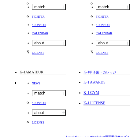
match
match
FIGHTER
FIGHTER
SPONSOR
SPONSOR
CALENDAR
CALENDAR
about
about
LICENSE
LICENSE
K-1AMATEUR
K-1
甲子園・カレッジ
K-1 AWARDS
NEWS
K-1 GYM
match
K-1 LICENSE
SPONSOR
about
LICENSE
おすすめジム・ヨガ
おすすめ動画配信サービス