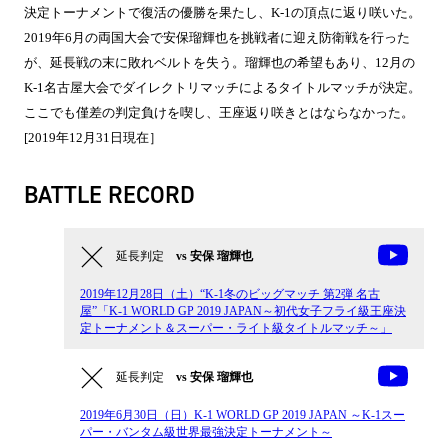
決定トーナメントで復活の優勝を果たし、K-1の頂点に返り咲いた。
2019年6月の両国大会で安保瑠輝也を挑戦者に迎え防衛戦を行った
が、延長戦の末に敗れベルトを失う。瑠輝也の希望もあり、12月の
K-1名古屋大会でダイレクトリマッチによるタイトルマッチが決定。
ここでも僅差の判定負けを喫し、王座返り咲きとはならなかった。
[2019年12月31日現在］
BATTLE RECORD
延長判定
vs 安保 瑠輝也
2019年12月28日（土）“K-1冬のビッグマッチ 第2弾 名古
屋”「K-1 WORLD GP 2019 JAPAN～初代女子フライ級王座決
定トーナメント＆スーパー・ライト級タイトルマッチ～」
延長判定
vs 安保 瑠輝也
2019年6月30日（日）K-1 WORLD GP 2019 JAPAN ～K-1スー
パー・バンタム級世界最強決定トーナメント～