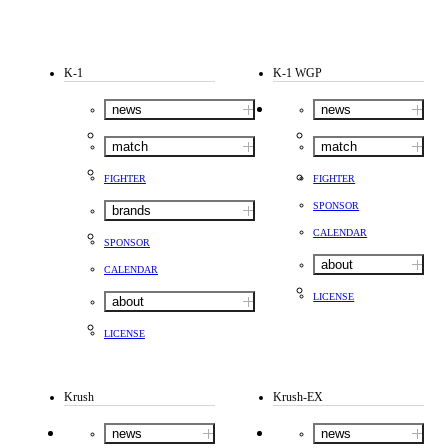
K-1
K-1 WGP
news
news
match
match
FIGHTER
FIGHTER
SPONSOR
brands
CALENDAR
SPONSOR
about
CALENDAR
LICENSE
about
LICENSE
Krush
Krush-EX
news
news