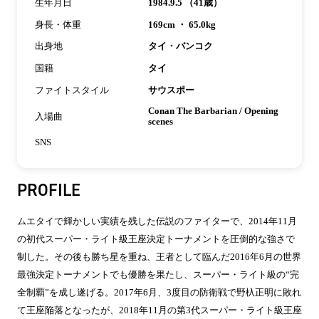
生年月日
1984.9.5 （41歳）
身長・体重
169cm ・ 65.0kg
出身地
タイ・バンコク
国籍
タイ
ファイトスタイル
サウスポー
Conan The Barbarian / Opening
入場曲
scenes
SNS
PROFILE
ムエタイで輝かしい実績を残した伝説のファイターで、2014年11月
の初代スーパー・ライト級王座決定トーナメントを圧倒的な強さで
制した。その後も勝ち星を重ね、王者として臨んだ2016年6月の世界
最強決定トーナメントでも優勝を果たし、スーパー・ライト級の“完
全制覇”を成し遂げる。2017年6月、3度目の防衛戦で野杁正明に敗れ
て王座陥落となったが、2018年11月の第3代スーパー・ライト級王座