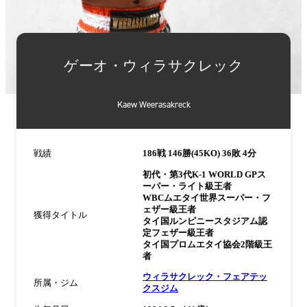
詳
細
ゲーオ・ウィラサクレック
情
報
Kaew Weerasakreck
戦績
186戦 146勝(45KO) 36敗 4分
初代・第3代K-1 WORLD GPス
ーパー・ライト級王者
WBCムエタイ世界スーパー・フ
ェザー級王者
獲得タイトル
タイ国ルンピニースタジアム認
定フェザー級王者
タイ国プロムエタイ協会2階級王
者
ウィラサクレック・フェアテッ
所属・ジム
クスジム