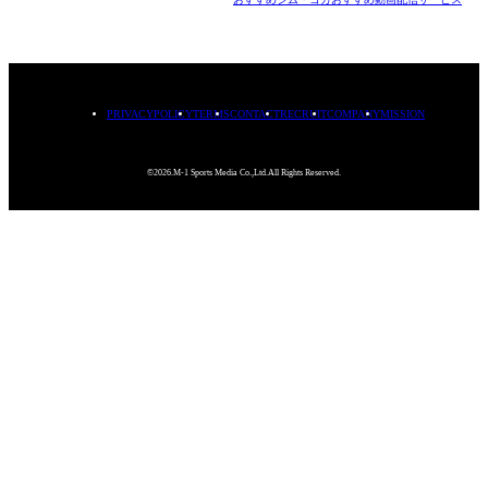
PRIVACYPOLICY
TERMS
CONTACT
RECRUIT
COMPANY
MISSION
©2026.M-1 Sports Media Co.,Ltd.All Rights Reserved.