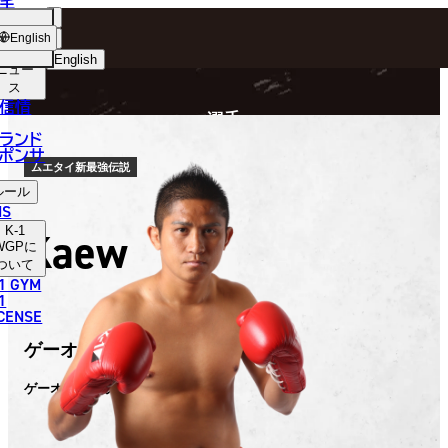
手
FIGHTER
ショッ
English
プ
English
ニュー
ス
日本語
P
信情
選手
English
ランド
ポンサ
한국어
ムエタイ新最強伝説
ルール
中文（简体）
NS
K-1
Kaew
中文（繁體）
WGP
に
ついて
1 GYM
ไทย
1
ICENSE
العربية
ゲーオ・ウィラサクレック
ゲーオ・ウィラサクレック