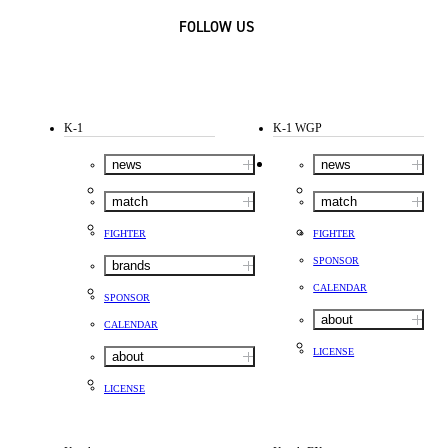
FOLLOW US
K-1
K-1 WGP
news
news
match
match
FIGHTER
FIGHTER
SPONSOR
brands
CALENDAR
SPONSOR
about
CALENDAR
LICENSE
about
LICENSE