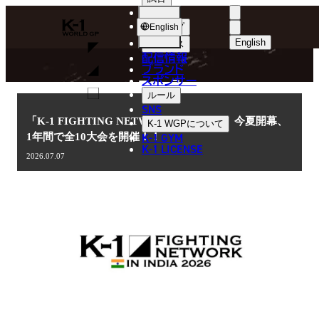
選手
NEWS
K-
ショップ
English
1
English
ニュース
配信情報
日本語
WGP
ブランド
スポンサー
ニュース
English
ルール
SNS
한국어
「K-1 FIGHTING NETWORK IN INDIA」今夏開幕、
K-1 WGP
について
K-1 GYM
1年間で全10大会を開催！！
中文（简体
K-1 LICENSE
2026.07.07
中文（繁體
ไทย
العربية