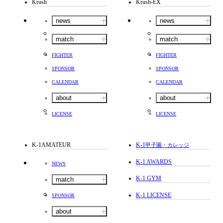
Krush
Krush-EX
news
news
match
match
FIGHTER
FIGHTER
SPONSOR
SPONSOR
CALENDAR
CALENDAR
about
about
LICENSE
LICENSE
K-1AMATEUR
K-1
甲子園・カレッジ
K-1 AWARDS
NEWS
K-1 GYM
match
K-1 LICENSE
SPONSOR
about