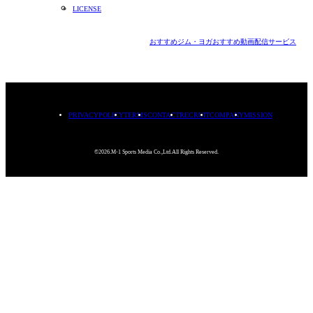
LICENSE
おすすめジム・ヨガ
おすすめ動画配信サービス
PRIVACYPOLICY
TERMS
CONTACT
RECRUIT
COMPANY
MISSION
©2026.M-1 Sports Media Co.,Ltd.All Rights Reserved.