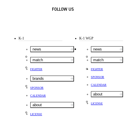
FOLLOW US
K-1
K-1 WGP
news
news
match
match
FIGHTER
FIGHTER
SPONSOR
brands
CALENDAR
SPONSOR
about
CALENDAR
LICENSE
about
LICENSE