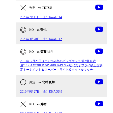
判定
vs TETSU
2020年7月11日（土）Krush.114
KO
vs 聖也
2020年3月28日（土）Krush.112
KO
vs 斎藤 祐斗
2019年12月28日（土）“K-1冬のビッグマッチ 第2弾 名古
屋”「K-1 WORLD GP 2019 JAPAN～初代女子フライ級王座決
定トーナメント＆スーパー・ライト級タイトルマッチ～」
判定
vs 北村 夏輝
2019年9月27日（金）KHAOS.9
KO
vs 秀樹