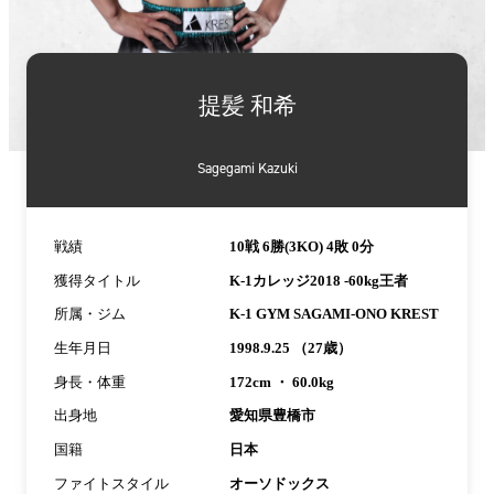
詳
細
提髪 和希
情
報
Sagegami Kazuki
戦績
10戦 6勝(3KO) 4敗 0分
獲得タイトル
K-1カレッジ2018 -60kg王者
所属・ジム
K-1 GYM SAGAMI-ONO KREST
生年月日
1998.9.25 （27歳）
身長・体重
172cm ・ 60.0kg
出身地
愛知県豊橋市
国籍
日本
ファイトスタイル
オーソドックス