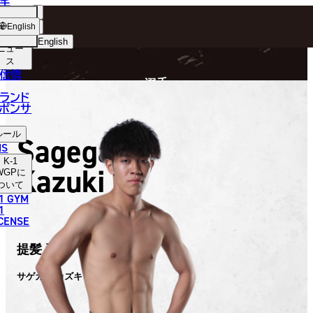
手
FIGHTER
ショッ
English
プ
English
ニュー
ス
日本語
P
信情
選手
English
ランド
ポンサ
한국어
ルール
Sagegami
中文（简体）
NS
K-1
Kazuki
中文（繁體）
WGP
に
ついて
1 GYM
ไทย
1
ICENSE
العربية
提髪 和希
サゲガミ カズキ