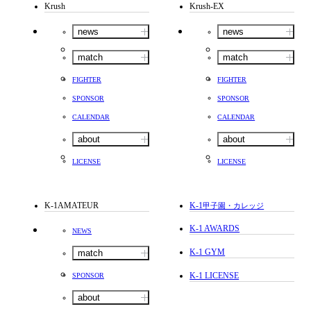
Krush
Krush-EX
news
news
match
match
FIGHTER
FIGHTER
SPONSOR
SPONSOR
CALENDAR
CALENDAR
about
about
LICENSE
LICENSE
K-1AMATEUR
K-1
甲子園・カレッジ
K-1 AWARDS
NEWS
K-1 GYM
match
K-1 LICENSE
SPONSOR
about