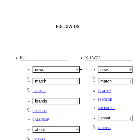
FOLLOW US
K-1
K-1 WGP
news
news
match
match
FIGHTER
FIGHTER
SPONSOR
brands
CALENDAR
SPONSOR
about
CALENDAR
LICENSE
about
LICENSE