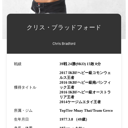
詳
細
クリス・ブラッドフォード
情
報
Chris Bradford
戦績
39戦 24勝(9KO) 15敗 0分
2017 IKBFヘビー級コモンウェ
ルス王者
2016 IKBFヘビー級南パシフィ
獲得タイトル
ック王者
2016 IKBFヘビー級オーストラ
リア王者
2014ケージムエタイ王者
所属・ジム
TopTier Muay Thai/Team Greco
生年月日
1977.3.8 （49歳）