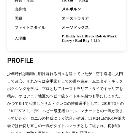
身長・体重
187cm ・ 0.0kg
出身地
メルボルン
国籍
オーストラリア
ファイトスタイル
オーソドックス
P. Diddy feat. Black Rob & Mark
入場曲
Curry / Bad Boy 4 Life
PROFILE
少年時代は喧嘩に明け暮れる日々を送っていたが、空手道場に入門
して改心。それからは空手家としての道を進み、ムエタイ・キック
ボクシングを学ぶ。プロとしてオーストラリア・タイでキャリアを
積み、オセアニア地区のヘビー級タイトルを幾つも手にしてきた。
かつてK-1で活躍したサム・グレコの推薦選手として、2019年3月の
「K'FESTA.2」でK-1ヘビー級王者ロエル・マナートとの一戦が決ま
っていたが、ロエルの怪我により試合が消滅。11月24日のK-1横浜大
会では仕切り直しの一戦がタイトルマッチとして組まれ、初参戦に