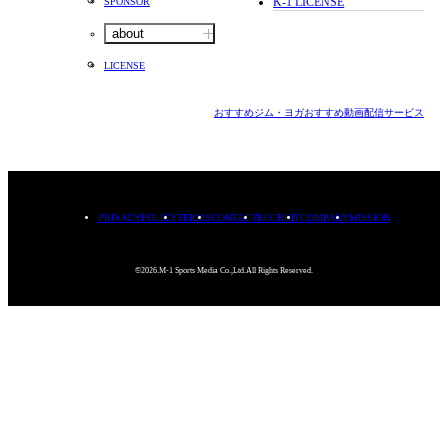
K-1 LICENSE
SPONSOR
about
LICENSE
おすすめジム・ヨガ
おすすめ動画配信サービス
PRIVACYPOLICY
TERMS
CONTACT
RECRUIT
COMPANY
MISSION
©2026.M-1 Sports Media Co.,Ltd.All Rights Reserved.