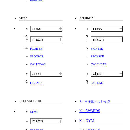
Krush
Krush-EX
news
news
match
match
FIGHTER
FIGHTER
SPONSOR
SPONSOR
CALENDAR
CALENDAR
about
about
LICENSE
LICENSE
K-1AMATEUR
K-1
甲子園・カレッジ
K-1 AWARDS
NEWS
K-1 GYM
match