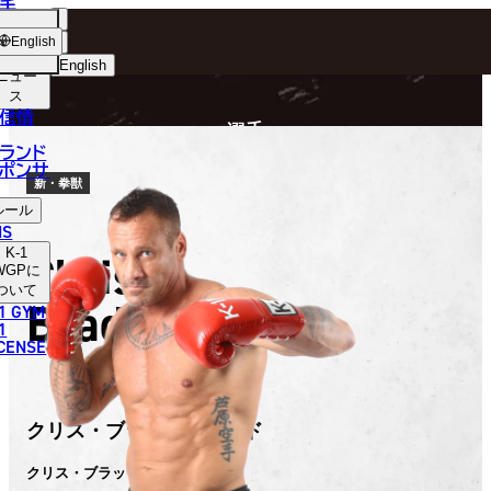
手
FIGHTER
ショッ
English
プ
English
ニュー
ス
日本語
P
信情
選手
English
ランド
ポンサ
한국어
新・拳獣
ルール
中文（简体）
NS
K-1
Chris
中文（繁體）
WGP
に
ついて
Bradford
1 GYM
ไทย
1
ICENSE
العربية
クリス・ブラッドフォード
クリス・ブラッドフォード