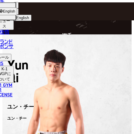
手
FIGHTER
ショッ
English
プ
English
ニュー
ス
日本語
P
信情
選手
English
ランド
ポンサ
한국어
ルール
Yun
中文（简体）
NS
K-1
Qi
中文（繁體）
WGP
に
ついて
1 GYM
ไทย
1
ICENSE
العربية
ユン・チー
ユン・チー