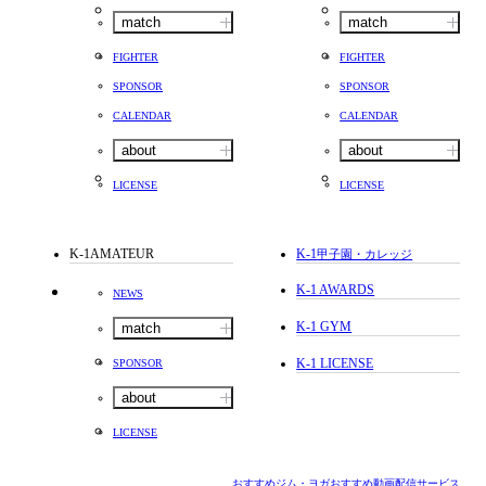
match
match
FIGHTER
FIGHTER
SPONSOR
SPONSOR
CALENDAR
CALENDAR
about
about
LICENSE
LICENSE
K-1AMATEUR
K-1
甲子園・カレッジ
K-1 AWARDS
NEWS
K-1 GYM
match
K-1 LICENSE
SPONSOR
about
LICENSE
おすすめジム・ヨガ
おすすめ動画配信サービス