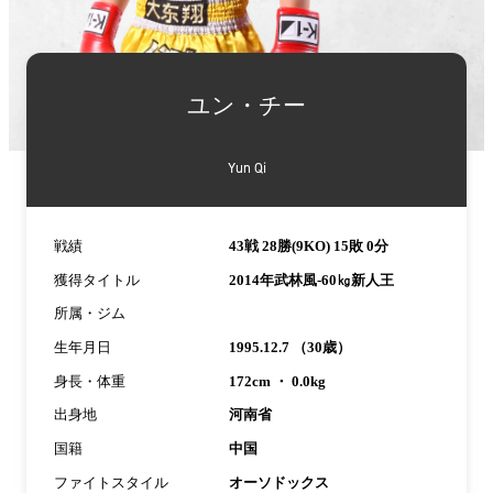
詳
細
ユン・チー
情
報
Yun Qi
戦績
43戦 28勝(9KO) 15敗 0分
獲得タイトル
2014年武林風-60㎏新人王
所属・ジム
生年月日
1995.12.7 （30歳）
身長・体重
172cm ・ 0.0kg
出身地
河南省
国籍
中国
ファイトスタイル
オーソドックス