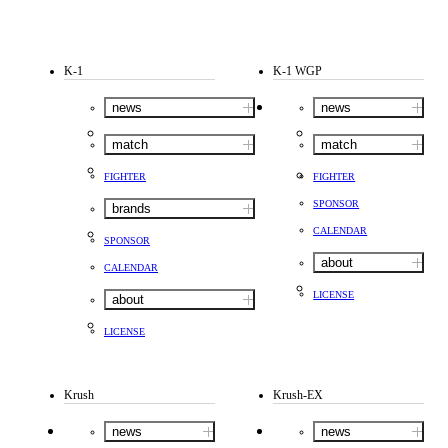
K-1
K-1 WGP
news
news
match
match
FIGHTER
FIGHTER
SPONSOR
brands
CALENDAR
SPONSOR
about
CALENDAR
LICENSE
about
LICENSE
Krush
Krush-EX
news
news