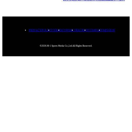
PRIVACYPOLICY
TERMS
CONTACT
RECRUIT
COMPANY
MISSION
©2026.M-1 Sports Media Co.,Ltd.All Rights Reserved.