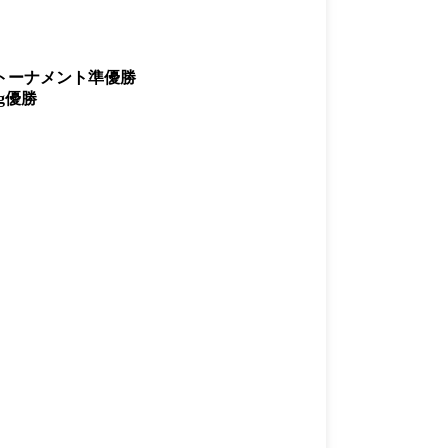
定トーナメント準優勝
g優勝
一覧
X(JP)
X(Krush)
X(アマチュア大会)
ア
Instagram(JP)
カレッジ
TikTok(JP)
DS
LINE(JP)
（グッ
Youtube(JP)