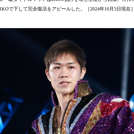
試合日程
試合結果
KOで下して完全復活をアピールした。［2024年10月5日現在
チケット
グッズ
全て
イベント
トピックス
メディア
チケット・グッズ
読みもの
コラム