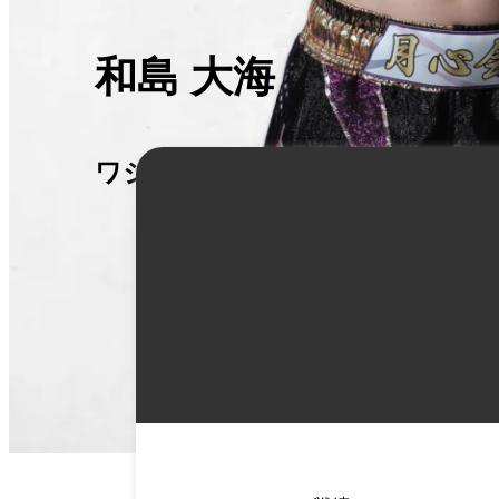
和島 大海
ワジマ ヒロミ
詳
細
情
報