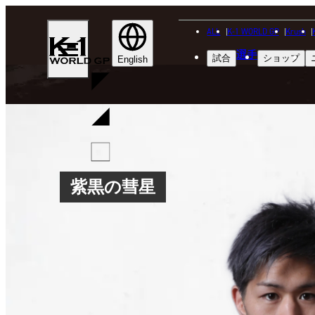
ALL
K-1 WORLD GP
Krush
K-
選手
試合
ショップ
1
English
WGP
紫黒の彗星