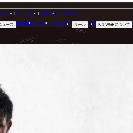
FIGHTER
Krush-EX
K-1アマチュア
K-1甲子園
K-1 AWARDS
配信情報
ブランド
スポンサー
SNS
ニュース
ルール
K-1 WGP
について
選手