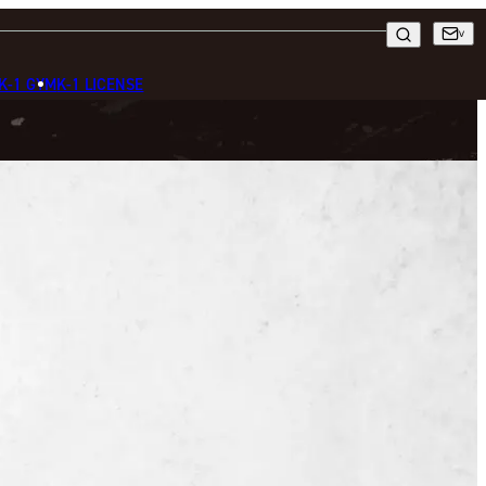
K-1 GYM
K-1 LICENSE