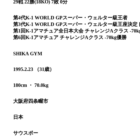
29戦 22勝(18KO) 7敗 0分
第4代K-1 WORLD GPスーパー・ウェルター級王者
第3代K-1 WORLD GPスーパー・ウェルター級王座決
第1回K-1アマチュア全日本大会 チャレンジAクラス -70k
第6回K-1アマチュア チャレンジAクラス -70kg優勝
SHIKA GYM
1995.2.23 （31歳）
180cm ・ 70.0kg
大阪府四条畷市
総合トップ
K-1 WGP
Krush
Krush-EX
日本
K-1
アマチュ
K-1
甲子園・
K-1 AWAR
サウスポー
K-