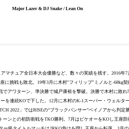
1.SHOP
ズ
K-
（
Major Lazer & DJ Snake / Lean On
1.SHOP
ト
ギャラリー（
ー）
ギャラリー（写
ギャラリー（動
K-1
（K
GYM
ム）
K-
（フ
1.CLUB
ブ）
アマチュア全日本大会優勝など、数々の実績を残す。2016年7月
K-1 WGP
ル
座に挑戦も敗北。19年3月に木村"フィリップ"ミノルと-68kg契
戦でアワターン、準決勝で城戸康裕を撃破。決勝で木村に敗れ準
ーを連続KOで下した。12月に木村のK-1スーパー・ウェルター
ATCH 2022」ではRISEの“ブラックパンサー”ベイノアから
ムトーンとの初防衛戦をTKO勝利。7月はピケオーをKOし王座
ェルター級タイトルマッチは2RKO負けを喫し王座から転落。3月のK