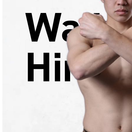
Waji
Hirom