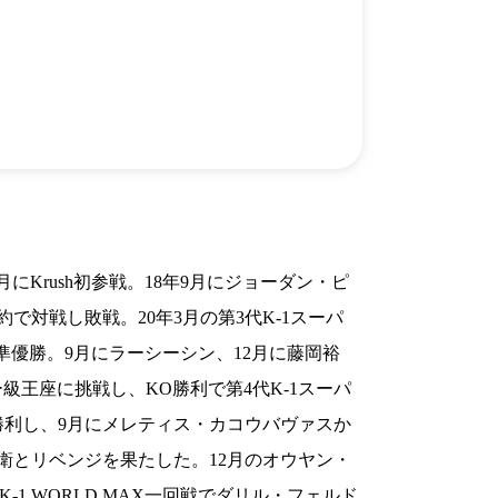
）
Facebook(JP)
チケッ
X(En)
）
Instagram(EN)
ポスタ
Youtube(EN)
Podcast(EN)
真）
weibo(CH)
画）
Official site(EN)
-1ジ
ァンクラ
K-1 WGP
とは
■ ガールズ
K-
ガール
1
ズ
にKrush初参戦。18年9月にジョーダン・ピ
公式ルー
約で対戦し敗戦。20年3月の第3代K-1スーパ
優勝。9月にラーシーシン、12月に藤岡裕
級王座に挑戦し、KO勝利で第4代K-1スーパ
判定勝利し、9月にメレティス・カコウバヴァスか
防衛とリベンジを果たした。12月のオウヤン・
-1 WORLD MAX一回戦でダリル・フェルド