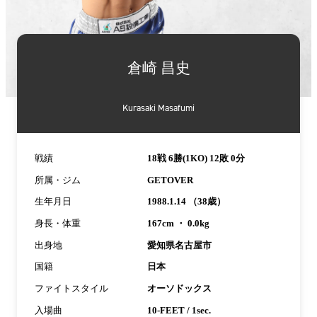
詳
細
倉崎 昌史
情
報
Kurasaki Masafumi
戦績
18戦 6勝(1KO) 12敗 0分
所属・ジム
GETOVER
生年月日
1988.1.14 （38歳）
身長・体重
167cm ・ 0.0kg
出身地
愛知県名古屋市
国籍
日本
ファイトスタイル
オーソドックス
入場曲
10-FEET / 1sec.