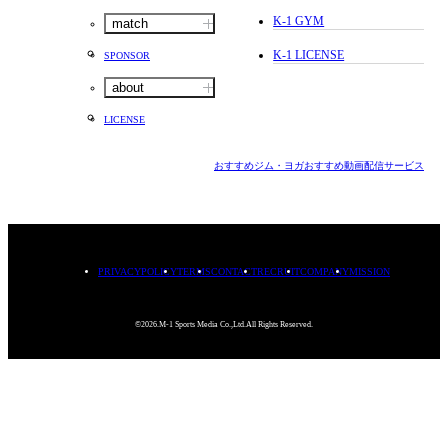
K-1 GYM
match
K-1 LICENSE
SPONSOR
about
LICENSE
おすすめジム・ヨガ
おすすめ動画配信サービス
PRIVACYPOLICY
TERMS
CONTACT
RECRUIT
COMPANY
MISSION
©2026.M-1 Sports Media Co.,Ltd.All Rights Reserved.