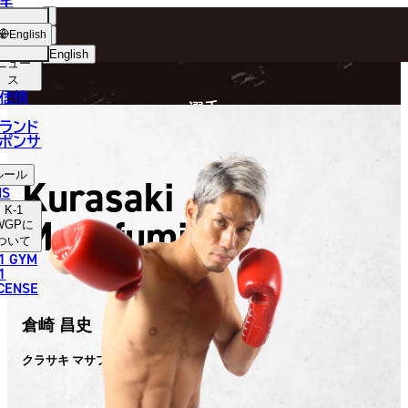
手
FIGHTER
ショッ
English
プ
English
ニュー
ス
日本語
P
信情
選手
English
ランド
ポンサ
한국어
ルール
Kurasaki
中文（简体）
NS
K-1
Masafumi
中文（繁體）
WGP
に
ついて
1 GYM
ไทย
1
ICENSE
العربية
倉崎 昌史
クラサキ マサフミ