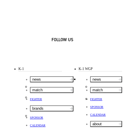
FOLLOW US
K-1
K-1 WGP
news
news
match
match
FIGHTER
FIGHTER
SPONSOR
brands
CALENDAR
SPONSOR
about
CALENDAR