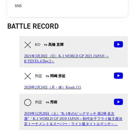
SNS
BATTLE RECORD
KO
vs 髙橋 直輝
2021年3月28日（日）K-1 WORLD GP 2021 JAPAN ～
K’FESTA.4 Day.2～
判定
vs 岡嶋 形徒
2020年2月24日（月・休）Krush.111
判定
vs 秀樹
2019年12月28日（土）“K-1冬のビッグマッチ 第2弾 名古
屋”「K-1 WORLD GP 2019 JAPAN～初代女子フライ級王座決
定トーナメント＆スーパー・ライト級タイトルマッチ～」