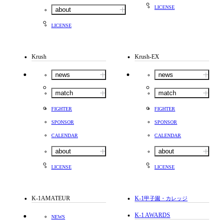
LICENSE
about
LICENSE
Krush
Krush-EX
news
news
match
match
FIGHTER
FIGHTER
SPONSOR
SPONSOR
CALENDAR
CALENDAR
about
about
LICENSE
LICENSE
K-1AMATEUR
K-1
甲子園・カレッジ
K-1 AWARDS
NEWS