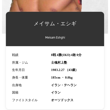
詳
細
メイサム・エシギ
情
報
Meisam Eshghi
戦績
8戦 4勝(1KO) 4敗 0分
所属・ジム
士魂村上塾
生年月日
1983.2.27 （43歳）
身長・体重
185cm ・ 0.0kg
出身地
イラン・テヘラン
国籍
イラン
ファイトスタイル
オーソドックス