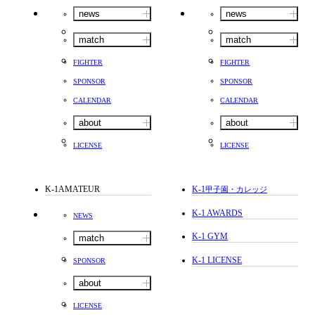
news
news
match
match
FIGHTER
FIGHTER
SPONSOR
SPONSOR
CALENDAR
CALENDAR
about
about
LICENSE
LICENSE
K-1AMATEUR
K-1
甲子園・カレッジ
K-1 AWARDS
NEWS
K-1 GYM
match
K-1 LICENSE
SPONSOR
about
LICENSE