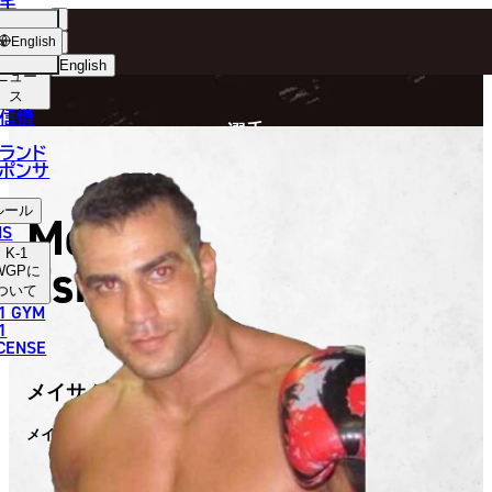
手
FIGHTER
ショッ
English
プ
English
ニュー
ス
日本語
P
信情
選手
English
ランド
ポンサ
한국어
ルール
Meisam
中文（简体）
NS
K-1
Eshghi
中文（繁體）
WGP
に
ついて
1 GYM
ไทย
1
ICENSE
العربية
メイサム・エシギ
メイサム・エシギ