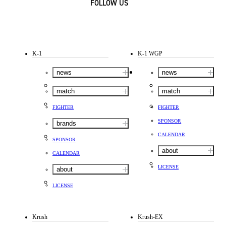
FOLLOW US
K-1
K-1 WGP
news
news
match
match
FIGHTER
FIGHTER
SPONSOR
brands
CALENDAR
SPONSOR
about
CALENDAR
LICENSE
about
LICENSE
Krush
Krush-EX