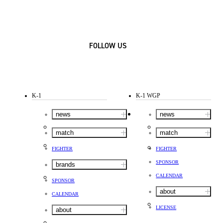
FOLLOW US
K-1
K-1 WGP
news
news
match
match
FIGHTER
FIGHTER
SPONSOR
brands
CALENDAR
SPONSOR
about
CALENDAR
LICENSE
about