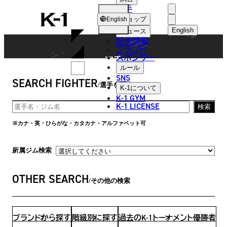
選手
FIGHTER
K-
ショップ
English
1
English
ニュース
配信情報
日本語
ブランド
スポンサー
選手
English
ルール
SNS
SEARCH FIGHTER
한국어
選手を探す
K-1
について
K-1 GYM
中文（简体
K-1 LICENSE
検索
中文（繁體
※カナ・英・ひらがな・カタカナ・アルファベット可
ไทย
所属ジム検索
العربية
OTHER SEARCH
その他の検索
ブランドから探す
階級別に探す
過去のK-1トーナメント優勝者