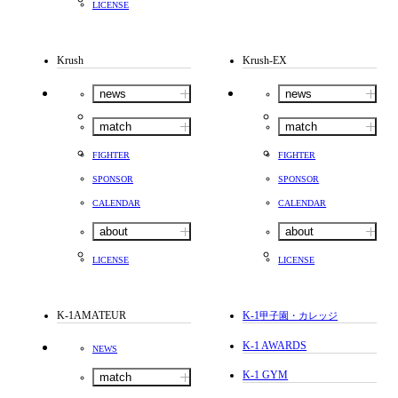
LICENSE
Krush
Krush-EX
news
news
match
match
FIGHTER
FIGHTER
SPONSOR
SPONSOR
CALENDAR
CALENDAR
about
about
LICENSE
LICENSE
K-1AMATEUR
K-1
甲子園・カレッジ
K-1 AWARDS
NEWS
K-1 GYM
match