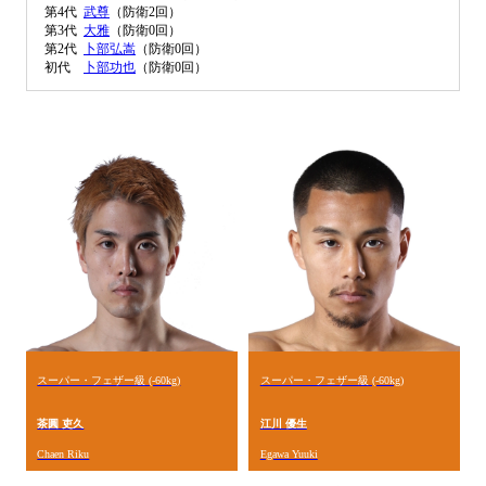
第4代
武尊
（防衛2回）
第3代
大雅
（防衛0回）
第2代
卜部弘嵩
（防衛0回）
初代
卜部功也
（防衛0回）
スーパー・フェザー級 (-60kg)
スーパー・フェザー級 (-60kg)
茶圓 吏久
江川 優生
Chaen Riku
Egawa Yuuki