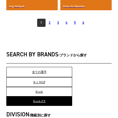
Jang Woohyuk
Kishu No Maruchan
1
2
3
4
5
6
SEARCH BY BRANDS
ブランドから探す
全ての選手
K-1 WGP
Krush
Krush-EX
DIVISION
階級別に探す