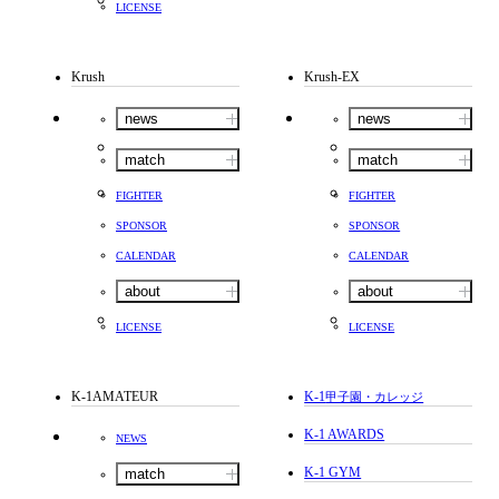
LICENSE
Krush
Krush-EX
news
news
match
match
FIGHTER
FIGHTER
SPONSOR
SPONSOR
CALENDAR
CALENDAR
about
about
LICENSE
LICENSE
K-1AMATEUR
K-1
甲子園・カレッジ
K-1 AWARDS
NEWS
K-1 GYM
match