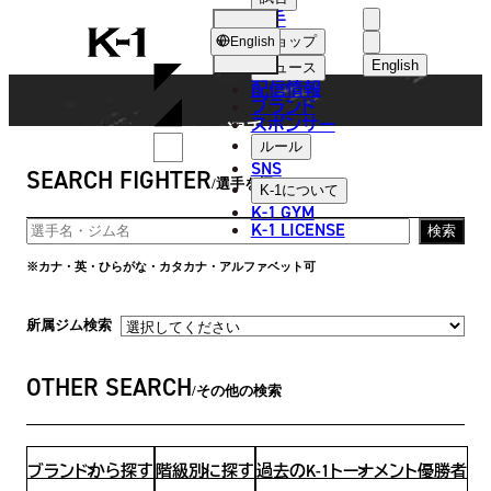
選手
FIGHTER
K-
ショップ
English
1
English
ニュース
配信情報
日本語
ブランド
スポンサー
選手
English
ルール
SNS
SEARCH FIGHTER
한국어
選手を探す
K-1
について
K-1 GYM
中文（简体
K-1 LICENSE
検索
中文（繁體
※カナ・英・ひらがな・カタカナ・アルファベット可
ไทย
所属ジム検索
العربية
OTHER SEARCH
その他の検索
ブランドから探す
階級別に探す
過去のK-1トーナメント優勝者