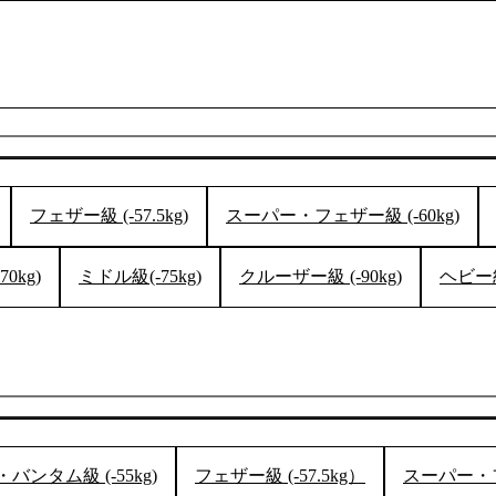
K-1 AWAR
K-
1.SHOP
ズ
K-
（
1.SHOP
ト
ギャラリー（
ー）
ギャラリー（写
ギャラリー（動
K-1
（K
GYM
ム）
K-
（フ
フェザー級 (-57.5kg)
スーパー・フェザー級 (-60kg)
1.CLUB
ブ）
0kg)
ミドル級(-75kg)
クルーザー級 (-90kg)
ヘビー
K-1 WGP
ル
Krush公式
Krush-EX
ル
K-1アマチュ
ル
K-1甲子園・
ルール
バンタム級 (-55kg)
フェザー級 (-57.5kg）
スーパー・フェ