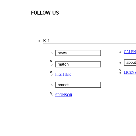
FOLLOW US
K-1
CALE
news
about
match
LICEN
FIGHTER
brands
SPONSOR