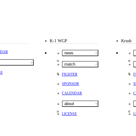
K-1 WGP
Krush
NDAR
news
match
SE
FIGHTER
F
SPONSOR
S
CALENDAR
C
about
LICENSE
L