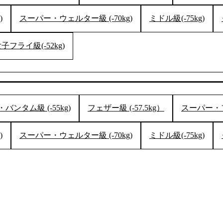
)
スーパー・ウェルター級 (-70kg)
ミドル級(-75kg)
試合日程
試合結果
子フライ級(-52kg)
チケット
グッズ
バンタム級 (-55kg)
フェザー級 (-57.5kg）
スーパー・フェ
全て
イベント
)
スーパー・ウェルター級 (-70kg)
ミドル級(-75kg)
トピックス
メディア
チケット・グッズ
読みもの
コラム