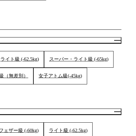
DS
LINE(JP)
（グッ
Youtube(JP)
）
Facebook(JP)
チケッ
X(En)
）
Instagram(EN)
ポスタ
Youtube(EN)
Podcast(EN)
真）
weibo(CH)
画）
Official site(EN)
-1ジ
ァンクラ
ライト級 (-62.5kg)
スーパー・ライト級 (-65kg)
K-1
の理念
K-1
とは
K-1 WGP
とは
級（無差別）
女子アトム級(-45kg)
Krush
とは
Krush-EX
とは
K-1
アマチュアとは
公式ルー
K-
甲子園・カレッジ
1
とは
ルール
K-1 AWARDS
とは
公式ルー
■ ガールズ
ガールズ一
アルー
覧
K-
ガール
カレッジ
1
ズ
ザー級 (-60kg)
ライト級 (-62.5kg)
Krush
ガー
ルズ