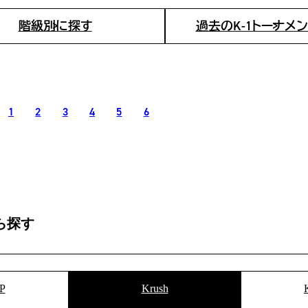
階級別に探す
過去のK-1トーナメ
1
2
3
4
5
6
ら探す
総合トップ
K-1 WGP
Krush
Krush-EX
P
Krush
K-1
アマチュ
K-1
甲子園・