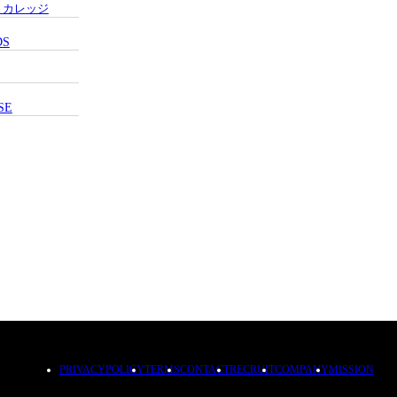
・カレッジ
DS
SE
PRIVACYPOLICY
TERMS
CONTACT
RECRUIT
COMPANY
MISSION