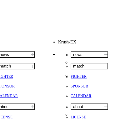
Krush-EX
news
news
match
match
IGHTER
FIGHTER
PONSOR
SPONSOR
ALENDAR
CALENDAR
about
about
ICENSE
LICENSE