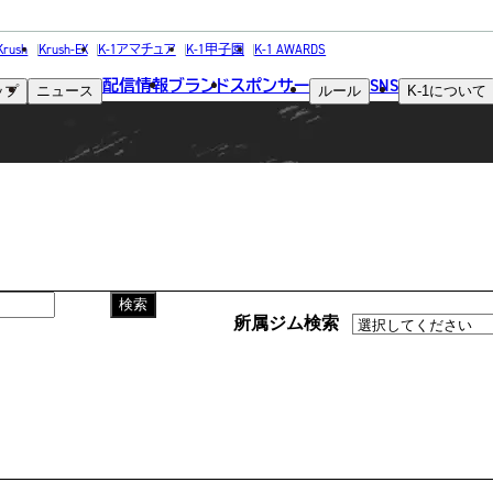
FIGHTER
Krush
Krush-EX
K-1アマチュア
K-1甲子園
K-1 AWARDS
配信情報
ブランド
スポンサー
SNS
ップ
ニュース
ルール
K-1
について
選手
検索
所属ジム検索