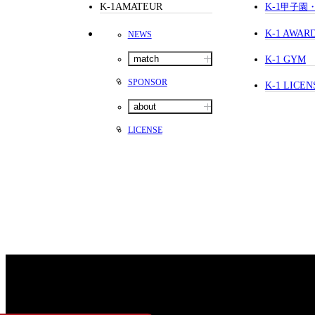
K-1AMATEUR
K-1
甲子園
K-1 AWAR
NEWS
match
K-1 GYM
SPONSOR
K-1 LICEN
about
LICENSE