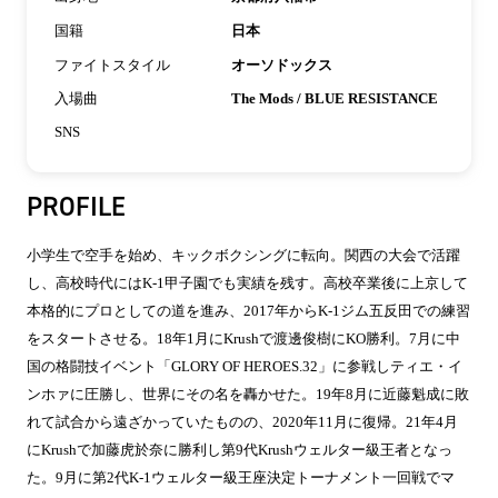
国籍
日本
ファイトスタイル
オーソドックス
入場曲
The Mods / BLUE RESISTANCE
SNS
PROFILE
小学生で空手を始め、キックボクシングに転向。関西の大会で活躍
し、高校時代にはK-1甲子園でも実績を残す。高校卒業後に上京して
本格的にプロとしての道を進み、2017年からK-1ジム五反田での練習
をスタートさせる。18年1月にKrushで渡邊俊樹にKO勝利。7月に中
国の格闘技イベント「GLORY OF HEROES.32」に参戦しティエ・イ
ンホァに圧勝し、世界にその名を轟かせた。19年8月に近藤魁成に敗
れて試合から遠ざかっていたものの、2020年11月に復帰。21年4月
にKrushで加藤虎於奈に勝利し第9代Krushウェルター級王者となっ
た。9月に第2代K-1ウェルター級王座決定トーナメント一回戦でマ