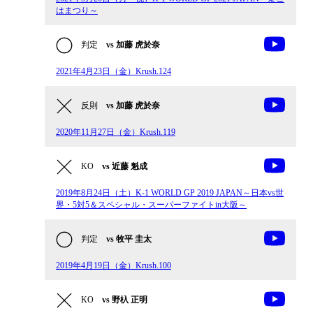
はまつり～
判定
vs 加藤 虎於奈
2021年4月23日（金）Krush.124
反則
vs 加藤 虎於奈
2020年11月27日（金）Krush.119
KO
vs 近藤 魁成
2019年8月24日（土）K-1 WORLD GP 2019 JAPAN～日本vs世
界・5対5＆スペシャル・スーパーファイトin大阪～
判定
vs 牧平 圭太
2019年4月19日（金）Krush.100
KO
vs 野杁 正明