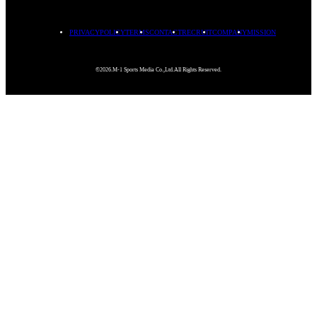
PRIVACYPOLICY
TERMS
CONTACT
RECRUIT
COMPANY
MISSION
©2026.M-1 Sports Media Co.,Ltd.All Rights Reserved.