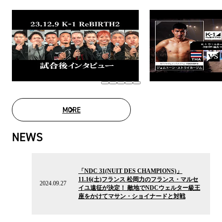
MORE
MOVIE LIST
NEWS
2024.09.27
の
「NDC 31(NUIT DES CHAMPIONS)」
ニ
11.16(土)フランス 松岡力のフランス・マルセ
ュ
2024.09.27
イユ遠征が決定！ 敵地でNDCウェルター級王
ー
座をかけてマサン・ショイナードと対戦
ス