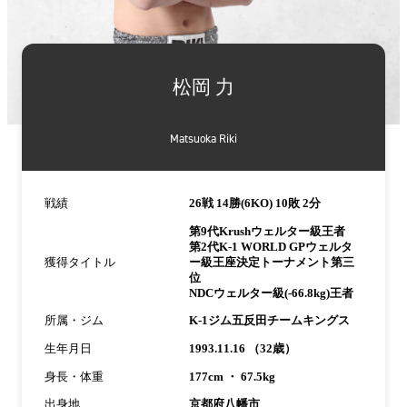
詳
細
松岡 力
情
報
Matsuoka Riki
戦績
26戦 14勝(6KO) 10敗 2分
第9代Krushウェルター級王者
第2代K-1 WORLD GPウェルタ
獲得タイトル
ー級王座決定トーナメント第三
位
NDCウェルター級(-66.8kg)王者
所属・ジム
K-1ジム五反田チームキングス
生年月日
1993.11.16 （32歳）
身長・体重
177cm ・ 67.5kg
出身地
京都府八幡市