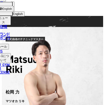
手
FIGHTER
ショッ
English
プ
English
ニュー
日本語
ス
信情
選手
English
ランド
ポンサ
한국어
変幻自在のテクニックマスター
ルール
中文（简体）
NS
Matsuoka
-1
につ
中文（繁體）
いて
1 GYM
Riki
ไทย
1
ICENSE
العربية
松岡 力
マツオカ リキ