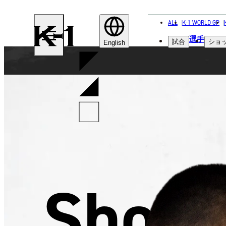
ALL
K-1 WORLD GP
K-
選手
試合
ショ
1
English
Shota