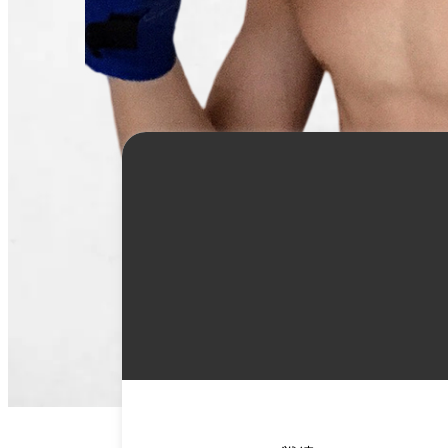
詳
細
情
報