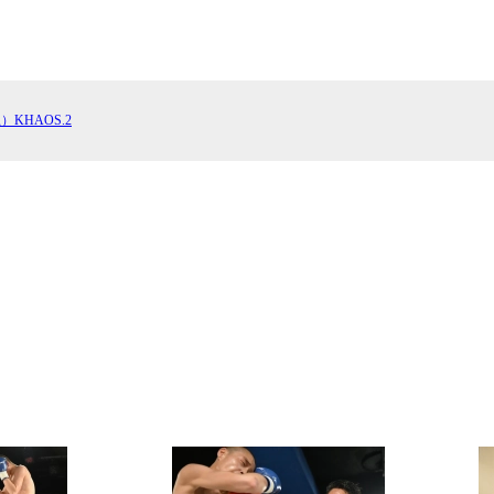
GYM
ム）
K-
（フ
1.CLUB
ブ）
）KHAOS.2
K-1 WGP
ル
Krush公式
Krush-EX
ル
K-1アマチュ
ル
K-1甲子園・
ルール
試合日程
試合結果
チケット