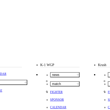
K-1 WGP
Krush
NDAR
news
match
SE
FIGHTER
F
SPONSOR
S
CALENDAR
C