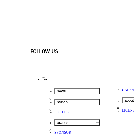
FOLLOW US
K-1
CALE
news
about
match
LICEN
FIGHTER
brands
SPONSOR