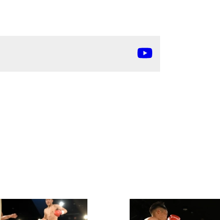
ァンクラ
K-1
の理念
K-1
とは
K-1 WGP
とは
Krush
とは
Krush-EX
とは
K-1
アマチュアとは
公式ルー
K-
甲子園・カレッジ
1
とは
ルール
K-1 AWARDS
とは
公式ルー
■ ガールズ
ガールズ一
アルー
覧
K-
ガール
カレッジ
1
ズ
Krush
ガー
ルズ