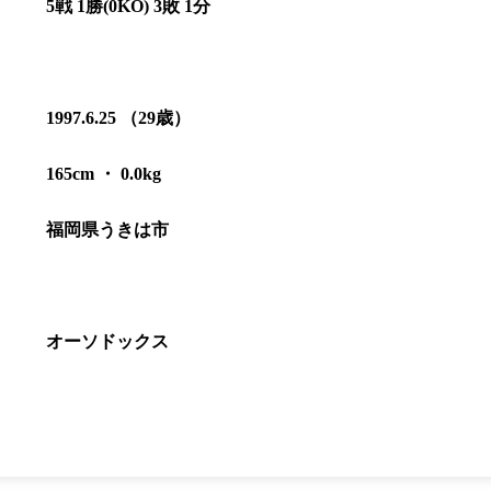
5戦 1勝(0KO) 3敗 1分
1997.6.25 （29歳）
165cm ・ 0.0kg
総合トップ
福岡県うきは市
K-1 WGP
Krush
Krush-EX
K-1
アマチュ
K-1
甲子園・
K-1 AWAR
オーソドックス
K-
1.SHOP
ズ
K-
（
1.SHOP
ト
ギャラリー（
ー）
ギャラリー（写
ギャラリー（動
K-1
（K