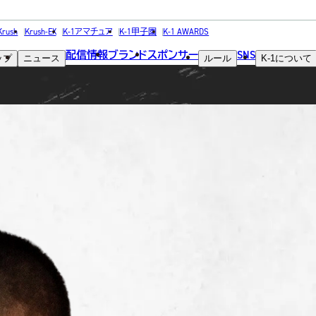
FIGHTER
Krush
Krush-EX
K-1アマチュア
K-1甲子園
K-1 AWARDS
配信情報
ブランド
スポンサー
SNS
ップ
ニュース
ルール
K-1
について
選手
ro