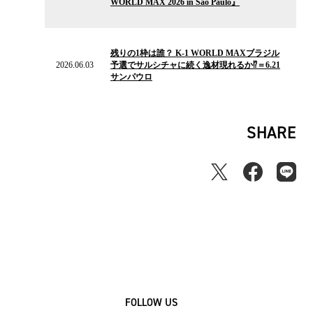
WORLD MAX 2026 in Sao Paulo』
ー
ス
2026.06.03
の
残りの1枠は誰？ K-1 WORLD MAXブラジル
ニ
2026.06.03
予選でサルシチャに続く逸材現れるか⁉＝6.21
ュ
サンパウロ
ー
ス
SHARE
FOLLOW US