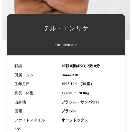
詳
細
テル・エンリケ
情
報
Thel Henrique
戦績
10戦 8勝(4KO) 2敗 0分
所属・ジム
Uniao ABC
生年月日
1995.12.9 （30歳）
身長・体重
177cm ・ 70.0kg
出身地
ブラジル・サンパウロ
国籍
ブラジル
ファイトスタイル
オーソドックス
SNS