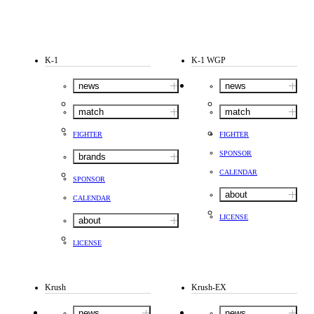
K-1
K-1 WGP
news
news
match
match
FIGHTER
FIGHTER
SPONSOR
brands
CALENDAR
SPONSOR
about
CALENDAR
LICENSE
about
LICENSE
Krush
Krush-EX
news
news