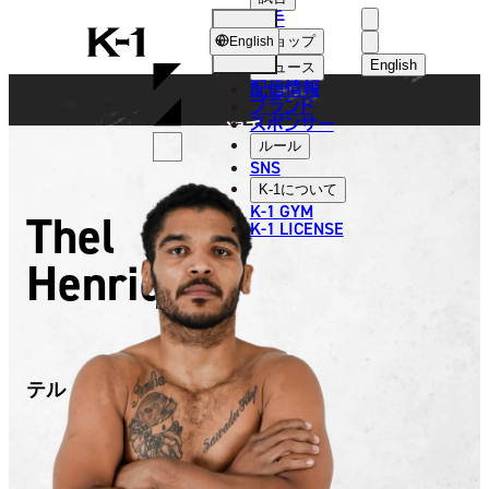
選手
FIGHTER
K-
ショップ
English
1
English
ニュース
配信情報
日本語
ブランド
スポンサー
選手
English
ルール
SNS
한국어
K-1
について
K-1 GYM
Thel
中文（简体
K-1 LICENSE
Henrique
中文（繁體
ไทย
العربية
テル・エンリケ