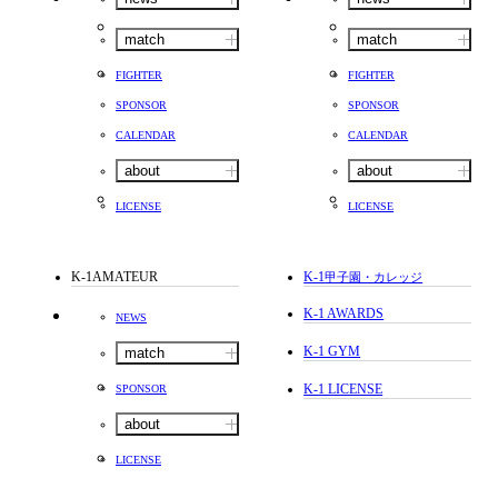
match
match
FIGHTER
FIGHTER
SPONSOR
SPONSOR
CALENDAR
CALENDAR
about
about
LICENSE
LICENSE
K-1AMATEUR
K-1
甲子園・カレッジ
K-1 AWARDS
NEWS
K-1 GYM
match
K-1 LICENSE
SPONSOR
about
LICENSE