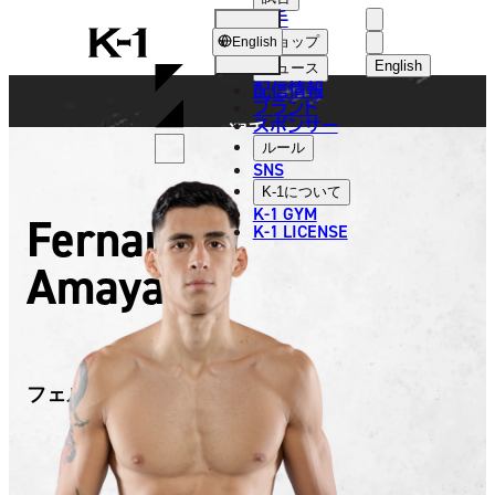
選手
FIGHTER
K-
ショップ
English
1
English
ニュース
配信情報
日本語
ブランド
スポンサー
選手
English
ルール
SNS
한국어
K-1
について
K-1 GYM
Fernando
中文（简体
K-1 LICENSE
Amaya
中文（繁體
ไทย
العربية
フェルナンド・アマヤ