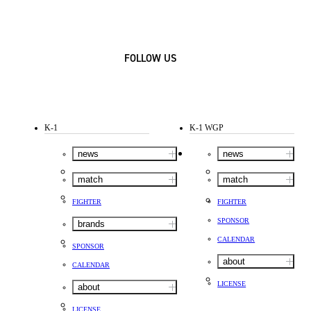
FOLLOW US
K-1
K-1 WGP
news
news
match
match
FIGHTER
FIGHTER
SPONSOR
brands
CALENDAR
SPONSOR
about
CALENDAR
LICENSE
about
LICENSE