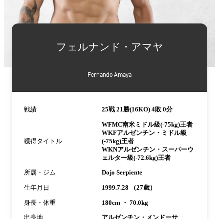
詳
細
フェルナンド・アマヤ
情
報
Fernando Amaya
戦績
25戦 21勝(16KO) 4敗 0分
WFMC南米ミドル級(-75kg)王者
WKFアルゼンチン・ミドル級
獲得タイトル
(-75kg)王者
WKNアルゼンチン・スーパーウ
ェルター級(-72.6kg)王者
所属・ジム
Dojo Serpiente
生年月日
1999.7.28 （27歳）
身長・体重
180cm ・ 70.0kg
出身地
アルゼンチン・メンドーサ