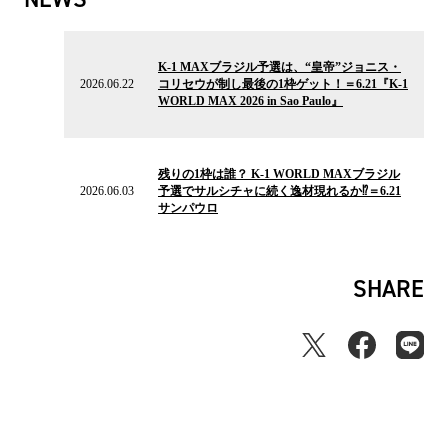
2026.06.22
の
K-1 MAXブラジル予選は、“皇帝”ジョニス・
ニ
2026.06.22
コリセウが制し最後の1枠ゲット！＝6.21『K-1
ュ
WORLD MAX 2026 in Sao Paulo』
ー
ス
2026.06.03
の
残りの1枠は誰？ K-1 WORLD MAXブラジル
ニ
2026.06.03
予選でサルシチャに続く逸材現れるか⁉＝6.21
ュ
サンパウロ
ー
ス
SHARE