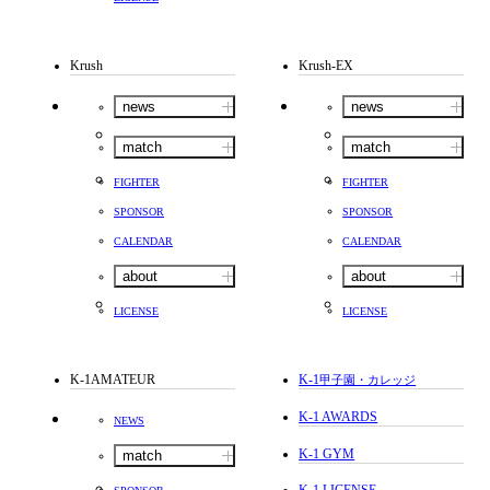
Krush
Krush-EX
news
news
match
match
FIGHTER
FIGHTER
SPONSOR
SPONSOR
CALENDAR
CALENDAR
about
about
LICENSE
LICENSE
K-1AMATEUR
K-1
甲子園・カレッジ
K-1 AWARDS
NEWS
K-1 GYM
match