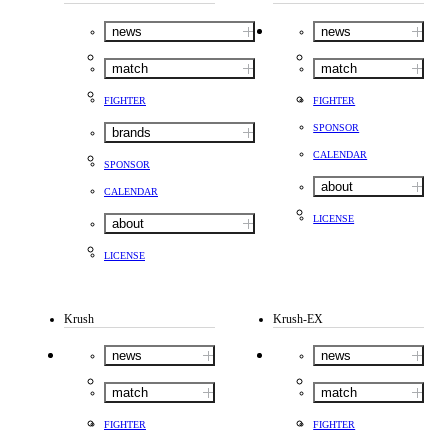
news
news
match
match
FIGHTER
FIGHTER
SPONSOR
brands
CALENDAR
SPONSOR
about
CALENDAR
LICENSE
about
LICENSE
Krush
Krush-EX
news
news
match
match
FIGHTER
FIGHTER