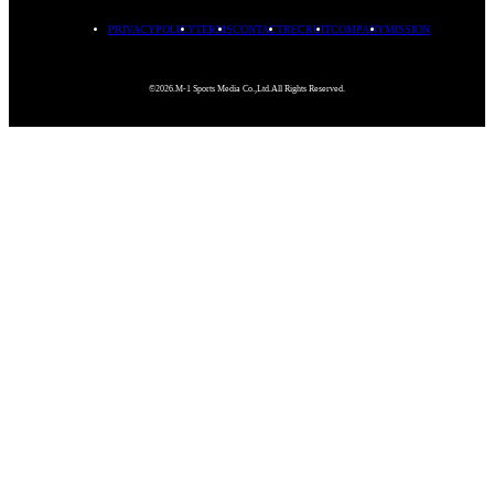
PRIVACYPOLICY
TERMS
CONTACT
RECRUIT
COMPANY
MISSION
©2026.M-1 Sports Media Co.,Ltd.All Rights Reserved.