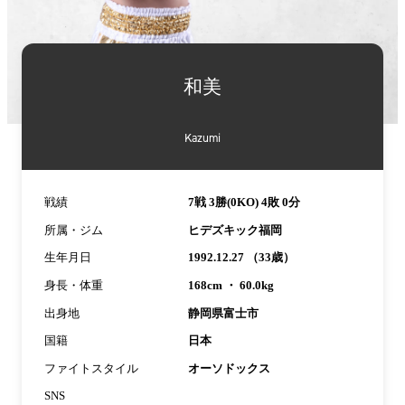
詳
細
和美
情
報
Kazumi
戦績
7戦 3勝(0KO) 4敗 0分
所属・ジム
ヒデズキック福岡
生年月日
1992.12.27 （33歳）
身長・体重
168cm ・ 60.0kg
出身地
静岡県富士市
国籍
日本
ファイトスタイル
オーソドックス
SNS