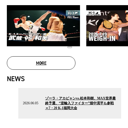
MORE
MOVIE LIST
NEWS
2026.06.05
の
ゾーラ・アカピャンvs.松本和樹、MAX世界最
ニ
2026.06.05
終予選、“逆輸入ファイター”畑中滉平も参戦
ュ
＝7・20 K-1福岡大会
ー
ス