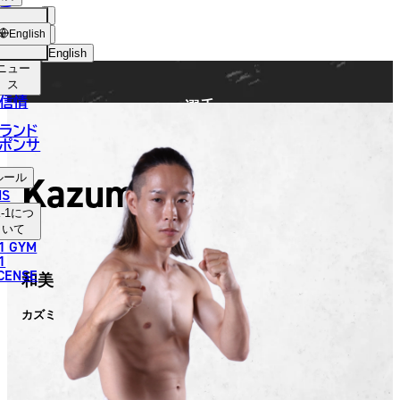
手
FIGHTER
ショッ
English
プ
English
ニュー
日本語
ス
信情
選手
English
ランド
ポンサ
한국어
Kazumi
ルール
中文（简体）
NS
-1
につ
中文（繁體）
いて
1 GYM
ไทย
1
ICENSE
和美
العربية
カズミ