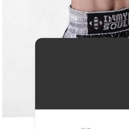
詳
細
情
報