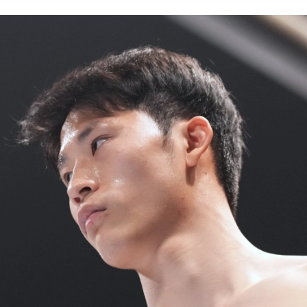
1.SHOP
ズ
K-
（
1.SHOP
ト
ギャラリー（
ー）
ギャラリー（写
ギャラリー（動
K-1
（K
GYM
ム）
K-
（フ
1.CLUB
ブ）
K-1 WGP
ル
Krush公式
Krush-EX
ル
K-1アマチュ
ル
K-1甲子園・
ルール