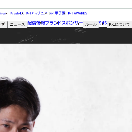
FIGHTER
Krush
Krush-EX
K-1アマチュア
K-1甲子園
K-1 AWARDS
配信情報
ブランド
スポンサー
SNS
ップ
ニュース
ルール
K-1
について
選手