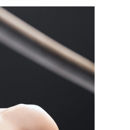
）
Facebook(JP)
チケッ
X(En)
）
Instagram(EN)
ポスタ
Youtube(EN)
Podcast(EN)
真）
weibo(CH)
画）
Official site(EN)
-1ジ
ァンクラ
K-1
の理念
K-1
とは
K-1 WGP
とは
Krush
とは
Krush-EX
とは
K-1
アマチュアとは
公式ルー
K-
甲子園・カレッジ
1
とは
ルール
K-1 AWARDS
とは
公式ルー
■ ガールズ
ガールズ一
アルー
覧
K-
ガール
カレッジ
1
ズ
Krush
ガー
ルズ