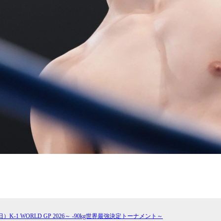
試合日程
試合結果
チケット
グッズ
全て
イベント
トピックス
メディア
チケット・グッズ
読みもの
コラム
日）K-1 WORLD GP 2026～ -90kg世界最強決定トーナメント～