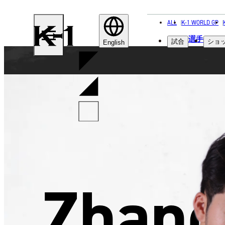
ALL
K-1 WORLD GP
K-
選手
試合
ショ
1
English
Zhang