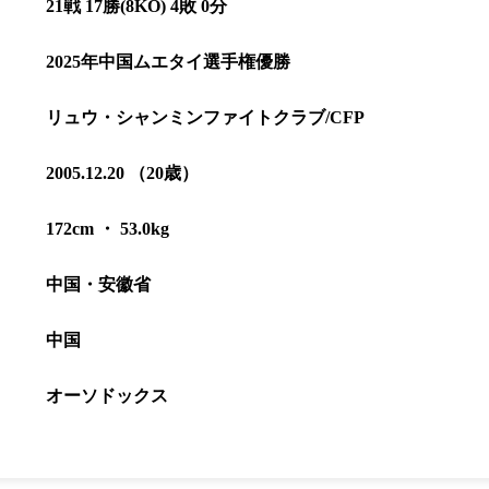
21戦 17勝(8KO) 4敗 0分
2025年中国ムエタイ選手権優勝
リュウ・シャンミンファイトクラブ/CFP
2005.12.20 （20歳）
172cm ・ 53.0kg
中国・安徽省
中国
総合トップ
K-1 WGP
Krush
オーソドックス
Krush-EX
K-1
アマチュ
K-1
甲子園・
K-1 AWAR
K-