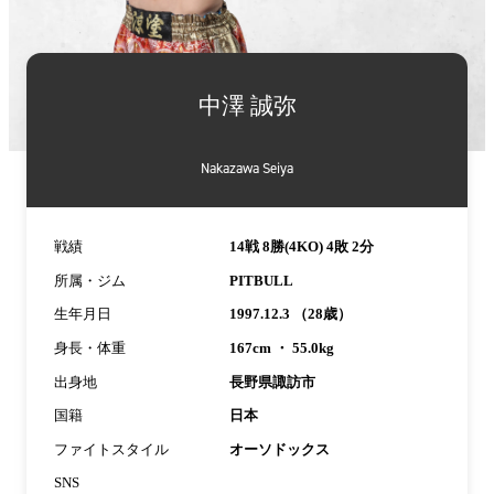
詳
細
中澤 誠弥
情
報
Nakazawa Seiya
戦績
14戦 8勝(4KO) 4敗 2分
所属・ジム
PITBULL
生年月日
1997.12.3 （28歳）
身長・体重
167cm ・ 55.0kg
出身地
長野県諏訪市
国籍
日本
ファイトスタイル
オーソドックス
SNS