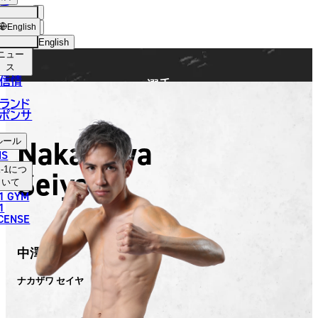
手
FIGHTER
ショッ
English
プ
English
ニュー
日本語
ス
信情
選手
English
ランド
ポンサ
한국어
Nakazawa
ルール
中文（简体）
NS
Seiya
-1
につ
中文（繁體）
いて
1 GYM
ไทย
1
ICENSE
العربية
中澤 誠弥
ナカザワ セイヤ