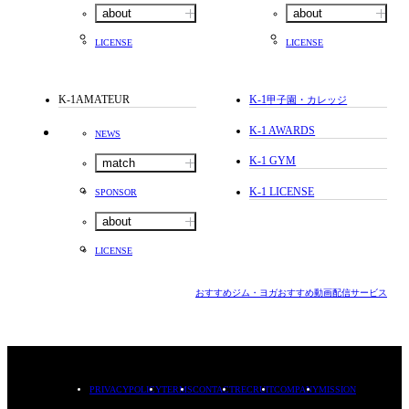
about
about
LICENSE
LICENSE
K-1AMATEUR
K-1
甲子園・カレッジ
K-1 AWARDS
NEWS
K-1 GYM
match
K-1 LICENSE
SPONSOR
about
LICENSE
おすすめジム・ヨガ
おすすめ動画配信サービス
PRIVACYPOLICY
TERMS
CONTACT
RECRUIT
COMPANY
MISSION