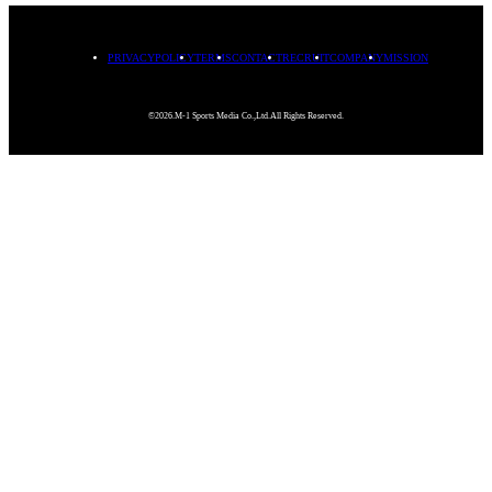
PRIVACYPOLICY
TERMS
CONTACT
RECRUIT
COMPANY
MISSION
©2026.M-1 Sports Media Co.,Ltd.All Rights Reserved.