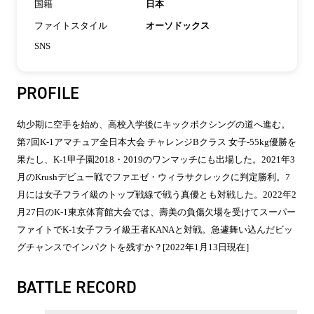
国籍
日本
ファイトスタイル
オーソドックス
SNS
PROFILE
幼少期に空手を始め、高校入学後にキックボクシングの道へ進む。
第7回K-1アマチュア全日本大会 チャレンジBクラス 女子-55kg優勝を
果たし、K-1甲子園2018・2019のワンマッチにも出場した。2021年3
月のKrushデビュー戦でファエゼ・ウィラサクレックに判定勝利。7
月には女子フライ級のトップ戦線で戦う真優とも対戦した。2022年2
月27日のK-1東京体育館大会では、壽美の負傷欠場を受けてスーパー
ファイトでK-1女子フライ級王者KANAと対戦。急遽舞い込んだビッ
グチャンスでインパクトを残すか？[2022年1月13日現在］
BATTLE RECORD