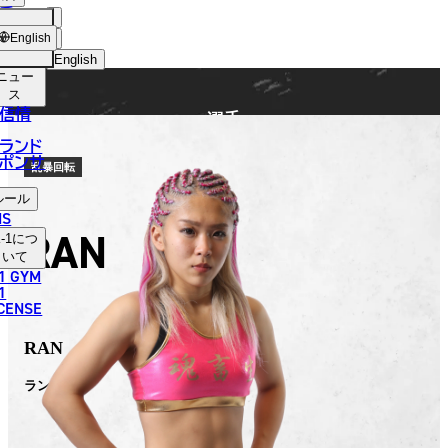
手
FIGHTER
ショッ
English
プ
English
ニュー
日本語
ス
信情
選手
English
ランド
ポンサ
한국어
乱暴回転
ルール
中文（简体）
NS
RAN
-1
につ
中文（繁體）
いて
1 GYM
ไทย
1
ICENSE
العربية
RAN
ラン