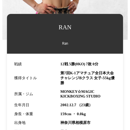
詳
RAN
細
情
報
Ran
戦績
12戦 5勝(0KO) 7敗 0分
第7回K-1アマチュア全日本大会
獲得タイトル
チャレンジBクラス 女子-55kg優
勝
MONKEY☆MAGIC
所属・ジム
KICKBOXING STUDIO
生年月日
2002.12.7 （23歳）
身長・体重
159cm ・ 0.0kg
出身地
神奈川県相模原市