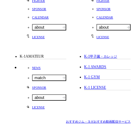
FIGHTER
FIGHTER
SPONSOR
SPONSOR
CALENDAR
CALENDAR
about
about
LICENSE
LICENSE
K-1AMATEUR
K-1
甲子園・カレッジ
K-1 AWARDS
NEWS
K-1 GYM
match
K-1 LICENSE
SPONSOR
about
LICENSE
おすすめジム・ヨガ
おすすめ動画配信サービス