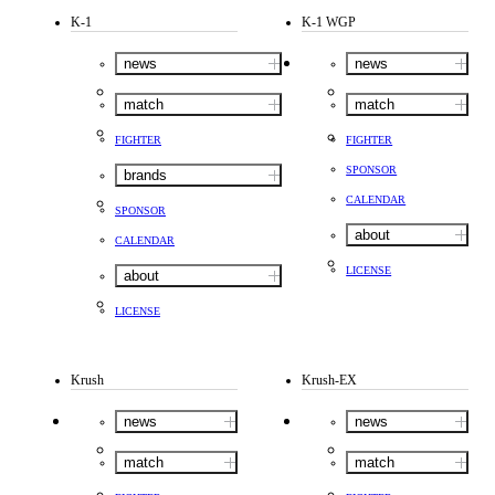
K-1
K-1 WGP
news
news
match
match
FIGHTER
FIGHTER
SPONSOR
brands
CALENDAR
SPONSOR
about
CALENDAR
LICENSE
about
LICENSE
Krush
Krush-EX
news
news
match
match