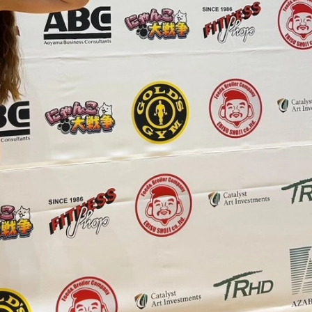
1.SHOP
ズ
K-
（
1.SHOP
ト
ギャラリー（
ー）
ギャラリー（写
ギャラリー（動
K-1
（K
GYM
ム）
K-
（フ
1.CLUB
ブ）
K-1 WGP
ル
Krush公式
Krush-EX
ル
K-1アマチュ
ル
K-1甲子園・
ルール