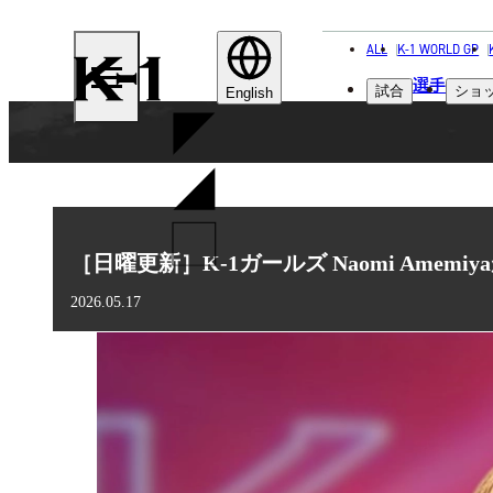
ALL
K-1 WORLD GP
K-
選手
試合
ショ
1
English
［日曜更新］K-1ガールズ Naomi Amemi
2026.05.17