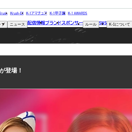
COLUMN
Krush
Krush-EX
K-1アマチュア
K-1甲子園
K-1 AWARDS
配信情報
ブランド
スポンサー
SNS
ップ
ニュース
ルール
K-1
について
コラム
yaが登場！