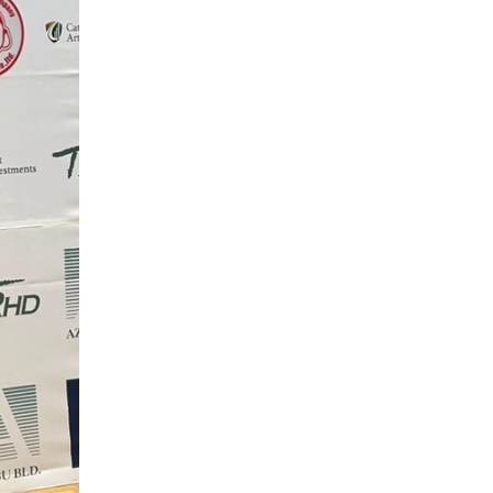
）
Facebook(JP)
チケッ
X(En)
）
Instagram(EN)
ポスタ
Youtube(EN)
Podcast(EN)
真）
weibo(CH)
画）
Official site(EN)
-1ジ
ァンクラ
K-1
の理念
K-1
とは
K-1 WGP
とは
Krush
とは
Krush-EX
とは
K-1
アマチュアとは
公式ルー
K-
甲子園・カレッジ
1
とは
ルール
K-1 AWARDS
とは
公式ルー
■ ガールズ
ガールズ一
アルー
覧
K-
ガール
カレッジ
1
ズ
Krush
ガー
ルズ