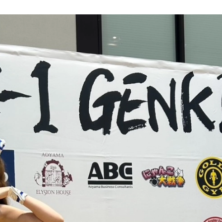
総合トップ
K-1 WGP
Krush
Krush-EX
K-1
アマチュ
K-1
甲子園・
K-1 AWAR
K-