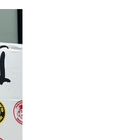
一覧
X(JP)
X(Krush)
X(アマチュア大会)
ア
Instagram(JP)
カレッジ
TikTok(JP)
DS
LINE(JP)
（グッ
Youtube(JP)