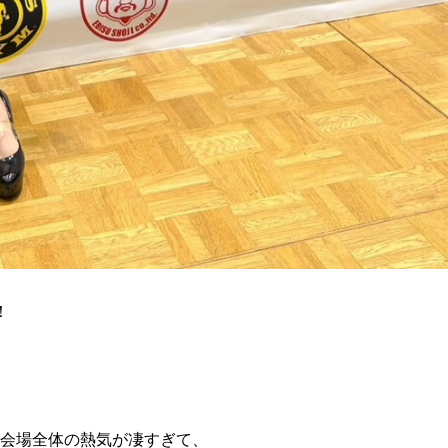
試合日程
試合結果
チケット
グッズ
全て
イベント
トピックス
メディア
チケット・グッズ
読みもの
コラム
！
会場全体の熱気が凄すぎて、