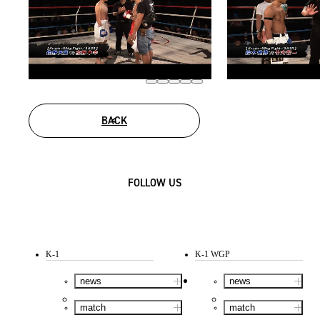
BACK
FOLLOW US
K-1
K-1 WGP
news
news
match
match