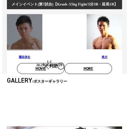
メインイベント(第7試合)【Krush -55kg Fight/3分3R・延長1R】
瀧谷渉太
将大
1-2
28:29/28:27/28:29
判定
MOVIE
MORE
GALLERY
ポスターギャラリー