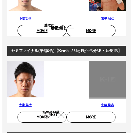
卜部功也
富平 禎仁
勝敗なし
勝敗無し
MOVIE
MORE
セミファイナル(第6試合)【Krush –58kg Fight/3分3R・延長1R】
大滝 裕太
中嶋 剛志
3R 0分44秒
KO
MOVIE
MORE