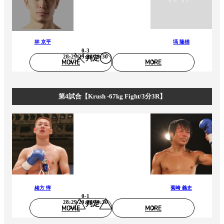
林 京平
塙 隆雄
0-3
28:29/29:30/29:30
判定
MOVIE
MORE
第4試合【Krush -67kg Fight/3分3R】
緒方 惇
菊崎 義史
0-1
28:29/29:29/30:30
判定
MOVIE
MORE