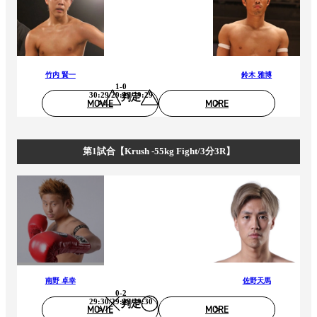
竹内 賢一
鈴木 雅博
1-0
30:29/29:29/29:29
判定
MOVIE
MORE
第1試合【Krush -55kg Fight/3分3R】
南野 卓幸
佐野天馬
0-2
29:30/29:29/29:30
判定
MOVIE
MORE