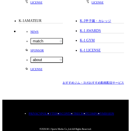
LICENSE
LICENSE
K-1AMATEUR
K-1
甲子園・カレッジ
K-1 AWARDS
NEWS
K-1 GYM
match
K-1 LICENSE
SPONSOR
about
LICENSE
おすすめジム・ヨガ
おすすめ動画配信サービス
PRIVACYPOLICY
TERMS
CONTACT
RECRUIT
COMPANY
MISSION
©2026.M-1 Sports Media Co.,Ltd.All Rights Reserved.