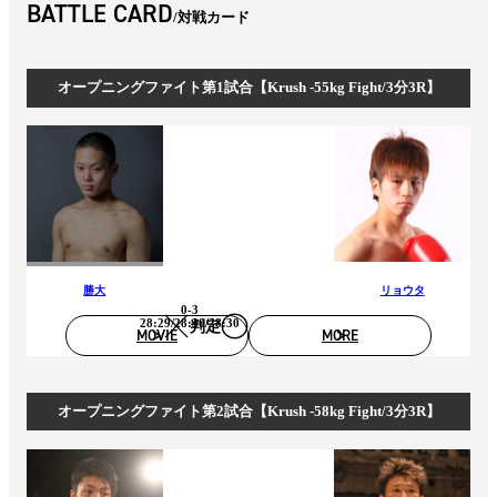
BATTLE CARD
対戦カード
オープニングファイト第1試合【Krush -55kg Fight/3分3R】
勝大
リョウタ
0-3
28:29/28:30/28:30
判定
MOVIE
MORE
オープニングファイト第2試合【Krush -58kg Fight/3分3R】