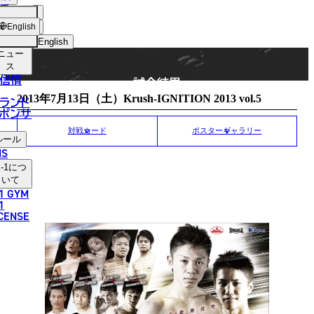
手
MATCH RESULT
ショッ
English
プ
English
ニュー
日本語
ス
信情
試合結果
English
2013年7月13日（土）Krush-IGNITION 2013 vol.5
ランド
ポンサ
한국어
対戦カード
ポスターギャラリー
ルール
中文（简体）
NS
-1
につ
中文（繁體）
いて
1 GYM
ไทย
1
ICENSE
العربية