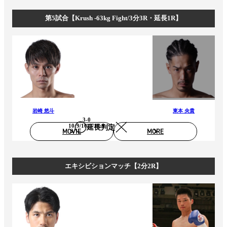
第5試合【Krush -63kg Fight/3分3R・延長1R】
岩崎 悠斗
東本 央貴
3-0
10:9/10:9/10:9
延長判定
MOVIE
MORE
エキシビションマッチ【2分2R】