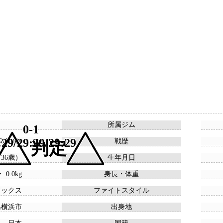
所属ジム
0-1
:29/29:29/29:29
 9敗 4分
戦歴
判定
 （36歳）
生年月日
・ 0.0kg
身長・体重
ドックス
ファイトスタイル
県横浜市
出身地