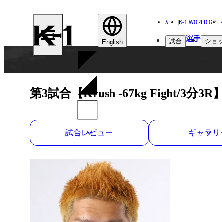
ALL
K-1 WORLD GP
K-
選手
試合
ショ
1
English
第3試合【Krush -67kg Fight/3分3R
試合レビュー
ギャラリ