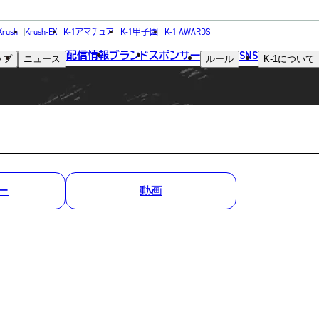
MATCH RESULT
Krush
Krush-EX
K-1アマチュア
K-1甲子園
K-1 AWARDS
配信情報
ブランド
スポンサー
SNS
ップ
ニュース
ルール
K-1
について
試合結果
】
ー
動画