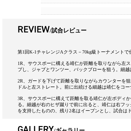
REVIEW
試合レビュー
第1回K‐1チャレンジAクラス－70kg級トーナメントで優
1R、サウスポーに構える靖仁が距離を取りながら左
プし、ジャブとワンツー、バックブローを狙う。細越
2R、ガードを下げて距離を取りながらカウンターを
ドルと左ストレート。前に出続ける細越は靖仁をコー
3R、サウスポーに構えて距離を取る靖仁が左ボディ
る。細越が右のヒザ蹴りで前に出ると、靖仁は右フッ
を支持したものの、残り2名はイーブンとし、試合は
GALLERY
ギャラリー