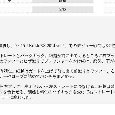
日本
国籍
SNS
勝し、9・15「Krush-EX 2014 vol.5」でのデビュー戦
ストレートとバックキック。細越が前に出てくるところに右フ
はワンツーとヒザ蹴りでプレッシャーをかけ続け、終盤、下が
狙う靖仁。細越はガードを上げて前に出て前蹴りとワンツー、
ナーやロープに詰めてパンチをまとめる。
から右フック、左ミドルから左ストレートにつなげる。細越は
クを合わせる。細越も靖仁のハイキックを受けて右ストレート
ドローに終わった。