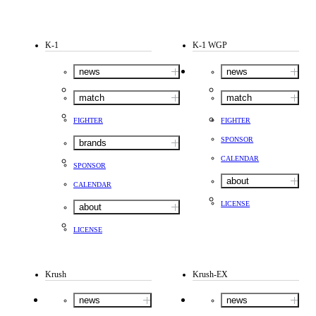
K-1
K-1 WGP
news
news
match
match
FIGHTER
FIGHTER
SPONSOR
brands
CALENDAR
SPONSOR
about
CALENDAR
LICENSE
about
LICENSE
Krush
Krush-EX
news
news