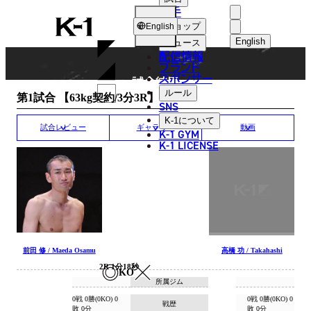
選手
MATCH RESULT
K-
ショップ
English
1
English
ニュース
配信情報
日本語
ブランド
スポンサー
試合結果
English
ルール
第1試合 【63kg契約/3分3R】
SNS
한국어
K-1
について
試合レビュー
ギャラリー
動画
K-1 GYM
中文（简体
K-1 LICENSE
中文（繁體
ไทย
العربية
前田 修 / Maeda Osamu
高橋 功 / Takahashi
2R 1分18秒
KO
所属ジム
0戦 0勝(0KO) 0
0戦 0勝(0KO) 0
戦歴
敗 0分
敗 0分