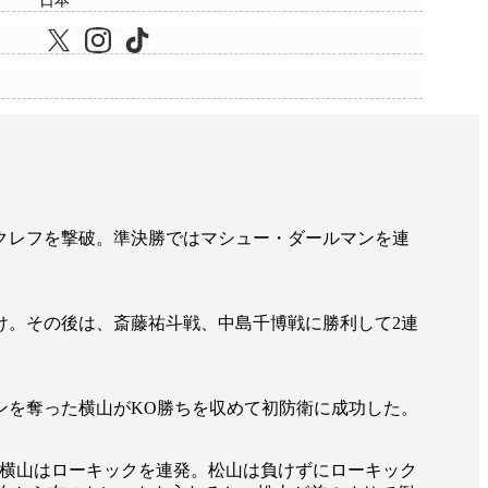
日本
ル・ベクレフを撃破。準決勝ではマシュー・ダールマンを連
O負け。その後は、斎藤祐斗戦、中島千博戦に勝利して2連
度のダウンを奪った横山がKO勝ちを収めて初防衛に成功した。
。横山はローキックを連発。松山は負けずにローキック