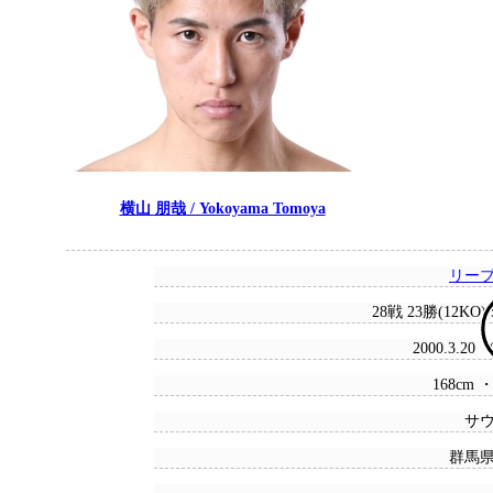
横山 朋哉 / Yokoyama Tomoya
リー
28戦 23勝(12KO)
2000.3.20
168cm ・
サ
群馬