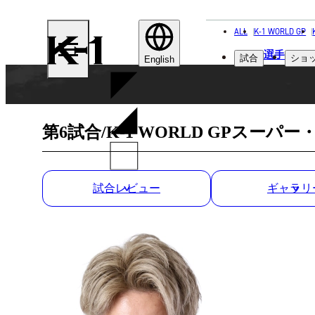
ALL
K-1 WORLD GP
K-
選手
試合
ショ
1
English
第6試合/K-1 WORLD GPスー
試合レビュー
ギャラリ