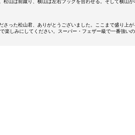
。松山は前蹴り、横山は左右フックを合わせる。そして横山が
ださった松山君、ありがとうございました。ここまで盛り上が
楽しみにしてください。スーパー・フェザー級で一番強いのはKr
総合トップ
K-1 WGP
Krush
Krush-EX
K-1
アマチュ
K-1
甲子園・
K-1 AWAR
K-