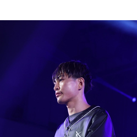
試合日程
試合結果
チケット
グッズ
全て
イベント
トピックス
メディア
チケット・グッズ
読みもの
コラム