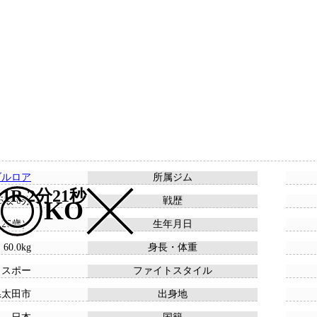
ブルロア
所属ジム
1R 2分21秒
 5敗 0分
戦歴
KO
 （26歳）
生年月日
 60.0kg
身長・体重
ウスポー
ファイトスタイル
県太田市
出身地