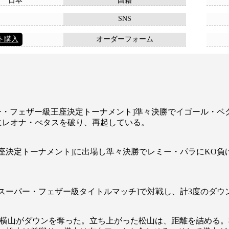
日本
国籍
SNS
ト購入
オーダーフォーム
GPスーパー・フェザー級王座決定トーナメント]準々決勝でイゴー
にレオナ・ぺタスを破り、再起している。
ザー級王座決定トーナメント]に出場し準々決勝でレミー・パラにK
の[Krushスーパー・フェザー級タイトルマッチ]で対戦し、計3
で横山がダウンを奪った。立ち上がった松山は、距離を詰める