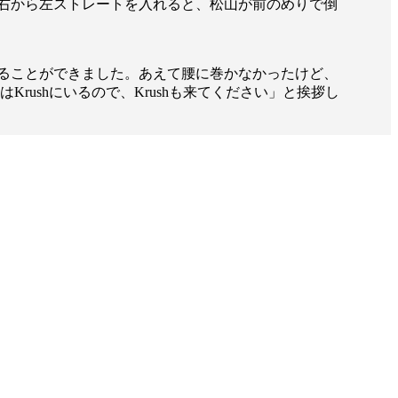
右から左ストレートを入れると、松山が前のめりで倒
ることができました。あえて腰に巻かなかったけど、
ushにいるので、Krushも来てください」と挨拶し
一覧
X(JP)
X(Krush)
X(アマチュア大会)
ア
Instagram(JP)
カレッジ
TikTok(JP)
DS
LINE(JP)
（グッ
Youtube(JP)