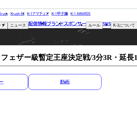
MATCH RESULT
Krush
Krush-EX
K-1アマチュア
K-1甲子園
K-1 AWARDS
配信情報
ブランド
スポンサー
SNS
ップ
ニュース
ルール
K-1
について
試合結果
パー・フェザー級暫定王座決定戦/3分3R・延長1
ー
動画