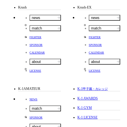
Krush
Krush-EX
news
news
match
match
FIGHTER
FIGHTER
SPONSOR
SPONSOR
CALENDAR
CALENDAR
about
about
LICENSE
LICENSE
K-1AMATEUR
K-1
甲子園・カレッジ
K-1 AWARDS
NEWS
K-1 GYM
match
K-1 LICENSE
SPONSOR
about