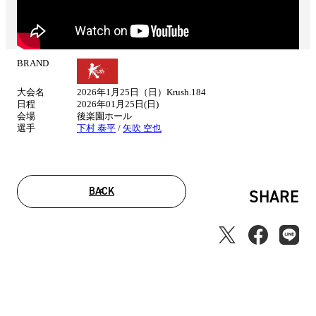
BRAND
試
合
大会名
2026年1月25日（日）Krush.184
情
日程
2026年01月25日(日)
報
会場
後楽園ホール
選手
下村 泰平
/
矢吹 空也
BACK
SHARE