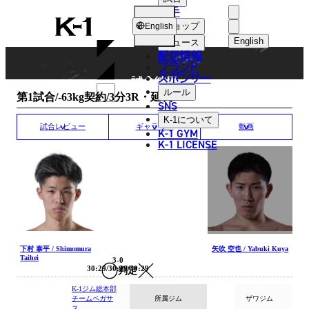
選手
MATCH RESULT
K-
ショップ
English
1
English
ニュース
配信情報
日本語
ブランド
スポンサー
試合結果
English
ルール
第1試合/-63kg契約/3分3R・延長1R
SNS
한국어
K-1
について
試合レビュー
ギャラリー
動画
K-1 GYM
中文（简体
K-1 LICENSE
中文（繁體
ไทย
العربية
下村 泰平 / Shimomura
矢吹 空也 / Yabuki Kuya
Taihei
3-0
30:29/30:29/30:29
判定
K-1ジム総本部
チームペガサ
所属ジム
ザワジム
ス