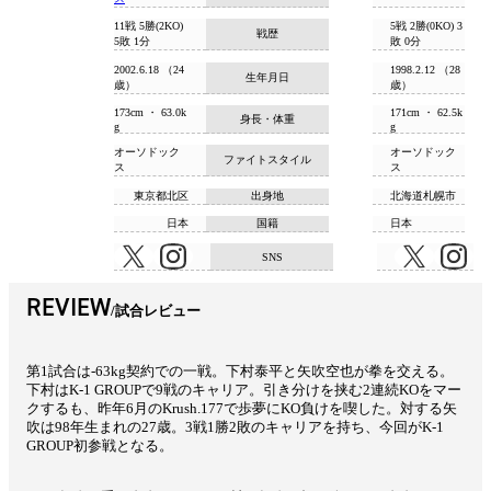
11戦 5勝(2KO)
5戦 2勝(0KO) 3
戦歴
5敗 1分
敗 0分
2002.6.18 （24
1998.2.12 （28
生年月日
歳）
歳）
173cm ・ 63.0k
171cm ・ 62.5k
身長・体重
g
g
オーソドック
オーソドック
ファイトスタイル
ス
ス
東京都北区
出身地
北海道札幌市
日本
国籍
日本
SNS
REVIEW
試合レビュー
第1試合は-63kg契約での一戦。下村泰平と矢吹空也が拳を交える。
下村はK-1 GROUPで9戦のキャリア。引き分けを挟む2連続KOをマー
クするも、昨年6月のKrush.177で歩夢にKO負けを喫した。対する矢
吹は98年生まれの27歳。3戦1勝2敗のキャリアを持ち、今回がK-1
GROUP初参戦となる。