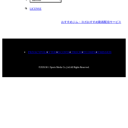
LICENSE
おすすめジム・ヨガ
おすすめ動画配信サービス
PRIVACYPOLICY
TERMS
CONTACT
RECRUIT
COMPANY
MISSION
©2026.M-1 Sports Media Co.,Ltd.All Rights Reserved.