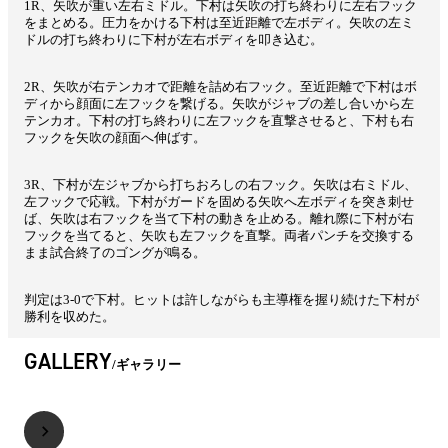
1R、矢吹が重い左右ミドル。下村は矢吹の打ち終わりに左右フック
をまとめる。圧力をかける下村は至近距離で左ボディ。矢吹の左ミ
ドルの打ち終わりに下村が左右ボディを叩き込む。
2R、矢吹が右テンカオで距離を詰め右フック。至近距離で下村はボ
ディから顔面に左フックを繋げる。矢吹がジャブの差し合いから左
テンカオ。下村の打ち終わりに左フックを直撃させると、下村も右
フックを矢吹の顔面へ伸ばす。
3R、下村が左ジャブから打ちおろしの右フック。矢吹は右ミドル、
左フックで応戦。下村がガードを固める矢吹へ左ボディを突き刺せ
ば、矢吹は右フックを当て下村の動きを止める。離れ際に下村が右
フックを当てると、矢吹も左フックを直撃。両者パンチを交換する
まま試合終了のゴングが鳴る。
判定は3-0で下村。ヒットは許しながらも主導権を握り続けた下村が
勝利を収めた。
GALLERY
ギャラリー