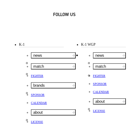
FOLLOW US
K-1
K-1 WGP
news
news
match
match
FIGHTER
FIGHTER
SPONSOR
brands
CALENDAR
SPONSOR
about
CALENDAR
LICENSE
about
LICENSE